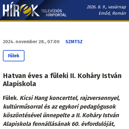
Ugrás
2026. 8. 9., vasárnap
a
Emőd, Román
tartalomra
Hírek.sk
fő
navigáció
2024. november 28., 07:00
SZMTSZ
Fülek
Hatvan éves a füleki II. Koháry István
Alapiskola
Fülek.
Kicsi Hang koncerttel, rajzversennyel,
kultúrműsorral és az egykori pedagógusok
köszöntésével ünnepelte a II. Koháry István
Alapiskola fennállásának 60. évfordulóját,