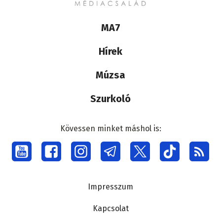
Lábléc
MA7
médiacsalád
Hírek
Múzsa
Szurkoló
Kövessen minket máshol is:
Social
menu
Lábléc
Impresszum
Kapcsolat