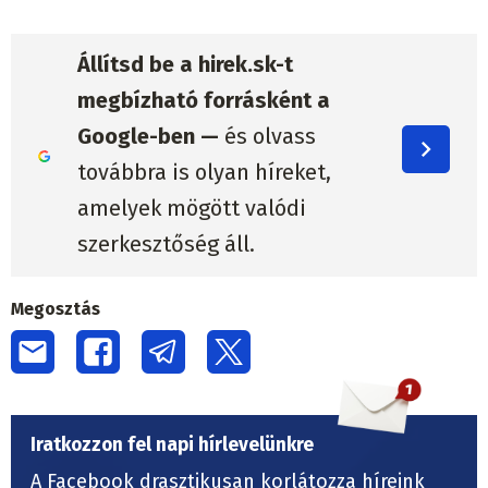
Állítsd be a hirek.sk-t
megbízható forrásként a
Google-ben —
és olvass
továbbra is olyan híreket,
amelyek mögött valódi
szerkesztőség áll.
Megosztás
Iratkozzon fel napi hírlevelünkre
A Facebook drasztikusan korlátozza híreink