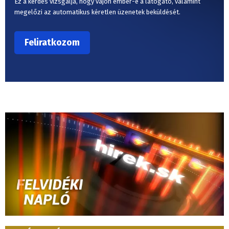
Ez a kérdés vizsgálja, hogy vajon ember-e a látogató, valamint
megelőzi az automatikus kéretlen üzenetek beküldését.