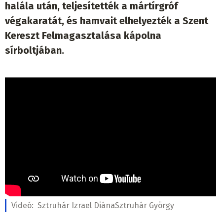
halála után, teljesítették a mártírgróf
végakaratát, és hamvait elhelyezték a Szent
Kereszt Felmagasztalása kápolna
sírboltjában.
Videó:
Sztruhár Izrael DiánaSztruhár György