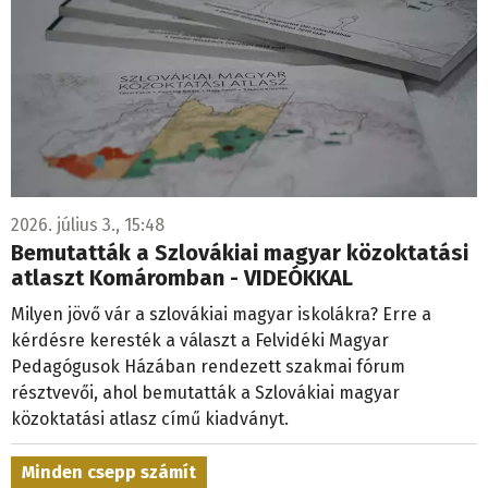
2026. július 3., 15:48
Bemutatták a Szlovákiai magyar közoktatási
atlaszt Komáromban - VIDEÓKKAL
Milyen jövő vár a szlovákiai magyar iskolákra? Erre a
kérdésre keresték a választ a Felvidéki Magyar
Pedagógusok Házában rendezett szakmai fórum
résztvevői, ahol bemutatták a Szlovákiai magyar
közoktatási atlasz című kiadványt.
Minden csepp számít