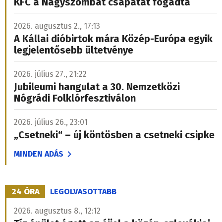
KFC a Nagyszombat csapatát fogadta
2026. augusztus 2., 17:13
A Kállai dióbirtok mára Közép-Európa egyik
legjelentősebb ültetvénye
2026. július 27., 21:22
Jubileumi hangulat a 30. Nemzetközi
Nógrádi Folklórfesztiválon
2026. július 26., 23:01
„Csetneki“ – új köntösben a csetneki csipke
MINDEN ADÁS
24 ÓRA
LEGOLVASOTTABB
2026. augusztus 8., 12:12