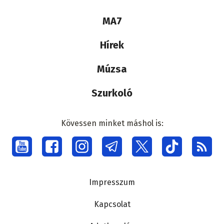
Lábléc
MA7
médiacsalád
Hírek
Múzsa
Szurkoló
Kövessen minket máshol is:
Social
menu
Lábléc
Impresszum
Kapcsolat