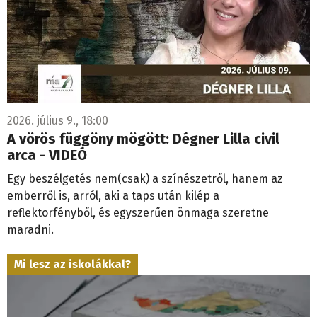
2026. július 9., 18:00
A vörös függöny mögött: Dégner Lilla civil
arca - VIDEÓ
Egy beszélgetés nem(csak) a színészetről, hanem az
emberről is, arról, aki a taps után kilép a
reflektorfényből, és egyszerűen önmaga szeretne
maradni.
Mi lesz az iskolákkal?