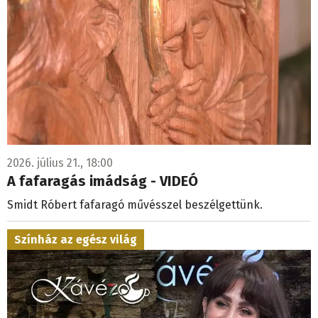
2026. július 21., 18:00
A fafaragás imádság - VIDEÓ
Smidt Róbert fafaragó művésszel beszélgettünk.
Színház az egész világ