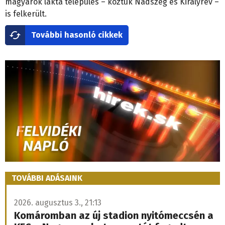
magyarok lakta település – köztük Nádszeg és Királyrév –
is felkerült.
További hasonló cikkek
TOVÁBBI ADÁSAINK
2026. augusztus 3., 21:13
Komáromban az új stadion nyitómeccsén a