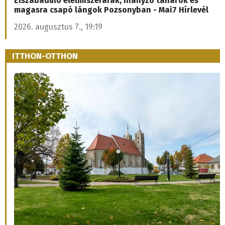
Elszabaduló élelmiszerárak, hiányzó tanárok és
magasra csapó lángok Pozsonyban - Mai7 Hírlevél
2026. augusztus 7., 19:19
ITTHON-OTTHON