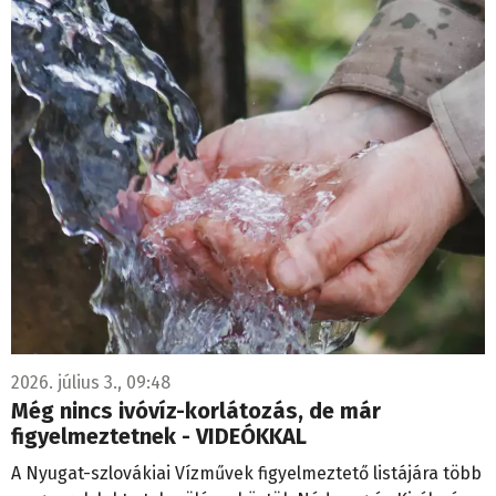
2026. július 3., 09:48
Még nincs ivóvíz-korlátozás, de már
figyelmeztetnek - VIDEÓKKAL
A Nyugat-szlovákiai Vízművek figyelmeztető listájára több