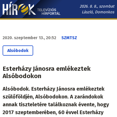
Ugrás
2026. 8. 8., szombat
a
László, Domonkos
tartalomra
Hírek.sk
fő
navigáció
2020. szeptember 13., 20:52
SZMTSZ
Alsóbodok
Esterházy Jánosra emlékeztek
Alsóbodokon
Alsóbodok. Esterházy Jánosra emlékeztek
szülőföldjén, Alsóbodokon. A zarándokok
annak tiszteletére találkoznak évente, hogy
2017 szeptemberében, 60 évvel Esterházy