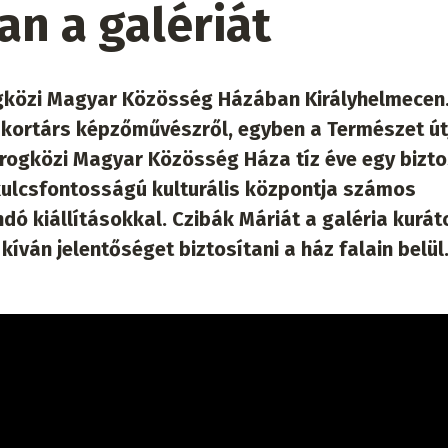
n a galériát
gközi Magyar Közösség Házában Királyhelmecen.
yi kortárs képzőművészről, egyben a Természet út
odrogközi Magyar Közösség Háza tíz éve egy bizt
ulcsfontosságú kulturális központja számos
dó kiállításokkal. Czibák Máriát a galéria kurá
íván jelentőséget biztosítani a ház falain belül