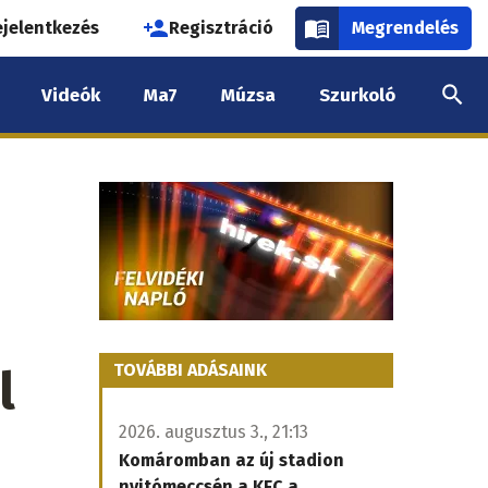
használói
ejelentkezés
Regisztráció
Megrendelés
k
Videók
Ma7
Múzsa
Szurkoló
nüje
l
TOVÁBBI ADÁSAINK
2026. augusztus 3., 21:13
Komáromban az új stadion
nyitómeccsén a KFC a