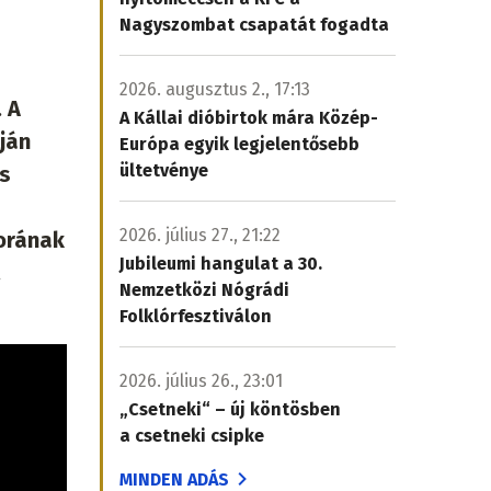
Nagyszombat csapatát fogadta
2026. augusztus 2., 17:13
 A
A Kállai dióbirtok mára Közép-
ján
Európa egyik legjelentősebb
ültetvénye
os
2026. július 27., 21:22
torának
Jubileumi hangulat a 30.
.
Nemzetközi Nógrádi
Folklórfesztiválon
2026. július 26., 23:01
„Csetneki“ – új köntösben
a csetneki csipke
MINDEN ADÁS