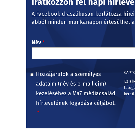
Iratkozzon fel napi hírlev
A Facebook drasztikusan korlátozza hírei
abból minden munkanapon értesülhet a 
Név
CAPT
Hozzájárulok a személyes
Ez a k
adataim (név és e-mail cím)
látog
kezeléséhez a Ma7 médiacsalád
kéretl
hírlevelének fogadása céljából.