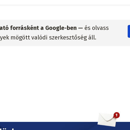
zható forrásként a Google-ben —
és olvass
lyek mögött valódi szerkesztőség áll.