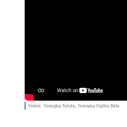
Videó:
Tomojka Tünde, Tomojka Vojtko Béla