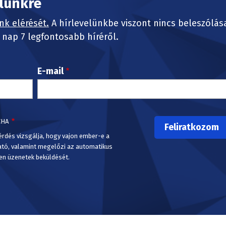
elünkre
nk elérését.
A hírlevelünkbe viszont nincs beleszólás
nap 7 legfontosabb híréről.
E-mail
CHA
érdés vizsgálja, hogy vajon ember-e a
ató, valamint megelőzi az automatikus
en üzenetek beküldését.