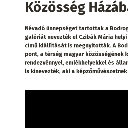
Közösség Házába
Névadó ünnepséget tartottak a Bodro
galériát nevezték el Czibák Mária hel
című kiállítását is megnyitották. A B
pont, a térség magyar közösségének k
rendezvénnyel, emlékhelyekkel és állan
is kinevezték, aki a képzőművészetnek k