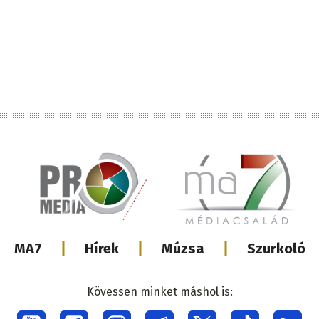
Lábléc
MA7
Hírek
Múzsa
Szurkoló
médiacsalá
Kövessen minket máshol is: