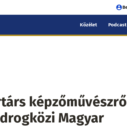
Fel
B
fió
Közélet
Podcast
me
rtárs képzőművészrő
odrogközi Magyar