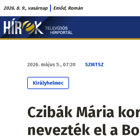
Ugrás
2026. 8. 9., vasárnap
Emőd, Román
a
Hírek.sk
tartalomra
fő
navigáció
2026. május 5., 07:20
SZMTSZ
Királyhelmec
Czibák Mária ko
nevezték el a B