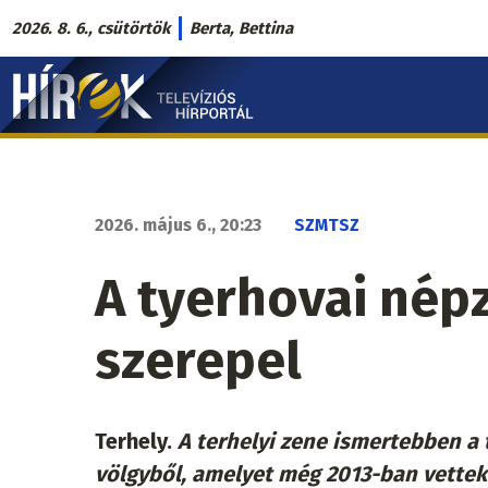
Ugrás
2026. 8. 6., csütörtök
Berta, Bettina
a
Hírek.sk
tartalomra
fő
navigáció
2026. május 6., 20:23
SZMTSZ
A tyerhovai nép
szerepel
Terhely.
A t
erhelyi
z
ene
ismertebben a t
völgyből, amelyet még 2013-ban vettek