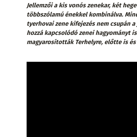
Jellemzői a kis vonós zenekar, két heg
többszólamú énekkel kombinálva. Mind
t
yerhovai
z
e
ne kifejezés nem csupán a 
hozzá kapcsolódó zenei hagyományt is.
magyarosították Terhelyre, előtte is és