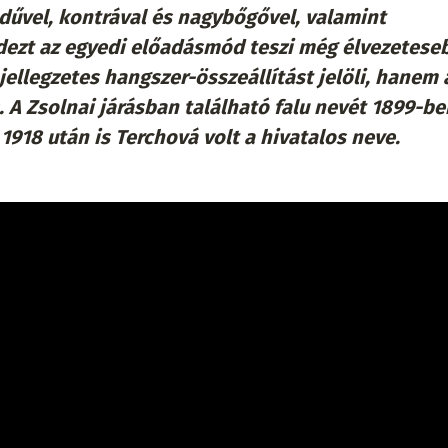
edűvel, kontrával és nagybőgővel, valamint
ezt az egyedi előadásmód teszi még élvezeteseb
jellegzetes hangszer-összeállítást jelöli, hanem 
 A Zsolnai járásban található falu nevét 1899-be
 1918 után is Terchová volt a hivatalos neve.