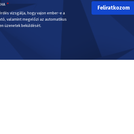
CHA
érdés vizsgálja, hogy vajon ember-e a
ató, valamint megelőzi az automatikus
en üzenetek beküldését.