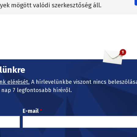
lyek mögött valódi szerkesztőség áll.
elünkre
nk elérését.
A hírlevelünkbe viszont nincs beleszólás
nap 7 legfontosabb híréről.
E-mail