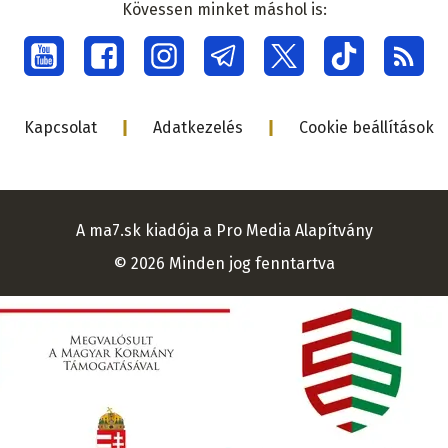
Kövessen minket máshol is:
Social
menu
Lábléc
Kapcsolat
Adatkezelés
Cookie beállítások
A ma7.sk kiadója a Pro Media Alapítvány
© 2026 Minden jog fenntartva