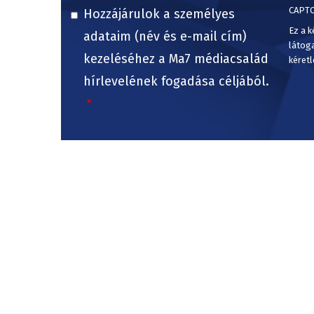
CAPT
Hozzájárulok a személyes
Ez a k
adataim (név és e-mail cím)
látog
kezeléséhez a Ma7 médiacsalád
kéretl
hírlevelének fogadása céljából.