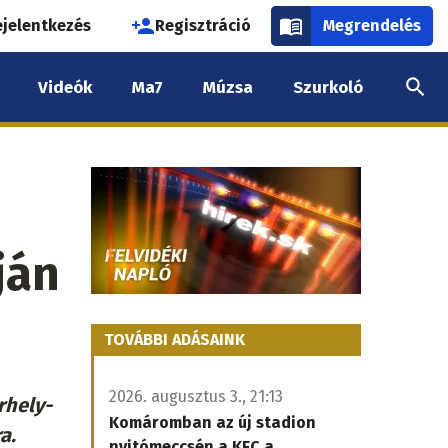
használói
ejelentkezés
Regisztráció
Megrendelés
k
Videók
Ma7
Múzsa
Szurkoló
nüje
ján
TOVÁBBI ADÁSAINK
2026. augusztus 3., 21:13
rhely-
Komáromban az új stadion
ra
.
nyitómeccsén a KFC a