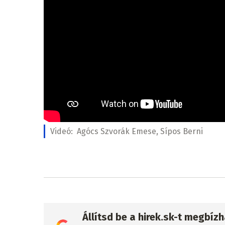
Videó:
Agócs Szvorák Emese, Sípos Berni
Állítsd be a hirek.sk-t megbí