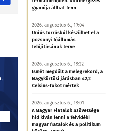
termálfürdőben. Klórmérgezés
gyanúja állhat fenn
2026. augusztus 6., 19:04
Uniós forrásból készülhet el a
pozsonyi főállomás
felújításának terve
2026. augusztus 6., 18:22
Ismét megdőlt a melegrekord, a
a,
Nagykürtösi járásban 42,2
Celsius-fokot mértek
2026. augusztus 6., 18:01
A Magyar Fiatalok Szövetsége
híd kíván lenni a felvidéki
magyar fiatalok és a politikum