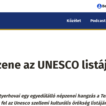
Fel
B
fió
Közélet
Podcast
me
zene az UNESCO listá
yerhovai egy egyedülálló népzenei hangzás a Te
 fel az Unesco
szellemi kulturális örökség listájá