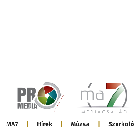
Lábléc
MA7
Hírek
Múzsa
Szurkoló
médiacsalá