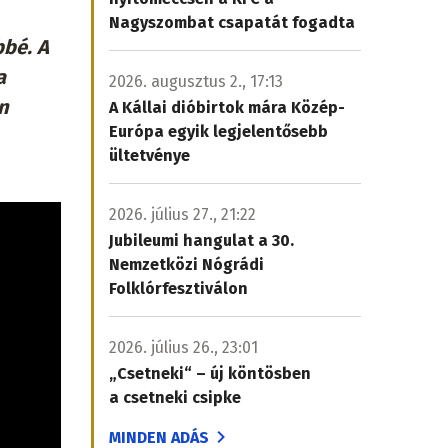
Nagyszombat csapatát fogadta
bé. A
a
2026. augusztus 2., 17:13
n
A Kállai dióbirtok mára Közép-
Európa egyik legjelentősebb
ültetvénye
2026. július 27., 21:22
Jubileumi hangulat a 30.
Nemzetközi Nógrádi
Folklórfesztiválon
2026. július 26., 23:01
„Csetneki“ – új köntösben
a csetneki csipke
MINDEN ADÁS