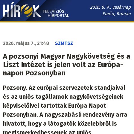
Ugrás
2026. 8. 9., vasárnap
a
Emőd, Román
tartalomra
Hírek.sk
fő
navigáció
2026. május 7., 21:48
SZMTSZ
A pozsonyi Magyar Nagykövetség és a
Liszt Intézet is jelen volt az Európa-
napon Pozsonyban
Pozsony. Az európai szervezetek standjaival
és az uniós tagállamok nagykövetségeinek
képviselőivel tartottak Európa Napot
Pozsonyban. A nagyszabású rendezvény arra
hivatott, hogy a látogatók közelebbről is
megismerkedhessenek az uniós