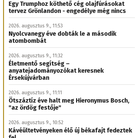
Egy Trumphoz köthető cég olajfúrásokat
tervez Grönlandon - engedélye még nincs
2026. augusztus 9., 11:53
Nyolcvanegy éve dobták le a második
atombombát
2026. augusztus 9., 11:32
Életmentő segítség –
anyatejadományozókat keresnek
Érsekújvárban
2026. augusztus 9., 11:11
Ötszáztíz éve halt meg Hieronymus Bosch,
"az ördög festője"
2026. augusztus 9., 10:52
Kávéültetvényeken élő új békafajt fedeztek
fel