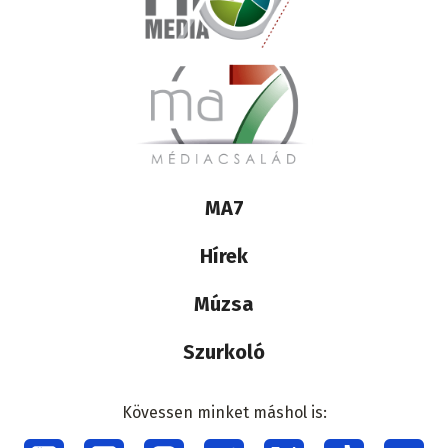
Lábléc
MA7
médiacsalád
Hírek
Múzsa
Szurkoló
Kövessen minket máshol is: