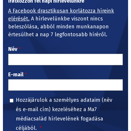
Iratkozzon fel napi hírlevelünkre
A Facebook drasztikusan korlátozza híreink
elérését.
A hírlevelünkbe viszont nincs
beleszólása, abból minden munkanapon
értesülhet a nap 7 legfontosabb híréről.
Név
E-mail
Hozzájárulok a személyes adataim (név
és e-mail cím) kezeléséhez a Ma7
médiacsalád hírlevelének fogadása
céljából.