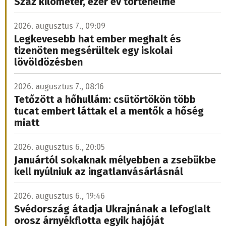
Száz kilométer, ezer év történelme
2026. augusztus 7., 09:09
Legkevesebb hat ember meghalt és
tizenöten megsérültek egy iskolai
lövöldözésben
2026. augusztus 7., 08:16
Tetőzött a hőhullám: csütörtökön több
tucat embert láttak el a mentők a hőség
miatt
2026. augusztus 6., 20:05
Januártól sokaknak mélyebben a zsebükbe
kell nyúlniuk az ingatlanvásárlásnál
2026. augusztus 6., 19:46
Svédország átadja Ukrajnának a lefoglalt
orosz árnyékflotta egyik hajóját