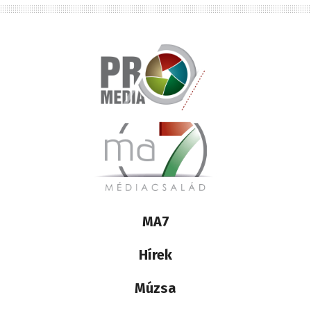
Lábléc
MA7
médiacsalád
Hírek
Múzsa