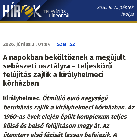
Ugrás
2026. 8. 7., péntek
a
Ibolya
tartalomra
Hírek.sk
fő
navigáció
2026. június 3., 01:04
SZMTSZ
A napokban beköltöznek a megújult
sebészeti osztályra - teljeskörű
felújítás zajlik a királyhelmeci
kórházban
Királyhelmec.
Ötmillió euró nagyságú
beruházás zajlik a királyhelmeci kórházban. Az
1960-as évek elején épült komplexum teljes
külső és belső felújításon megy át. Az
ütemterv első fázisát lassan befejezik. A