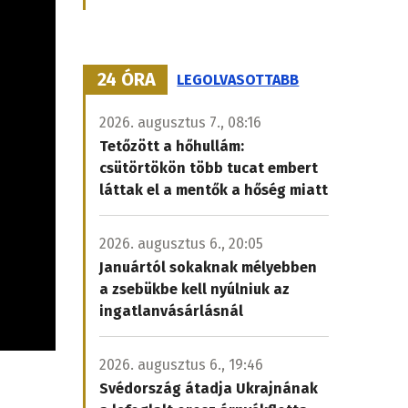
24 ÓRA
LEGOLVASOTTABB
2026. augusztus 7., 08:16
Tetőzött a hőhullám:
csütörtökön több tucat embert
láttak el a mentők a hőség miatt
2026. augusztus 6., 20:05
Januártól sokaknak mélyebben
a zsebükbe kell nyúlniuk az
ingatlanvásárlásnál
2026. augusztus 6., 19:46
Svédország átadja Ukrajnának