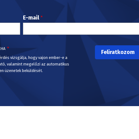
E-mail
CHA
érdés vizsgálja, hogy vajon ember-e a
ató, valamint megelőzi az automatikus
en üzenetek beküldését.