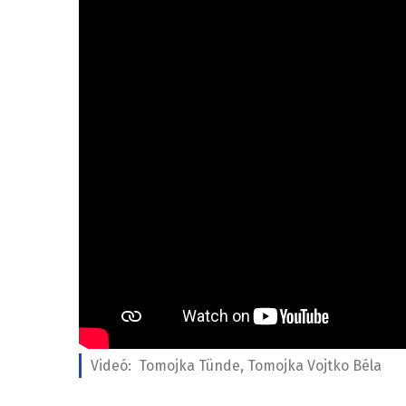
Videó:
Tomojka Tünde, Tomojka Vojtko Béla