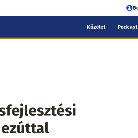
Fel
B
fió
Közélet
Podcast
me
sfejlesztési
 ezúttal