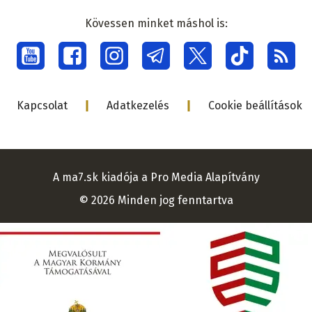
médiacsalá
Kövessen minket máshol is:
Social
menu
Lábléc
Kapcsolat
Adatkezelés
Cookie beállítások
A ma7.sk kiadója a Pro Media Alapítvány
© 2026 Minden jog fenntartva