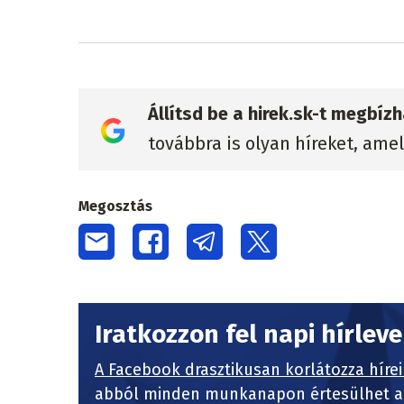
Állítsd be a hirek.sk-t megbí
továbbra is olyan híreket, ame
Megosztás
Iratkozzon fel napi hírlev
A Facebook drasztikusan korlátozza hírei
abból minden munkanapon értesülhet a 