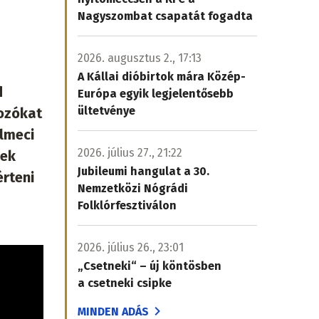
Nagyszombat csapatát fogadta
2026. augusztus 2., 17:13
A Kállai dióbirtok mára Közép-
d
Európa egyik legjelentősebb
ültetvénye
ozókat
lmeci
2026. július 27., 21:22
nek
Jubileumi hangulat a 30.
rteni
Nemzetközi Nógrádi
Folklórfesztiválon
2026. július 26., 23:01
„Csetneki“ – új köntösben
a csetneki csipke
MINDEN ADÁS