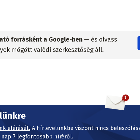
zható forrásként a Google-ben —
és olvass
lyek mögött valódi szerkesztőség áll.
elünkre
nk elérését.
A hírlevelünkbe viszont nincs beleszólás
nap 7 legfontosabb híréről.