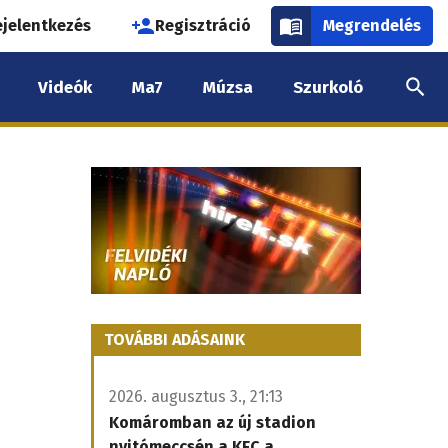
használói
ejelentkezés
Regisztráció
Megrendelés
k
Videók
Ma7
Múzsa
Szurkoló
nüje
TOVÁBBI ADÁSAINK
2026. augusztus 3., 21:13
Komáromban az új stadion
nyitómeccsén a KFC a