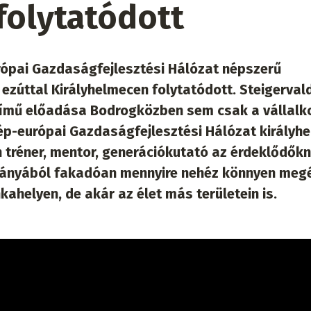
folytatódott
rópai Gazdaságfejlesztési Hálózat népszerű
 ezúttal Királyhelmecen folytatódott. Steigerval
című előadása Bodrogközben sem csak a vállalk
ép-európai Gazdaságfejlesztési Hálózat királyhe
án tréner, mentor, generációkutató az érdeklődők
hiányából fakadóan mennyire nehéz könnyen megé
elyen, de akár az élet más területein is.