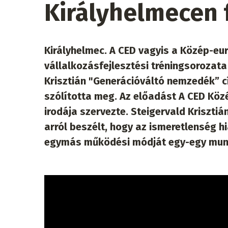
Királyhelmecen 
Királyhelmec. A CED vagyis a Közép-eu
vállalkozásfejlesztési tréningsorozata
Krisztián "Generációváltó nemzedék” 
szólította meg. Az előadást A CED Köz
irodája szervezte. Steigervald Kriszti
arról beszélt, hogy az ismeretlenség 
egymás működési módját egy-egy munkah