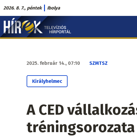
Ugrás
2026. 8. 7., péntek
Ibolya
a
Hírek.sk
tartalomra
fő
navigáció
2025. február 14., 07:10
SZMTSZ
Királyhelmec
A CED vállalkozá
tréningsorozata