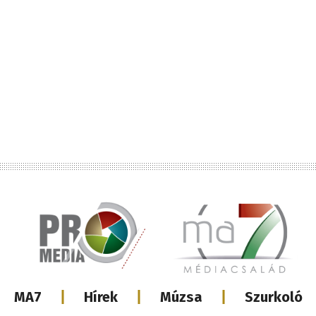
Lábléc
MA7
Hírek
Múzsa
Szurkoló