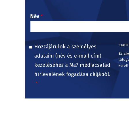
Név
CAPT
Hozzájárulok a személyes
Ez a k
adataim (név és e-mail cím)
látog
kezeléséhez a Ma7 médiacsalád
kéretl
hírlevelének fogadása céljából.