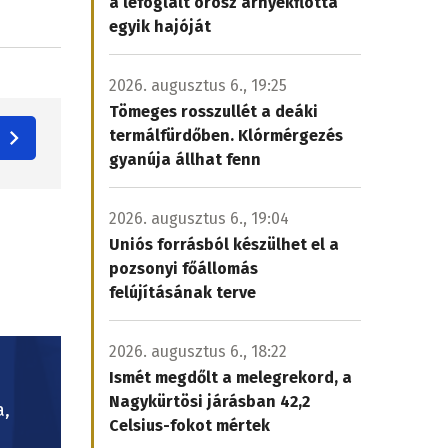
a lefoglalt orosz árnyékflotta
egyik hajóját
2026. augusztus 6., 19:25
Tömeges rosszullét a deáki
termálfürdőben. Klórmérgezés
gyanúja állhat fenn
2026. augusztus 6., 19:04
Uniós forrásból készülhet el a
pozsonyi főállomás
felújításának terve
2026. augusztus 6., 18:22
Ismét megdőlt a melegrekord, a
Nagykürtösi járásban 42,2
a,
Celsius-fokot mértek