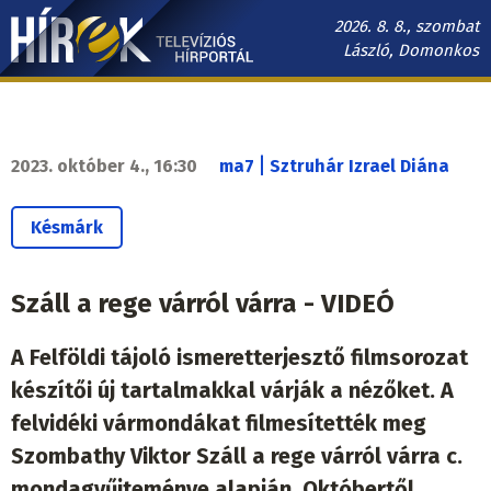
Ugrás
2026. 8. 8., szombat
a
László, Domonkos
tartalomra
Hírek.sk
fő
navigáció
|
2023. október 4., 16:30
ma7
Sztruhár Izrael Diána
Késmárk
Száll a rege várról várra - VIDEÓ
A Felföldi tájoló ismeretterjesztő filmsorozat
készítői új tartalmakkal várják a nézőket. A
felvidéki vármondákat filmesítették meg
Szombathy Viktor Száll a rege várról várra c.
mondagyűjteménye alapján. Októbertől