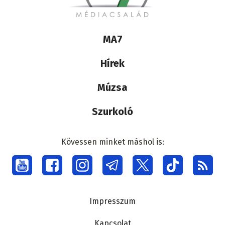
Lábléc
MA7
médiacsalád
Hírek
Múzsa
Szurkoló
Kövessen minket máshol is:
Social
menu
Lábléc
Impresszum
Kapcsolat