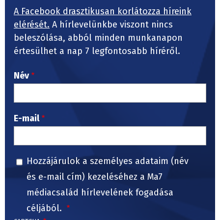
A Facebook drasztikusan korlátozza híreink
elérését.
A hírlevelünkbe viszont nincs
beleszólása, abból minden munkanapon
értesülhet a nap 7 legfontosabb híréről.
Név
E-mail
Hozzájárulok a személyes adataim (név
és e-mail cím) kezeléséhez a Ma7
médiacsalád hírlevelének fogadása
céljából.