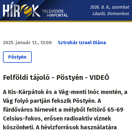
Ugrás
2026. 8. 8., szombat
a
László, Domonkos
tartalomra
Hírek.sk
fő
navigáció
2025. január 12., 13:00
Sztruhár Izrael Diána
Pöstyén
Felföldi tájoló - Pöstyén - VIDEÓ
A Kis-Kárpátok és a Vág-menti Inóc mentén, a
Vág folyó partján fekszik Pöstyén. A
fürdőváros hírnevét a mélyből feltörő 65-69
Celsius-fokos, erősen radioaktív víznek
köszönheti. A hévízforrások használatára