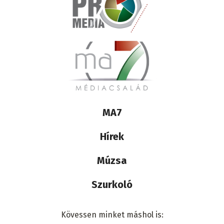
Lábléc
MA7
médiacsalád
Hírek
Múzsa
Szurkoló
Kövessen minket máshol is: