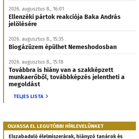
2026. augusztus 8., 16:01
Ellenzéki pártok reakciója Baka András
jelölésére
2026. augusztus 8., 15:35
Biogázüzem épülhet Nemeshodosban
2026. augusztus 8., 15:18
Továbbra is hiány van a szakképzett
munkaerőből, továbbképzés jelentheti a
megoldást
TELJES LISTA
OLVASSA EL LEGUTÓBBI HÍRLEVELÜNKET
Elszabaduló élelmiszerárak, hiányzó tanárok és