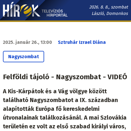
Ugrás
2026. 8. 8., szombat
a
László, Domonkos
tartalomra
Hírek.sk
fő
navigáció
2025. január 26., 13:00
Sztruhár Izrael Diána
Nagyszombat
Felföldi tájoló - Nagyszombat - VIDEÓ
A Kis-Kárpátok és a Vág völgye között
található Nagyszombatot a IX. században
alapították Európa fő kereskedelmi
útvonalainak találkozásánál. A mai Szlovákia
területén ez volt az első szabad királyi város,