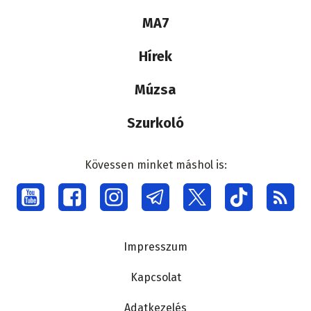
Lábléc
MA7
médiacsalád
Hírek
Múzsa
Szurkoló
Kövessen minket máshol is:
Social
menu
Lábléc
Impresszum
Kapcsolat
Adatkezelés