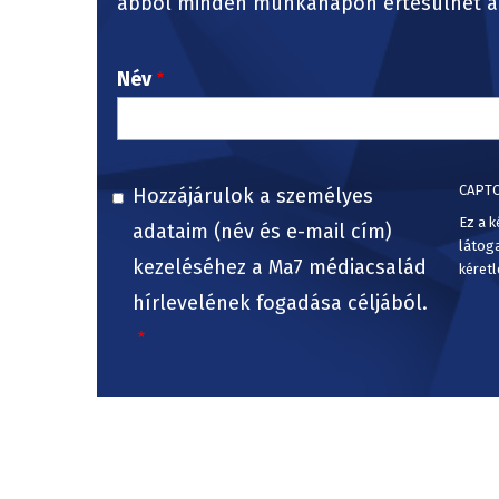
abból minden munkanapon értesülhet a 
Név
CAPT
Hozzájárulok a személyes
Ez a k
adataim (név és e-mail cím)
látog
kezeléséhez a Ma7 médiacsalád
kéretl
hírlevelének fogadása céljából.