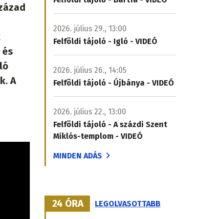
század
2026. július 29., 13:00
k
Felföldi tájoló - Igló - VIDEÓ
 és
ló
2026. július 26., 14:05
k. A
Felföldi tájoló - Újbánya - VIDEÓ
2026. július 22., 13:00
Felföldi tájoló - A százdi Szent
Miklós-templom - VIDEÓ
MINDEN ADÁS
24 ÓRA
LEGOLVASOTTABB