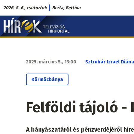
Ugrás
2026. 8. 6., csütörtök
Berta, Bettina
a
Hírek.sk
tartalomra
fő
navigáció
2025. március 5., 13:00
Sztruhár Izrael Dián
Körmöcbánya
Felföldi tájoló 
A bányászatáról és pénzverdéjéről hí