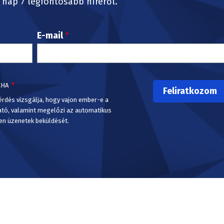
nap 7 legfontosabb híréről.
E-mail
CHA
érdés vizsgálja, hogy vajon ember-e a
ató, valamint megelőzi az automatikus
en üzenetek beküldését.