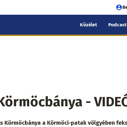
Fel
B
fió
Közélet
Podcast
me
a
- Körmöcbánya - VIDE
res Körmöcbánya a Körmöci-patak völgyében feks