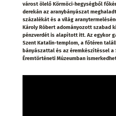
várost ölelő Körmöci-hegységből főként
derekán az aranybányászat meghaladta
százalékát és a világ aranytermelésé
Károly Róbert adományozott szabad kir
pénzverdét is alapított itt. Az egykor
Szent Katalin-templom, a főtéren talá
bányászattal és az éremkészítéssel a
Éremtörténeti Múzeumban ismerkedhet