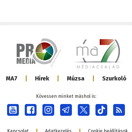
Lábléc
MA7
Hírek
Múzsa
Szurkoló
médiacsalá
Kövessen minket máshol is:
Social
menu
Lábléc
Kapcsolat
Adatkezelés
Cookie beállítások