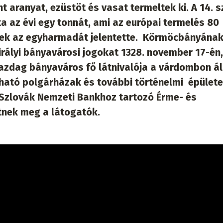
 aranyat, ezüstöt és vasat termeltek ki. A 14. 
 az évi egy tonnát, ami az európai termelés 80
nek az egyharmadát jelentette. Körmöcbányána
ályi bányavárosi jogokat 1328. november 17-én,
 gazdag bányaváros fő látnivalója a várdombon ál
lható polgárházak és további történelmi épülete
 Szlovák Nemzeti Bankhoz tartozó Érme- és
nek meg a látogatók.