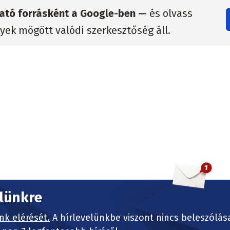
zható forrásként a Google-ben —
és olvass
lyek mögött valódi szerkesztőség áll.
elünkre
nk elérését.
A hírlevelünkbe viszont nincs beleszólás