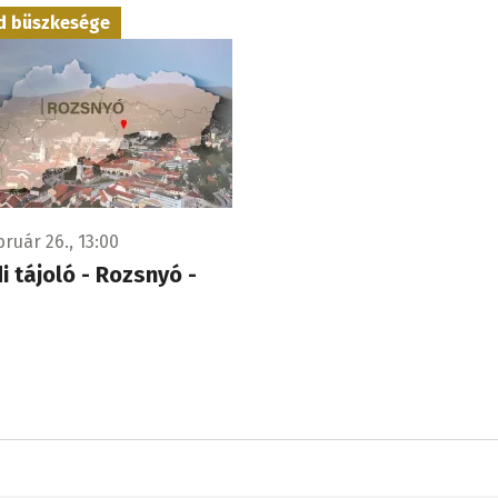
d büszkesége
bruár 26., 13:00
di tájoló - Rozsnyó -