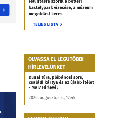
Felújításra szorul a betléri
kastélypark vízesése, a múzeum
megoldást keres
TELJES LISTA
OLVASSA EL LEGUTÓBBI
HÍRLEVELÜNKET
Dunai túra, plébánosi sors,
családi kártya és az újabb ítélet
- Mai7 Hírlevél
2026. augusztus 5., 17:45
a,