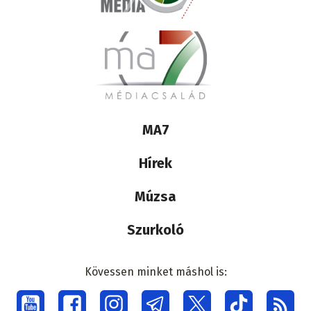
Lábléc
MA7
médiacsalád
Hírek
Múzsa
Szurkoló
Kövessen minket máshol is:
Social