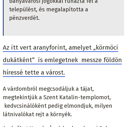
bányavárosi jogokkal ruházta fel a
települést, és megalapította a
pénzverdét.
Az itt vert aranyforint, amelyet „körmöci
dukátként“ is emlegetnek messze földön
híressé tette a várost.
A várdombról megcsodáljuk a tájat,
megtekintjük a Szent Katalin-templomot,
kedvcsinálóként pedig elmondjuk, milyen
látnivalókat rejt a környék.