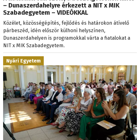
– Dunaszerdahelyre érkezett a NIT x MIK
Szabadegyetem – VIDEÓKKAL
Közélet, közösségépítés, fejlődés és határokon átívelő
párbeszéd, idén először külhoni helyszínen,
Dunaszerdahelyen is programokkal várta a fiatalokat a
NIT x MIK Szabadegyetem.
Nyári Egyetem