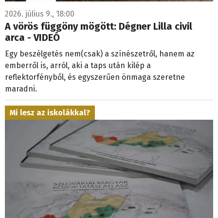
2026. július 9., 18:00
A vörös függöny mögött: Dégner Lilla civil
arca - VIDEÓ
Egy beszélgetés nem(csak) a színészetről, hanem az
emberről is, arról, aki a taps után kilép a
reflektorfényből, és egyszerűen önmaga szeretne
maradni.
Mi lesz az iskolákkal?