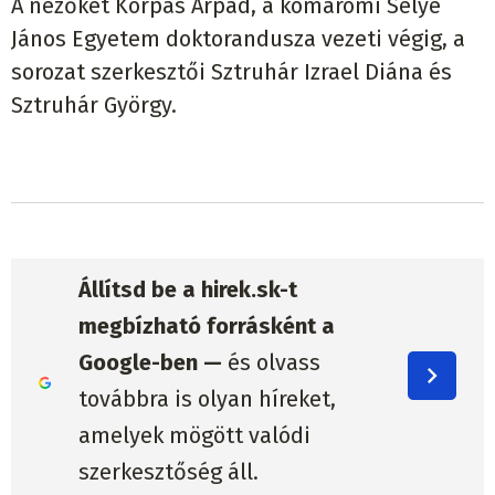
A nézőket Korpás Árpád, a komáromi Selye
János Egyetem doktorandusza vezeti végig, a
sorozat szerkesztői Sztruhár Izrael Diána és
Sztruhár György.
Állítsd be a hirek.sk-t
megbízható forrásként a
Google-ben —
és olvass
továbbra is olyan híreket,
amelyek mögött valódi
szerkesztőség áll.