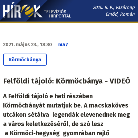
Ugrás
2026. 8. 9., vasárnap
a
Emőd, Román
tartalomra
Hírek.sk
fő
navigáció
2021. május 23., 18:30
ma7
Körmöcbánya
Felföldi tájoló: Körmöcbánya - VIDEÓ
A Felföldi tájoló e heti részében
Körmöcbányát mutatjuk be. A macskaköves
utcákon sétálva legendák elevenednek meg
a város keletkezéséről, de szó lesz
a Körmöci-hegység gyomrában rejlő