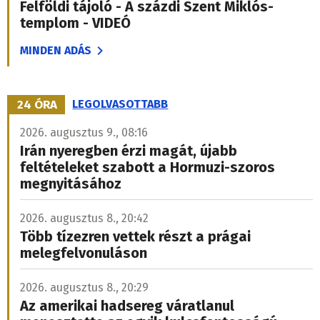
Felföldi tájoló - A százdi Szent Miklós-
templom - VIDEÓ
MINDEN ADÁS
24 ÓRA
LEGOLVASOTTABB
2026. augusztus 9., 08:16
Irán nyeregben érzi magát, újabb
feltételeket szabott a Hormuzi-szoros
megnyitásához
2026. augusztus 8., 20:42
Több tízezren vettek részt a prágai
melegfelvonuláson
2026. augusztus 8., 20:29
Az amerikai hadsereg váratlanul