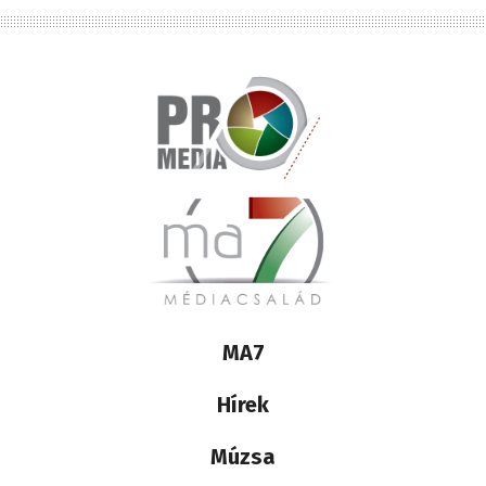
Lábléc
MA7
médiacsalád
Hírek
Múzsa