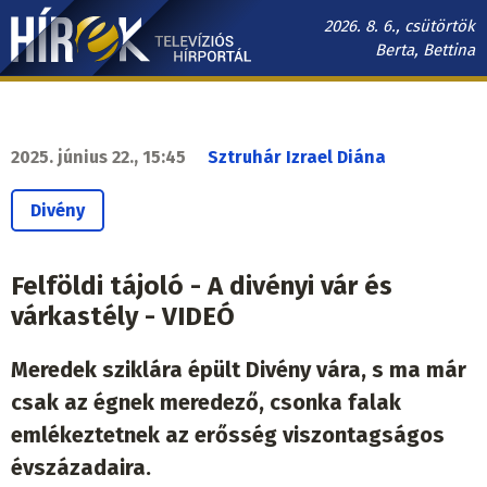
Ugrás
2026. 8. 6., csütörtök
a
Berta, Bettina
tartalomra
Hírek.sk
fő
navigáció
2025. június 22., 15:45
Sztruhár Izrael Diána
Divény
Felföldi tájoló - A divényi vár és
várkastély - VIDEÓ
Meredek sziklára épült Divény vára, s ma már
csak az égnek meredező, csonka falak
emlékeztetnek az erősség viszontagságos
évszázadaira.