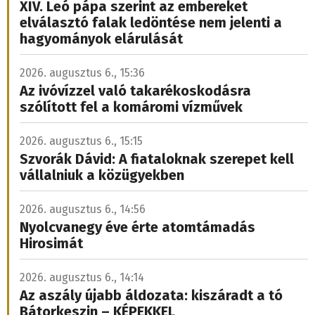
XIV. Leó pápa szerint az embereket
elválasztó falak ledöntése nem jelenti a
hagyományok elárulását
2026. augusztus 6., 15:36
Az ivóvízzel való takarékoskodásra
szólított fel a komáromi vízművek
2026. augusztus 6., 15:15
Szvorák Dávid: A fiataloknak szerepet kell
vállalniuk a közügyekben
2026. augusztus 6., 14:56
Nyolcvanegy éve érte atomtámadás
Hirosimát
2026. augusztus 6., 14:14
Az aszály újabb áldozata: kiszáradt a tó
Bátorkeszin – KÉPEKKEL