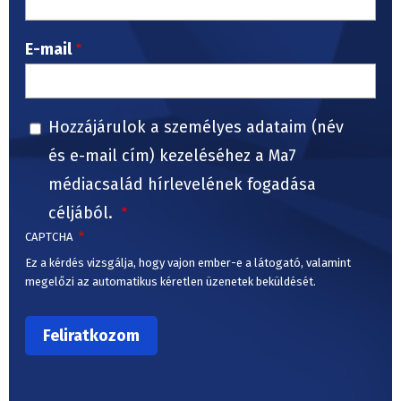
E-mail
Hozzájárulok a személyes adataim (név
és e-mail cím) kezeléséhez a Ma7
médiacsalád hírlevelének fogadása
céljából.
CAPTCHA
Ez a kérdés vizsgálja, hogy vajon ember-e a látogató, valamint
megelőzi az automatikus kéretlen üzenetek beküldését.