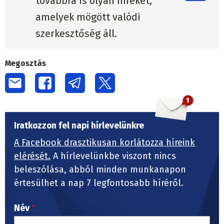
továbbra is olyan híreket,
amelyek mögött valódi
szerkesztőség áll.
Megosztás
Iratkozzon fel napi hírlevelünkre
A Facebook drasztikusan korlátozza híreink
elérését.
A hírlevelünkbe viszont nincs
beleszólása, abból minden munkanapon
értesülhet a nap 7 legfontosabb híréről.
Név