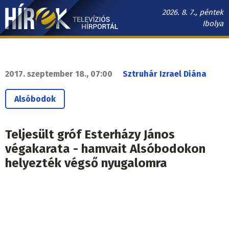
Ugrás
2026. 8. 7., péntek
a
Ibolya
tartalomra
Hírek.sk
fő
navigáció
2017. szeptember 18., 07:00
Sztruhár Izrael Diána
Alsóbodok
Teljesült gróf Esterházy János
végakarata - hamvait Alsóbodokon
helyezték végső nyugalomra