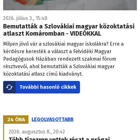
2026. július 3., 15:48
Bemutatták a Szlovákiai magyar közoktatási
atlaszt Komáromban - VIDEÓKKAL
Milyen jövő vár a szlovákiai magyar iskolákra? Erre a
kérdésre keresték a választ a Felvidéki Magyar
Pedagógusok Házában rendezett szakmai fórum
résztvevői, ahol bemutatták a Szlovákiai magyar
közoktatási atlasz című kiadványt.
További hasonló cikkek
24 ÓRA
LEGOLVASOTTABB
2026. augusztus 8., 20:42
Több tízezren vettek részt a prágai