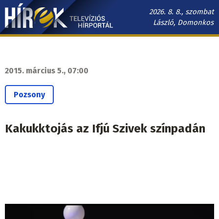
Ugrás
2026. 8. 8., szombat
a
László, Domonkos
tartalomra
Hírek.sk
fő
navigáció
2015. március 5., 07:00
Pozsony
Kakukktojás az Ifjú Szivek színpadán