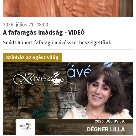
2026. július 21., 18:00
A fafaragás imádság - VIDEÓ
Smidt Róbert fafaragó művésszel beszélgettünk.
Színház az egész világ