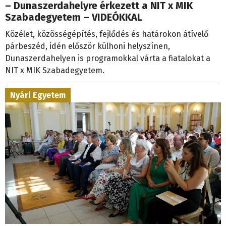
– Dunaszerdahelyre érkezett a NIT x MIK
Szabadegyetem – VIDEÓKKAL
Közélet, közösségépítés, fejlődés és határokon átívelő
párbeszéd, idén először külhoni helyszínen,
Dunaszerdahelyen is programokkal várta a fiatalokat a
NIT x MIK Szabadegyetem.
Nyári Egyetem