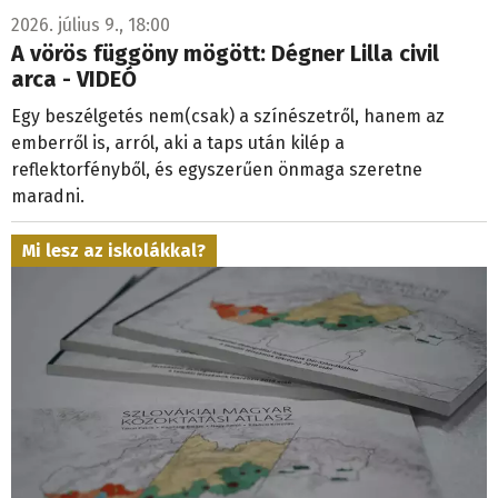
2026. július 9., 18:00
A vörös függöny mögött: Dégner Lilla civil
arca - VIDEÓ
Egy beszélgetés nem(csak) a színészetről, hanem az
emberről is, arról, aki a taps után kilép a
reflektorfényből, és egyszerűen önmaga szeretne
maradni.
Mi lesz az iskolákkal?