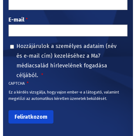
E-mail
Hozzájárulok a személyes adataim (név
és e-mail cím) kezeléséhez a Ma7
médiacsalád hírlevelének fogadása
céljából.
CAPTCHA
Ez a kérdés vizsgálja, hogy vajon ember-e a látogató, valamint
megelőzi az automatikus kéretlen üzenetek beküldését.