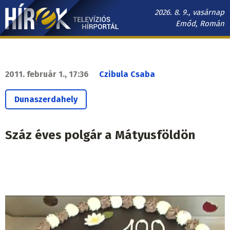
Ugrás
2026. 8. 9., vasárnap
a
Emőd, Román
tartalomra
Hírek.sk
fő
navigáció
2011. február 1., 17:36
Czibula Csaba
Dunaszerdahely
Száz éves polgár a Mátyusföldön