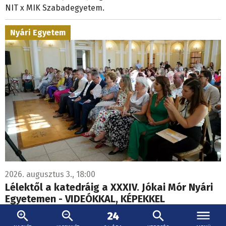
NIT x MIK Szabadegyetem.
Nyári Egyetem
2026. augusztus 3., 18:00
Lélektől a katedráig a XXXIV. Jókai Mór Nyári
Egyetemen - VIDEÓKKAL, KÉPEKKEL
A Jókai Mór Nyári Egyetem több mint három évtizede