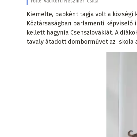
Fotó:
Vadkerti Neszméri Csilla
Kiemelte, papként tagja volt a községi 
Köztársaságban parlamenti képviselő is
kellett hagynia Csehszlovákiát. A diáko
tavaly átadott domborművet az iskola 