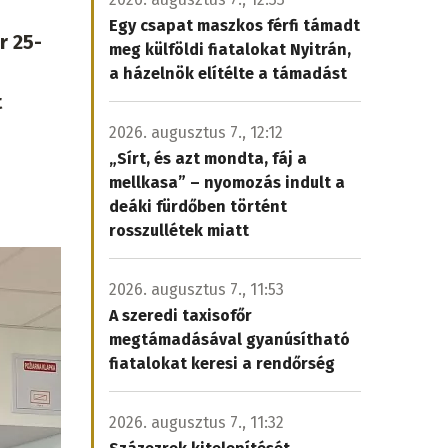
Egy csapat maszkos férfi támadt
r 25-
meg külföldi fiatalokat Nyitrán,
a házelnök elítélte a támadást
t
2026. augusztus 7., 12:12
„Sírt, és azt mondta, fáj a
mellkasa” – nyomozás indult a
deáki fürdőben történt
rosszullétek miatt
2026. augusztus 7., 11:53
A szeredi taxisofőr
megtámadásával gyanúsítható
fiatalokat keresi a rendőrség
2026. augusztus 7., 11:32