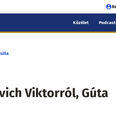
Fel
B
fió
Közélet
Podcast
me
silla
ich Viktorról, Gúta