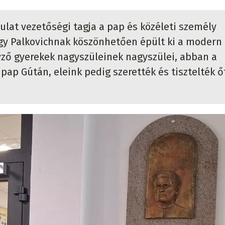
ulat vezetőségi tagja a pap és közéleti személy
gy Palkovichnak köszönhetően épült ki a modern
yző gyerekek nagyszüleinek nagyszülei, abban a
 pap Gútán, eleink pedig szerették és tisztelték ő