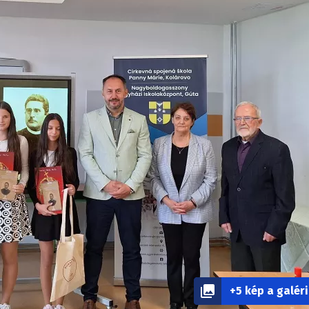
+5 kép a galér