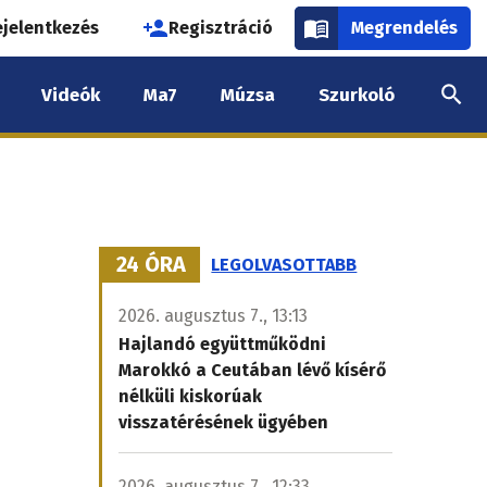
használói
ejelentkezés
Regisztráció
Megrendelés
k
Videók
Ma7
Múzsa
Szurkoló
nüje
24 ÓRA
LEGOLVASOTTABB
2026. augusztus 7., 13:13
Hajlandó együttműködni
Marokkó a Ceutában lévő kísérő
nélküli kiskorúak
visszatérésének ügyében
2026. augusztus 7., 12:33