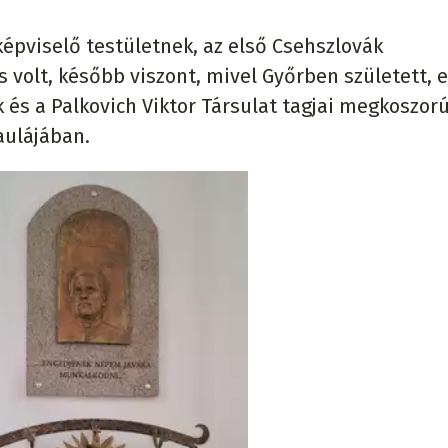
képviselő testületnek, az első Csehszlovák
 volt, később viszont, mivel Győrben született, e
k és a Palkovich Viktor Társulat tagjai megkoszor
aulájában.