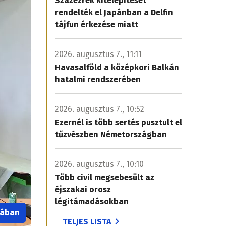
Százezrek kitelepítését
rendelték el Japánban a Delfin
tájfun érkezése miatt
2026. augusztus 7., 11:11
Havasalföld a középkori Balkán
hatalmi rendszerében
2026. augusztus 7., 10:52
Ezernél is több sertés pusztult el
tűzvészben Németországban
2026. augusztus 7., 10:10
Több civil megsebesült az
éjszakai orosz
légitámadásokban
iában
TELJES LISTA