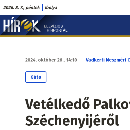
Ugrás
2026. 8. 7., péntek
Ibolya
a
Hírek.sk
tartalomra
fő
navigáció
2024. október 26., 14:10
Vadkerti Neszméri C
Gúta
Vetélkedő Palkov
Széchenyijéről