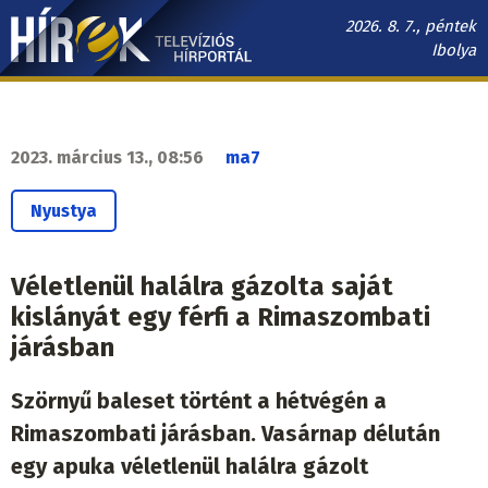
Ugrás
2026. 8. 7., péntek
a
Ibolya
tartalomra
Hírek.sk
fő
navigáció
2023. március 13., 08:56
ma7
Nyustya
Véletlenül halálra gázolta saját
kislányát egy férfi a Rimaszombati
járásban
Szörnyű baleset történt a hétvégén a
Rimaszombati járásban. Vasárnap délután
egy apuka véletlenül halálra gázolt