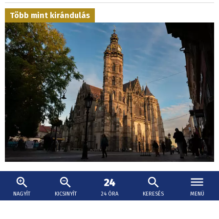
Több mint kirándulás
2026. augusztus 7., 09:28
Száz kilométer, ezer év történelme
NAGYÍT
KICSINYÍT
24 ÓRA
KERESÉS
MENÜ
Kassa belvárosától a Domica-barlang föld alatti világáig
egy olyan tájon vezet az út, ahol királyok, főnemesek,