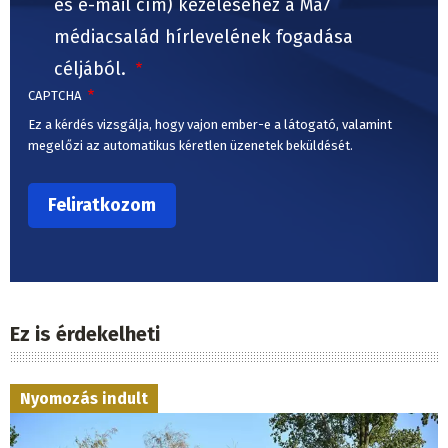
és e-mail cím) kezeléséhez a Ma7
médiacsalád hírlevelének fogadása
céljából.
CAPTCHA
Ez a kérdés vizsgálja, hogy vajon ember-e a látogató, valamint
megelőzi az automatikus kéretlen üzenetek beküldését.
Ez is érdekelheti
Nyomozás indult