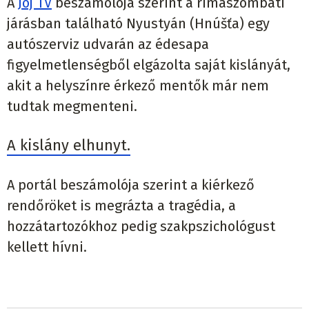
A
Joj TV
beszámolója szerint a rimaszombati
járásban található Nyustyán (Hnúšťa) egy
autószerviz udvarán az édesapa
figyelmetlenségből elgázolta saját kislányát,
akit a helyszínre érkező mentők már nem
tudtak megmenteni.
A kislány elhunyt.
A portál beszámolója szerint a kiérkező
rendőröket is megrázta a tragédia, a
hozzátartozókhoz pedig szakpszichológust
kellett hívni.