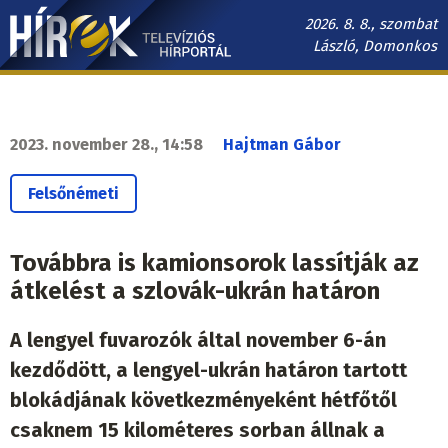
Ugrás
2026. 8. 8., szombat
a
László, Domonkos
tartalomra
Hírek.sk
fő
navigáció
2023. november 28., 14:58
Hajtman Gábor
Felsőnémeti
Továbbra is kamionsorok lassítják az
átkelést a szlovák-ukrán határon
A lengyel fuvarozók által november 6-án
kezdődött, a lengyel-ukrán határon tartott
blokádjának következményeként hétfőtől
csaknem 15 kilométeres sorban állnak a