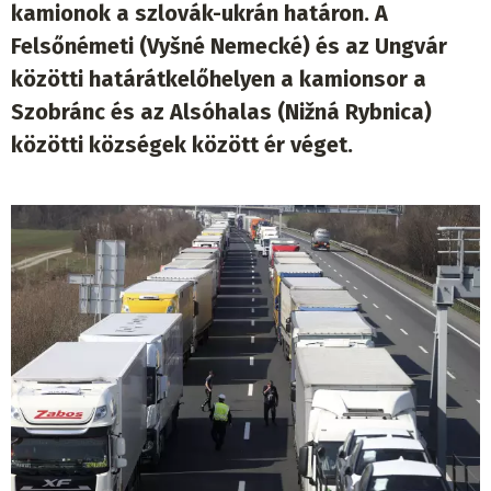
kamionok a szlovák-ukrán határon. A
Felsőnémeti (Vyšné Nemecké) és az Ungvár
közötti határátkelőhelyen a kamionsor a
Szobránc és az Alsóhalas (Nižná Rybnica)
közötti községek között ér véget.