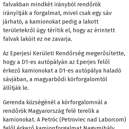
falvakban mindkét irányból rendőrök
irányítják a forgalmat, mivel csak egy sáv
járható, a kamionokat pedig a lakott
területekről úgy térítik el, hogy az érintett
falvak lakóit ez ne zavarja.
Az Eperjesi Kerületi Rendőrség megerősítette,
hogy a D1-es autópályán az Eperjes felől
érkező kamionokat a D1-es autópálya haladó
sávjában, a magyarbődi körforgalomtól
állítják le.
Gerenda községénél a körforgalomnál a
rendőrök Magyarország felé terelik a
kamionokat. A Petróc (Petroviec nad Laborcom)
felől érkező kamionforgalmat Nagymihály