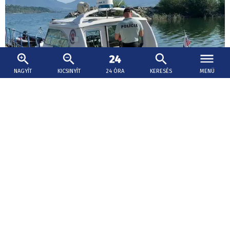
NAGYÍT
KICSINYÍT
24 ÓRA
KERESÉS
MENÜ
2026. augusztus 7., 16:58
Úszni ment a Dunába egy férfi Párkányban
csütörtökön, azóta keresik
A Felvidék Toszkánája