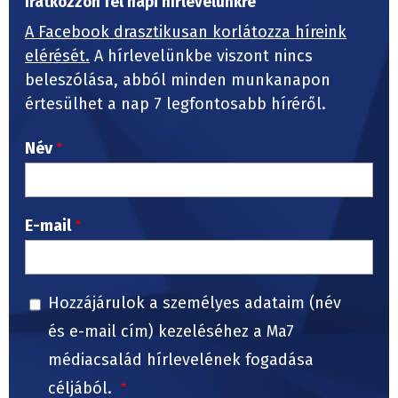
Iratkozzon fel napi hírlevelünkre
A Facebook drasztikusan korlátozza híreink
elérését.
A hírlevelünkbe viszont nincs
beleszólása, abból minden munkanapon
értesülhet a nap 7 legfontosabb híréről.
Név
E-mail
Hozzájárulok a személyes adataim (név
és e-mail cím) kezeléséhez a Ma7
médiacsalád hírlevelének fogadása
céljából.