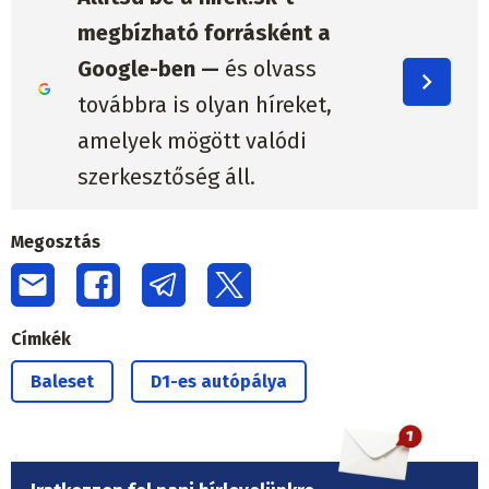
megbízható forrásként a
Google-ben —
és olvass
továbbra is olyan híreket,
amelyek mögött valódi
szerkesztőség áll.
Megosztás
Címkék
Baleset
D1-es autópálya