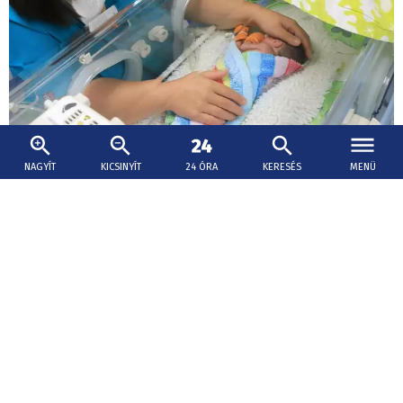
NAGYÍT
KICSINYÍT
24 ÓRA
KERESÉS
MENÜ
2026. augusztus 9., 11:32
Életmentő segítség – anyatej-
adományozókat keresnek Érsekújvárban
Az érsekújvári kórház anyatej-adományozókat keres,
akik többlet anyatejükkel a koraszülött, beteg és
különösen alacsony születési súlyú újszülöttek ellátását
segíthetik.
Beruházás