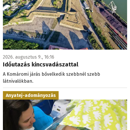
2026. augusztus 9., 16:16
Időutazás kincsvadászattal
A Komáromi járás bővelkedik szebbnél szebb
látnivalókban.
Anyatej-adományozás