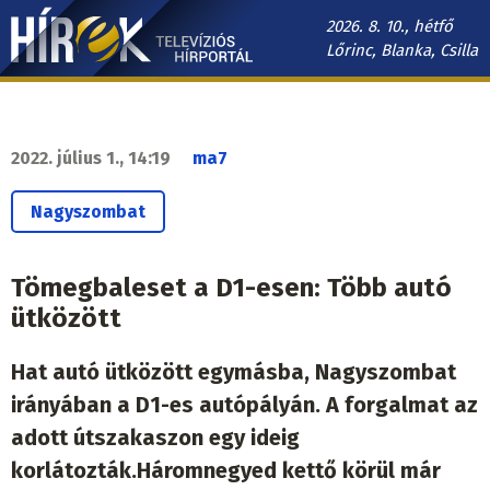
Ugrás
2026. 8. 10., hétfő
a
Lőrinc, Blanka, Csilla
tartalomra
Hírek.sk
fő
navigáció
2022. július 1., 14:19
ma7
Nagyszombat
Tömegbaleset a D1-esen: Több autó
ütközött
Hat autó ütközött egymásba, Nagyszombat
irányában a D1-es autópályán. A forgalmat az
adott útszakaszon egy ideig
korlátozták.Háromnegyed kettő körül már