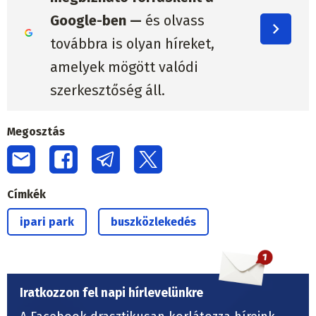
Google-ben —
és olvass
továbbra is olyan híreket,
amelyek mögött valódi
szerkesztőség áll.
Megosztás
Címkék
ipari park
buszközlekedés
Iratkozzon fel napi hírlevelünkre