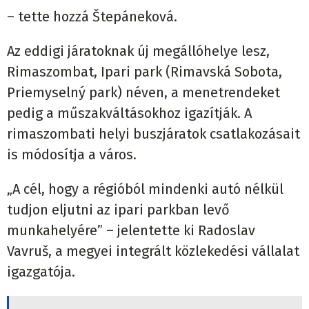
– tette hozzá Štepáneková.
Az eddigi járatoknak új megállóhelye lesz,
Rimaszombat, Ipari park (Rimavská Sobota,
Priemyselný park) néven, a menetrendeket
pedig a műszakváltásokhoz igazítják. A
rimaszombati helyi buszjáratok csatlakozásait
is módosítja a város.
„A cél, hogy a régióból mindenki autó nélkül
tudjon eljutni az ipari parkban levő
munkahelyére” – jelentette ki Radoslav
Vavruš, a megyei integrált közlekedési vállalat
igazgatója.