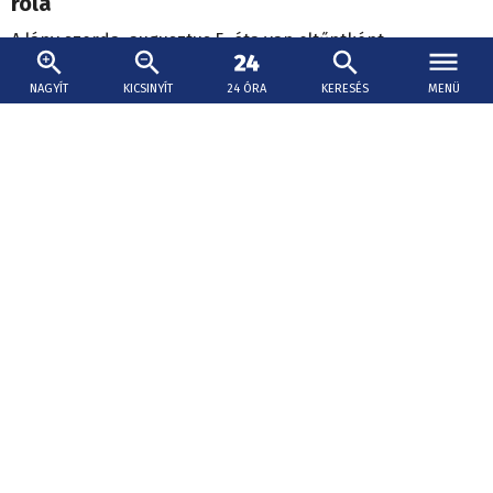
róla
A lány szerda, augusztus 5. óta van eltűntként
nyilvántartva.
NAGYÍT
KICSINYÍT
24 ÓRA
KERESÉS
MENÜ
Elindul
2026. augusztus 8., 12:35