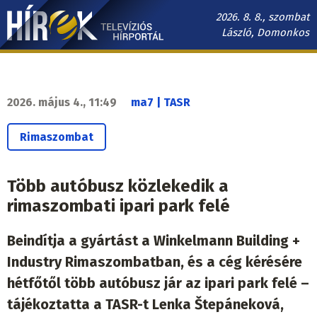
Ugrás
2026. 8. 8., szombat
a
László, Domonkos
tartalomra
Hírek.sk
fő
navigáció
2026. május 4., 11:49
ma7 | TASR
Rimaszombat
Több autóbusz közlekedik a
rimaszombati ipari park felé
Beindítja a gyártást a Winkelmann Building +
Industry Rimaszombatban, és a cég kérésére
hétfőtől több autóbusz jár az ipari park felé –
tájékoztatta a TASR-t Lenka Štepáneková,