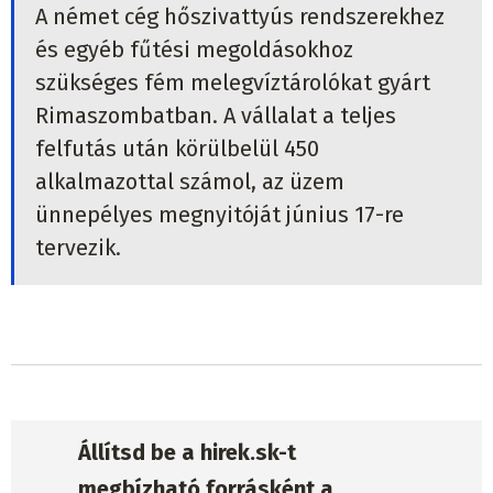
A német cég hőszivattyús rendszerekhez
és egyéb fűtési megoldásokhoz
szükséges fém melegvíztárolókat gyárt
Rimaszombatban. A vállalat a teljes
felfutás után körülbelül 450
alkalmazottal számol, az üzem
ünnepélyes megnyitóját június 17-re
tervezik.
Állítsd be a hirek.sk-t
megbízható forrásként a