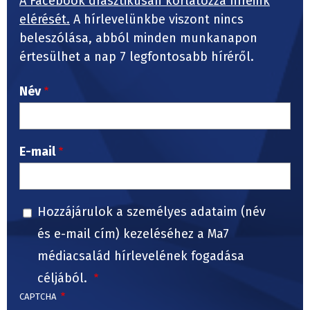
A Facebook drasztikusan korlátozza híreink
elérését.
A hírlevelünkbe viszont nincs
beleszólása, abból minden munkanapon
értesülhet a nap 7 legfontosabb híréről.
Név
E-mail
Hozzájárulok a személyes adataim (név
és e-mail cím) kezeléséhez a Ma7
médiacsalád hírlevelének fogadása
céljából.
CAPTCHA