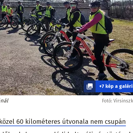
+7 kép a galér
ánál
Fotó:
Virsinsz
 közel 60 kilométeres útvonala nem csupán