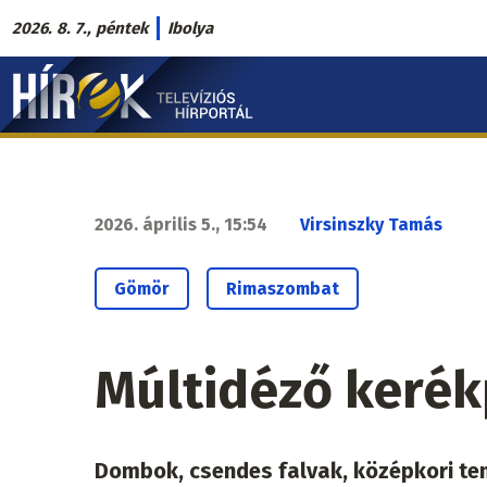
Ugrás
2026. 8. 7., péntek
Ibolya
a
Hírek.sk
tartalomra
fő
navigáció
2026. április 5., 15:54
Virsinszky Tamás
Gömör
Rimaszombat
Múltidéző keré
Dombok, csendes falvak, középkori te