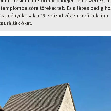
lom freskóit a reformáció idején lemeszelték, m
 templombelsőre törekedtek. Ez a lépés pedig ho
festmények csak a 19. század végén kerültek újra
taurálták őket.