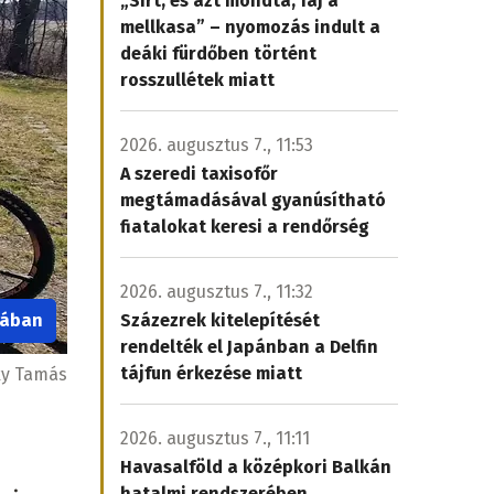
„Sírt, és azt mondta, fáj a
mellkasa” – nyomozás indult a
deáki fürdőben történt
rosszullétek miatt
2026. augusztus 7., 11:53
A szeredi taxisofőr
megtámadásával gyanúsítható
fiatalokat keresi a rendőrség
2026. augusztus 7., 11:32
iában
Százezrek kitelepítését
rendelték el Japánban a Delfin
tájfun érkezése miatt
ky Tamás
2026. augusztus 7., 11:11
Havasalföld a középkori Balkán
hatalmi rendszerében