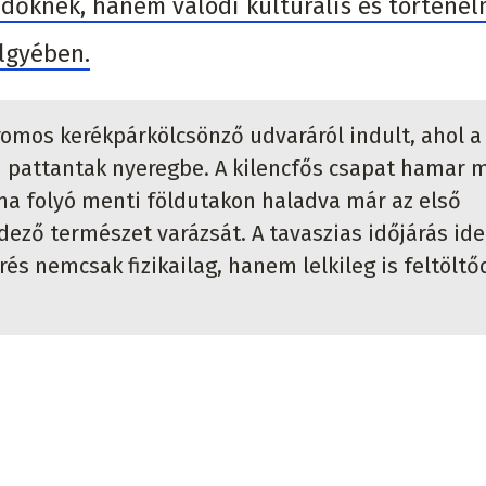
ődőknek, hanem valódi kulturális és történel
ölgyében.
romos kerékpárkölcsönző udvaráról indult, ahol a
en pattantak nyeregbe. A kilencfős csapat hamar 
ima folyó menti földutakon haladva már az első
ző természet varázsát. A tavaszias időjárás ide
rés nemcsak fizikailag, hanem lelkileg is feltöltő