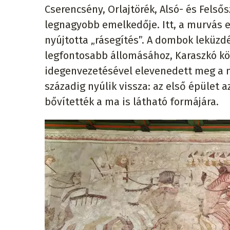
Cserencsény, Orlajtörék, Alsó- és Felső
legnagyobb emelkedője. Itt, a murvás e
nyújtotta „rásegítés”. A dombok leküzd
legfontosabb állomásához, Karaszkó kö
idegenvezetésével elevenedett meg a m
századig nyúlik vissza: az első épület 
bővítették a ma is látható formájára.