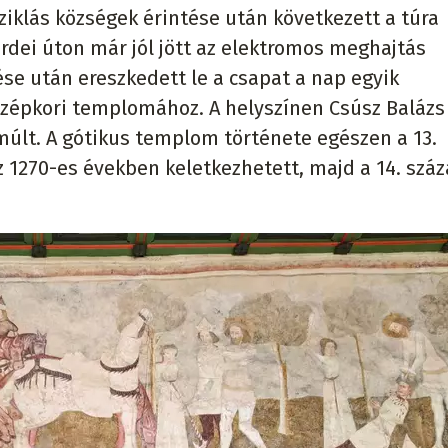
sziklás községek érintése után következett a túra
rdei úton már jól jött az elektromos meghajtás
ése után ereszkedett le a csapat a nap egyik
zépkori templomához. A helyszínen Csúsz Balázs
últ. A gótikus templom története egészen a 13.
az 1270-es években keletkezhetett, majd a 14. szá