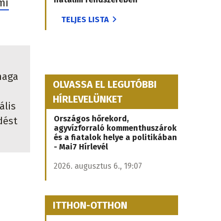
mi
TELJES LISTA
maga
OLVASSA EL LEGUTÓBBI
HÍRLEVELÜNKET
ális
Országos hőrekord,
dést
agyvízforraló kommenthuszárok
és a fiatalok helye a politikában
- Mai7 Hírlevél
2026. augusztus 6., 19:07
ITTHON-OTTHON