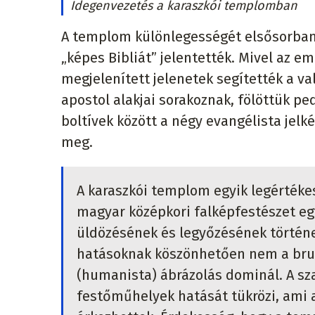
Idegenvezetés a karaszkói templomban
A templom különlegességét elsősorban 
„képes Bibliát” jelentették. Mivel az e
megjelenített jelenetek segítették a va
apostol alakjai sorakoznak, fölöttük pe
boltívek között a négy evangélista jelké
meg.
A karaszkói templom egyik legértéke
magyar középkori falképfestészet egy
üldözésének és legyőzésének történet
hatásoknak köszönhetően nem a bru
(humanista) ábrázolás dominál. A sza
festőműhelyek hatását tükrözi, ami a