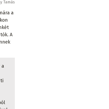
ky Tamás
mára a
akon
nkét
tók. A
ennek
 a
ti
ból