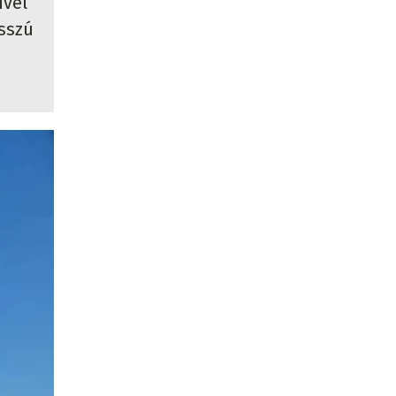
ivel
sszú