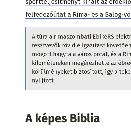
sportteljesítményt kínált az érdekl
felfedezőútat a Rima- és a Balog-v
A túra a rimaszombati EbikeRS elekt
résztvevők rövid eligazítást követő
mögött hagyta a város porát, és a R
kilométereken megérezhette az ébrede
körülményeket biztosított, így a teke
nyújtott.
A képes Biblia