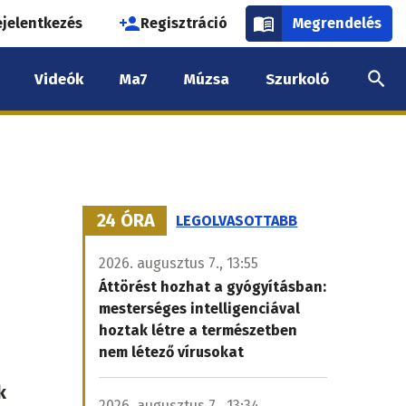
használói
ejelentkezés
Regisztráció
Megrendelés
k
Videók
Ma7
Múzsa
Szurkoló
nüje
24 ÓRA
LEGOLVASOTTABB
2026. augusztus 7., 13:55
Áttörést hozhat a gyógyításban:
mesterséges intelligenciával
hoztak létre a természetben
nem létező vírusokat
k
2026. augusztus 7., 13:34