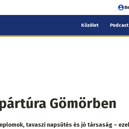
Fel
B
fió
Közélet
Podcast
me
kpártúra Gömörben
mplomok, tavaszi napsütés és jó társaság – eze