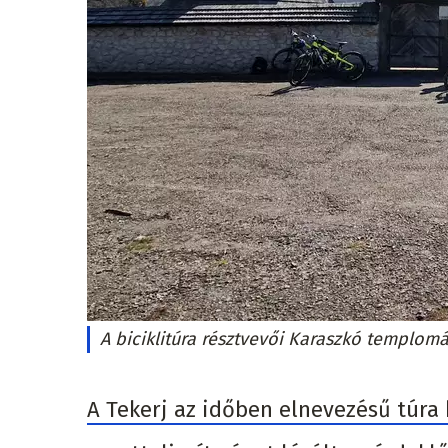
A biciklitúra résztvevői Karaszkó templom
A Tekerj az időben elnevezésű túra