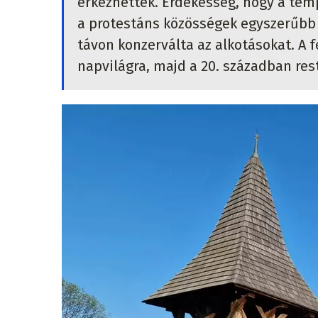
érkezhettek. Érdekesség, hogy a temp
a protestáns közösségek egyszerűbb
távon konzerválta az alkotásokat. A 
napvilágra, majd a 20. században res