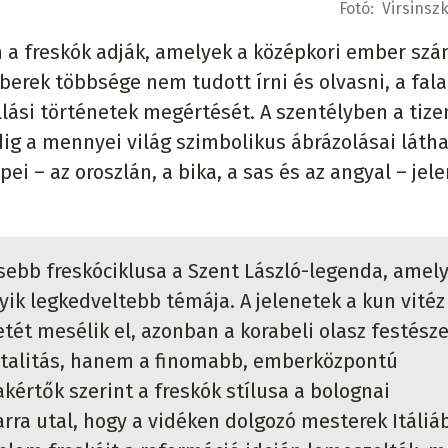
Fotó:
Virsinsz
a freskók adják, amelyek a középkori ember szá
mberek többsége nem tudott írni és olvasni, a fal
llási történetek megértését. A szentélyben a tize
dig a mennyei világ szimbolikus ábrázolásai látha
pei – az oroszlán, a bika, a sas és az angyal – jel
sebb freskóciklusa a Szent László-legenda, amely
ik legkedveltebb témája. A jelenetek a kun vitéz
ét mesélik el, azonban a korabeli olasz festésze
talitás, hanem a finomabb, emberközpontú
kértők szerint a freskók stílusa a bolognai
rra utal, hogy a vidéken dolgozó mesterek Itáliá