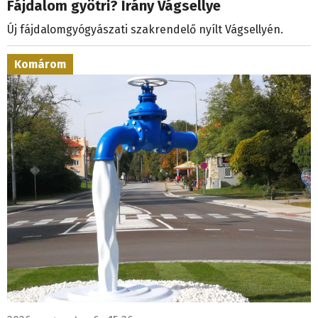
Fájdalom gyötri? Irány Vágsellye
Új fájdalomgyógyászati szakrendelő nyílt Vágsellyén.
Komárom