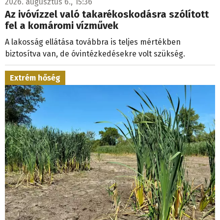
2026. augusztus 6., 15:36
Az ivóvízzel való takarékoskodásra szólított
fel a komáromi vízművek
A lakosság ellátása továbbra is teljes mértékben
biztosítva van, de óvintézkedésekre volt szükség.
Extrém hőség