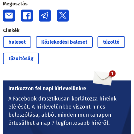
Megosztás
Címkék
baleset
Közlekedési baleset
tűzoltó
tűzoltóság
Iratkozzon fel napi hírlevelünkre
A Facebook drasztikusan korlátozza híreink
elérését.
A hírlevelünkbe viszont nincs
beleszólása, abból minden munkanapon
értesülhet a nap 7 legfontosabb híréről.