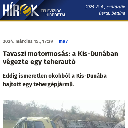
Ugrás
2026. 8. 6., csütörtök
a
Berta, Bettina
tartalomra
Hírek.sk
fő
navigáció
2024. március 15., 17:29
ma7
Tavaszi motormosás: a Kis-Dunában
végezte egy teherautó
Eddig ismeretlen okokból a Kis-Dunába
hajtott egy tehergépjármű.