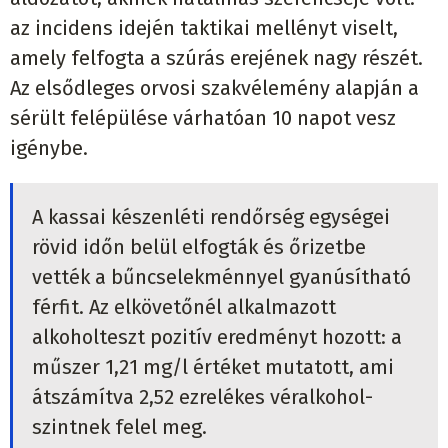
az incidens idején taktikai mellényt viselt,
amely felfogta a szúrás erejének nagy részét.
Az elsődleges orvosi szakvélemény alapján a
sérült felépülése várhatóan 10 napot vesz
igénybe.
A kassai készenléti rendőrség egységei
rövid időn belül elfogták és őrizetbe
vették a bűncselekménnyel gyanúsítható
férfit. Az elkövetőnél alkalmazott
alkoholteszt pozitív eredményt hozott: a
műszer 1,21 mg/l értéket mutatott, ami
átszámítva 2,52 ezrelékes véralkohol-
szintnek felel meg.