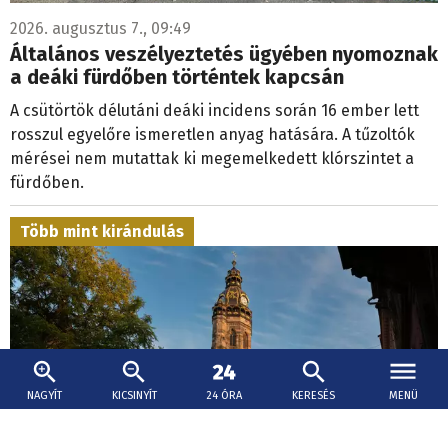
2026. augusztus 7., 09:49
Általános veszélyeztetés ügyében nyomoznak
a deáki fürdőben történtek kapcsán
A csütörtök délutáni deáki incidens során 16 ember lett
rosszul egyelőre ismeretlen anyag hatására. A tűzoltók
mérései nem mutattak ki megemelkedett klórszintet a
fürdőben.
Több mint kirándulás
NAGYÍT
KICSINYÍT
24 ÓRA
KERESÉS
MENÜ