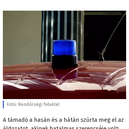
Fotó:
Rendőrségi felvétel
A támadó a hasán és a hátán szúrta meg el az
áldozatot, akinek hatalmas szerencséje volt: