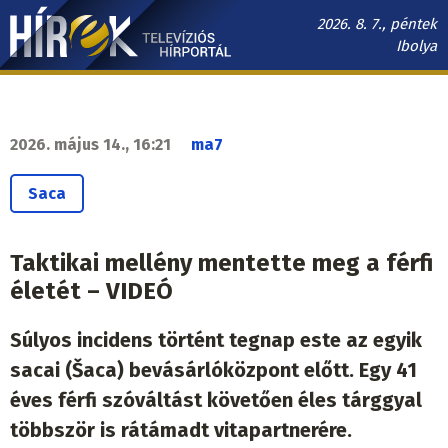
Ugrás
2026. 8. 7., péntek
a
Ibolya
tartalomra
Hírek.sk
fő
navigáció
2026. május 14., 16:21
ma7
Saca
Taktikai mellény mentette meg a férfi
életét – VIDEÓ
Súlyos incidens történt tegnap este az egyik
sacai (Šaca) bevásárlóközpont előtt. Egy 41
éves férfi szóváltást követően éles tárggyal
többször is rátámadt vitapartnerére.