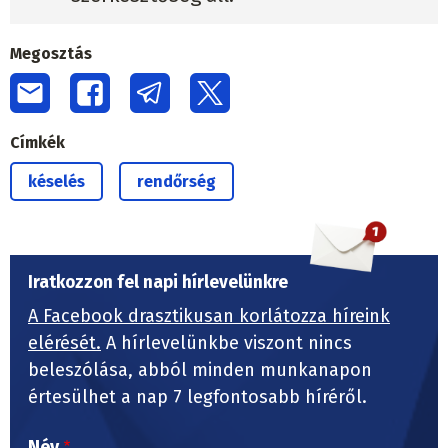
Megosztás
Címkék
késelés
rendőrség
Iratkozzon fel napi hírlevelünkre
A Facebook drasztikusan korlátozza híreink
elérését.
A hírlevelünkbe viszont nincs
beleszólása, abból minden munkanapon
értesülhet a nap 7 legfontosabb híréről.
Név