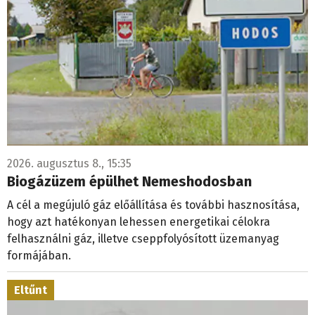
2026. augusztus 8., 15:35
Biogázüzem épülhet Nemeshodosban
A cél a megújuló gáz előállítása és további hasznosítása,
hogy azt hatékonyan lehessen energetikai célokra
felhasználni gáz, illetve cseppfolyósított üzemanyag
formájában.
Eltűnt