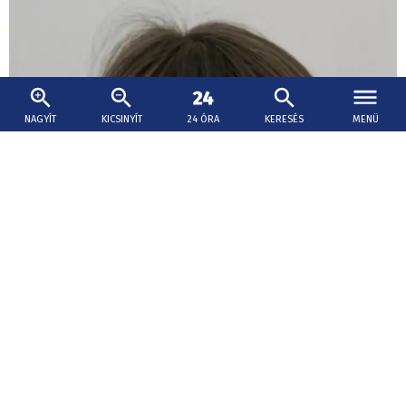
NAGYÍT
KICSINYÍT
24 ÓRA
KERESÉS
MENÜ