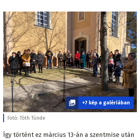
+7 kép a galériában
Fotó:
Tóth Tünde
Így történt ez március 13-án a szentmise után