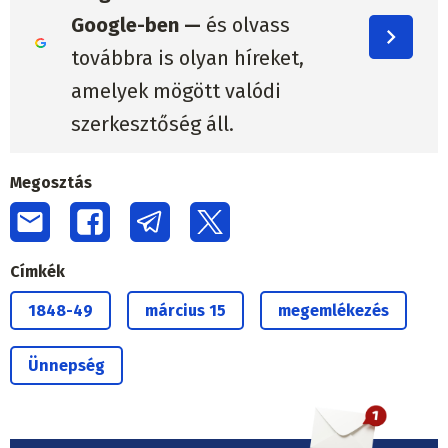
Google-ben —
és olvass
továbbra is olyan híreket,
amelyek mögött valódi
szerkesztőség áll.
Megosztás
Címkék
1848-49
március 15
megemlékezés
Ünnepség