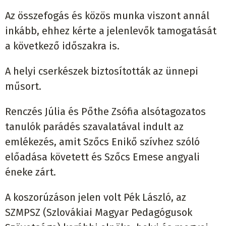
Az összefogás és közös munka viszont annál
inkább, ehhez kérte a jelenlevők tamogatását
a következő időszakra is.
A helyi cserkészek biztosították az ünnepi
műsort.
Renczés Júlia és Pőthe Zsófia alsótagozatos
tanulók parádés szavalatával indult az
emlékezés, amit Szőcs Enikő szívhez szóló
előadása követett és Szőcs Emese angyali
éneke zárt.
A koszorúzáson jelen volt Pék László, az
SZMPSZ (Szlovákiai Magyar Pedagógusok