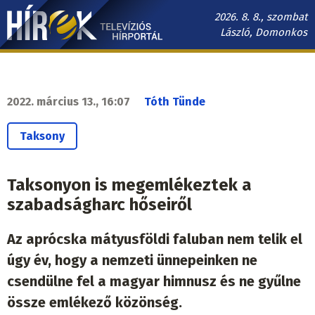
Ugrás
2026. 8. 8., szombat
a
László, Domonkos
tartalomra
Hírek.sk
fő
navigáció
2022. március 13., 16:07
Tóth Tünde
Taksony
Taksonyon is megemlékeztek a
szabadságharc hőseiről
Az aprócska mátyusföldi faluban nem telik el
úgy év, hogy a nemzeti ünnepeinken ne
csendülne fel a magyar himnusz és ne gyűlne
össze emlékező közönség.