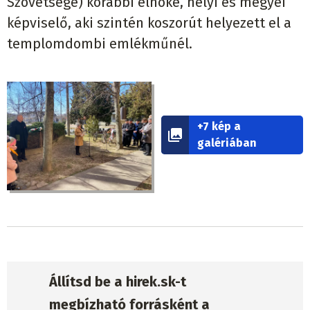
Szövetsége) korábbi elnöke, helyi és megyei
képviselő, aki szintén koszorút helyezett el a
templomdombi emlékműnél.
+7 kép a
galériában
Állítsd be a hirek.sk-t
megbízható forrásként a