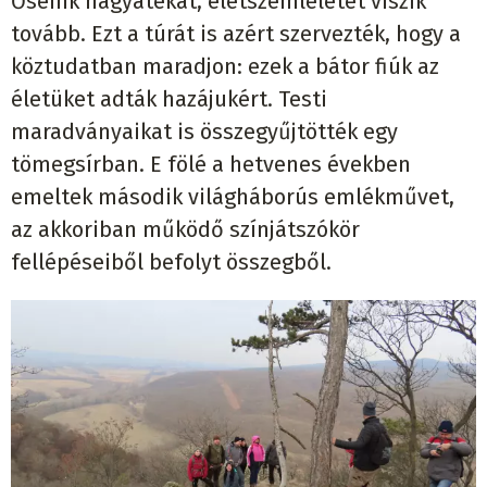
Őseink hagyatékát, életszemléletét viszik
tovább. Ezt a túrát is azért szervezték, hogy a
köztudatban maradjon: ezek a bátor fiúk az
életüket adták hazájukért. Testi
maradványaikat is összegyűjtötték egy
tömegsírban. E fölé a hetvenes években
emeltek második világháborús emlékművet,
az akkoriban működő színjátszókör
fellépéseiből befolyt összegből.