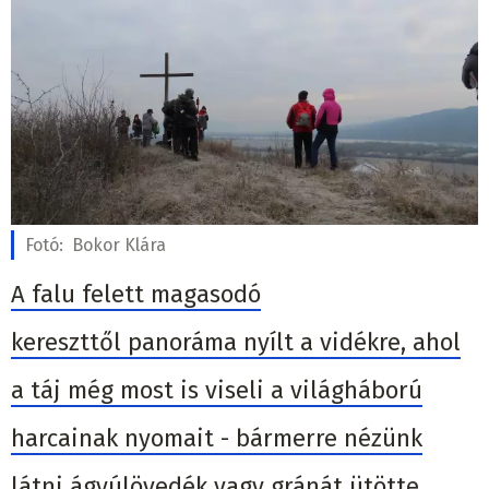
Fotó:
Bokor Klára
A falu felett magasodó
kereszttől panoráma nyílt a vidékre, ahol
a táj még most is viseli a világháború
harcainak nyomait - bármerre nézünk
látni ágyúlövedék vagy gránát ütötte