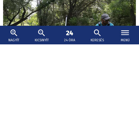
NAGYÍT
KICSINYÍT
24 ÓRA
KERESÉS
MENÜ
2026. augusztus 5., 16:22
Vizi túrázás a Csallóközben, avagy miről
mesélnek a dunai ágak
De hogy jött létre a Duna ágrendszere?
Tragédia