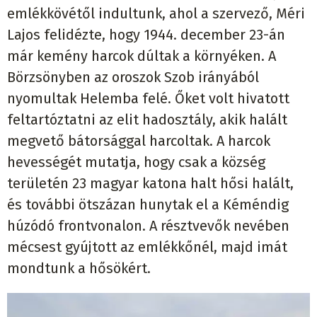
emlékkövétől indultunk, ahol a szervező, Méri
Lajos felidézte, hogy 1944. december 23-án
már kemény harcok dúltak a környéken. A
Börzsönyben az oroszok Szob irányából
nyomultak Helemba felé. Őket volt hivatott
feltartóztatni az elit hadosztály, akik halált
megvető bátorsággal harcoltak. A harcok
hevességét mutatja, hogy csak a község
területén 23 magyar katona halt hősi halált,
és további ötszázan hunytak el a Kéméndig
húzódó frontvonalon. A résztvevők nevében
mécsest gyújtott az emlékkőnél, majd imát
mondtunk a hősökért.