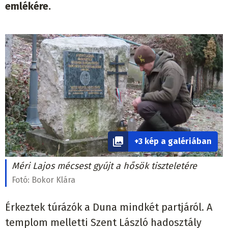
emlékére.
+3 kép a galériában
Méri Lajos mécsest gyújt a hősök tiszteletére
Fotó:
Bokor Klára
Érkeztek túrázók a Duna mindkét partjáról. A
templom melletti Szent László hadosztály