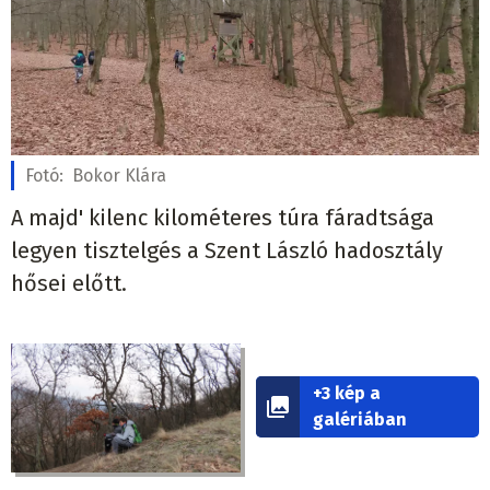
Fotó:
Bokor Klára
A majd' kilenc kilométeres túra fáradtsága
legyen tisztelgés a Szent László hadosztály
hősei előtt.
+3 kép a
galériában