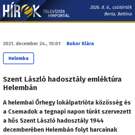
Ugrás
2026. 8. 6., csütörtök
a
Berta, Bettina
tartalomra
Hírek.sk
fő
navigáció
2021. december 24., 10:01
Bokor Klára
Helemba
Szent László hadosztály emléktúra
Helembán
A helembai Őrhegy lokálpatrióta közösség és
a Csemadok a tegnapi napon túrát szervezett
a hős Szent László hadosztály 1944
decemberében Helembán folyt harcainak