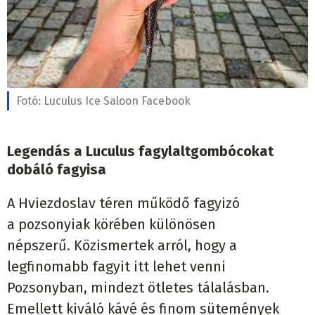
Fotó:
Luculus Ice Saloon Facebook
Legendás a Luculus fagylaltgombócokat
dobáló fagyisa
A Hviezdoslav téren működő fagyizó
a pozsonyiak körében különösen
népszerű. Közismertek arról, hogy a
legfinomabb fagyit itt lehet venni
Pozsonyban, mindezt ötletes tálalásban.
Emellett kiváló kávé és finom sütemények