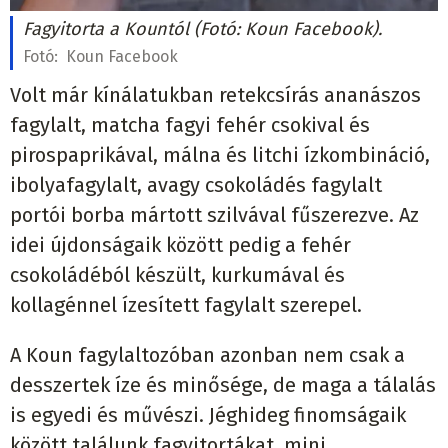
Fagyitorta a Kountól (Fotó: Koun Facebook).
Fotó:
Koun Facebook
Volt már kínálatukban retekcsírás ananászos
fagylalt, matcha fagyi fehér csokival és
pirospaprikával, málna és litchi ízkombináció,
ibolyafagylalt, avagy csokoládés fagylalt
portói borba mártott szilvával fűszerezve. Az
idei újdonságaik között pedig a fehér
csokoládéból készült, kurkumával és
kollagénnel ízesített fagylalt szerepel.
A Koun fagylaltozóban azonban nem csak a
desszertek íze és minősége, de maga a tálalás
is egyedi és művészi. Jéghideg finomságaik
között találunk fagyitortákat, mini