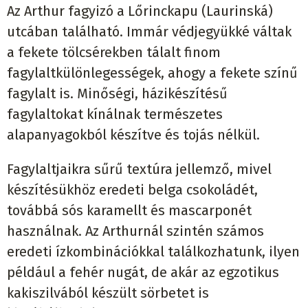
Az Arthur fagyizó a Lőrinckapu (Laurinská)
utcában található. Immár védjegyükké váltak
a fekete tölcsérekben tálalt finom
fagylaltkülönlegességek, ahogy a fekete színű
fagylalt is. Minőségi, házikészítésű
fagylaltokat kínálnak természetes
alapanyagokból készítve és tojás nélkül.
Fagylaltjaikra sűrű textúra jellemző, mivel
készítésükhöz eredeti belga csokoládét,
továbbá sós karamellt és mascarponét
használnak. Az Arthurnál szintén számos
eredeti ízkombinációkkal találkozhatunk, ilyen
például a fehér nugát, de akár az egzotikus
kakiszilvából készült sörbetet is