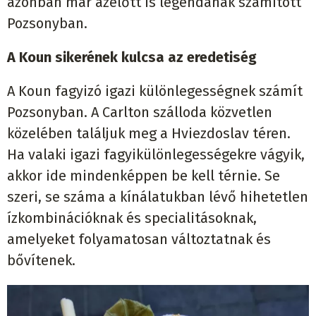
azonban már azelőtt is legendának számított
Pozsonyban.
A Koun sikerének kulcsa az eredetiség
A Koun fagyizó igazi különlegességnek számít
Pozsonyban. A Carlton szálloda közvetlen
közelében találjuk meg a Hviezdoslav téren.
Ha valaki igazi fagyikülönlegességekre vágyik,
akkor ide mindenképpen be kell térnie. Se
szeri, se száma a kínálatukban lévő hihetetlen
ízkombinációknak és specialitásoknak,
amelyeket folyamatosan változtatnak és
bővítenek.