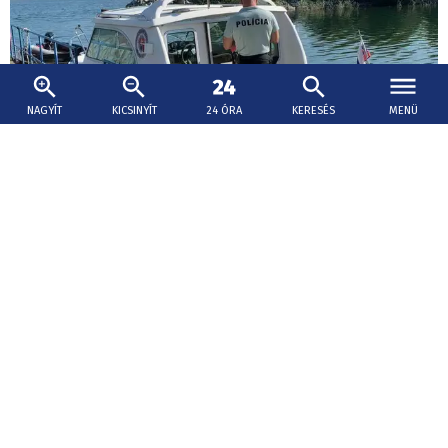
NAGYÍT
KICSINYÍT
24 ÓRA
KERESÉS
MENÜ
2026. augusztus 7., 16:58
Úszni ment a Dunába egy férfi Párkányban
csütörtökön, azóta keresik
A Felvidék Toszkánája