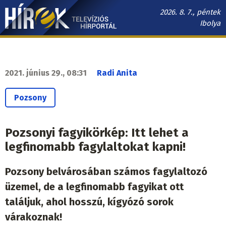
Ugrás
2026. 8. 7., péntek
a
Ibolya
tartalomra
Hírek.sk
fő
navigáció
2021. június 29., 08:31
Radi Anita
Pozsony
Pozsonyi fagyikörkép: Itt lehet a
legfinomabb fagylaltokat kapni!
Pozsony belvárosában számos fagylaltozó
üzemel, de a legfinomabb fagyikat ott
találjuk, ahol hosszú, kígyózó sorok
várakoznak!