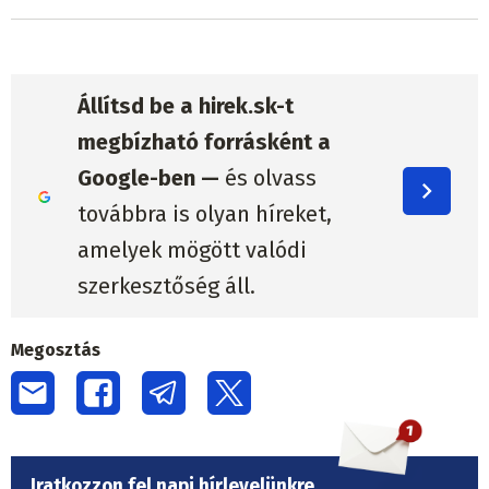
Állítsd be a hirek.sk-t
megbízható forrásként a
Google-ben —
és olvass
továbbra is olyan híreket,
amelyek mögött valódi
szerkesztőség áll.
Megosztás
Iratkozzon fel napi hírlevelünkre