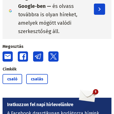
Google-ben —
és olvass
továbbra is olyan híreket,
amelyek mögött valódi
szerkesztőség áll.
Megosztás
Címkék
csaló
csalás
Iratkozzon fel napi hírlevelünkre
A Facebook drasztikusan korlátozza híreink