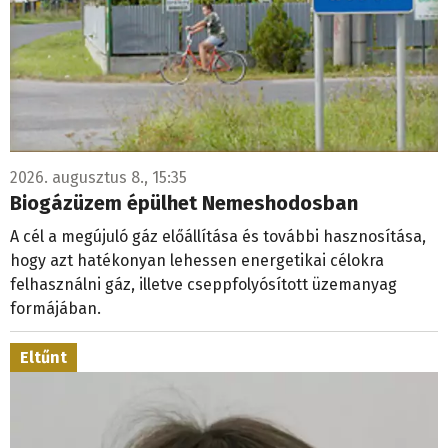
2026. augusztus 8., 15:35
Biogázüzem épülhet Nemeshodosban
A cél a megújuló gáz előállítása és további hasznosítása,
hogy azt hatékonyan lehessen energetikai célokra
felhasználni gáz, illetve cseppfolyósított üzemanyag
formájában.
Eltűnt