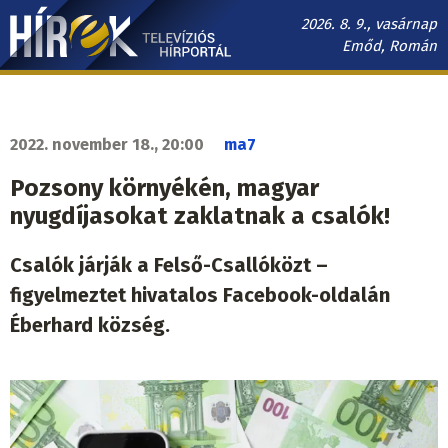
Ugrás
2026. 8. 9., vasárnap
a
Emőd, Román
tartalomra
Hírek.sk
fő
navigáció
2022. november 18., 20:00
ma7
Pozsony környékén, magyar
nyugdíjasokat zaklatnak a csalók!
Csalók járják a Felső-Csallóközt –
figyelmeztet hivatalos Facebook-oldalán
Éberhard község.