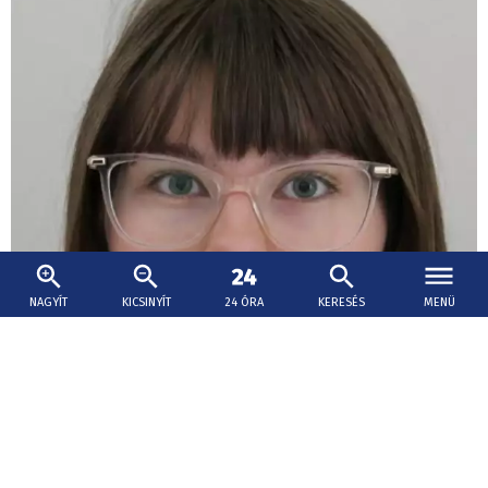
NAGYÍT
KICSINYÍT
24 ÓRA
KERESÉS
MENÜ