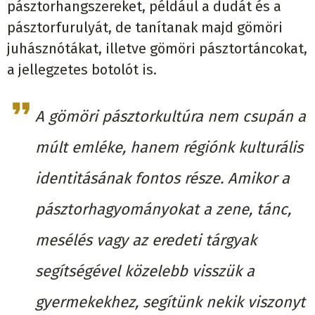
pásztorhangszereket, például a dudát és a
pásztorfurulyát, de tanítanak majd gömöri
juhásznótákat, illetve gömöri pásztortáncokat,
a jellegzetes botolót is.
A gömöri pásztorkultúra nem csupán a
múlt emléke, hanem régiónk kulturális
identitásának fontos része. Amikor a
pásztorhagyományokat a zene, tánc,
mesélés vagy az eredeti tárgyak
segítségével közelebb visszük a
gyermekekhez, segítünk nekik viszonyt