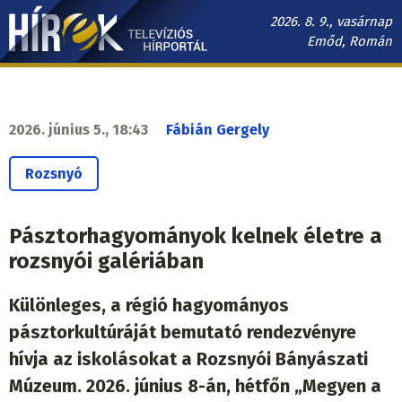
Ugrás
2026. 8. 9., vasárnap
a
Emőd, Román
tartalomra
Hírek.sk
fő
navigáció
2026. június 5., 18:43
Fábián Gergely
Rozsnyó
Pásztorhagyományok kelnek életre a
rozsnyói galériában
Különleges, a régió hagyományos
pásztorkultúráját bemutató rendezvényre
hívja az iskolásokat a Rozsnyói Bányászati
Múzeum. 2026. június 8-án, hétfőn „Megyen a