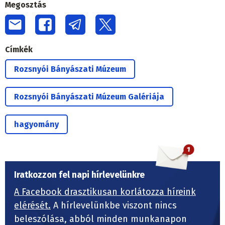
Megosztás
Címkék
Rozsnyói Bányászati Múzeum
Rozsnyói Bányászati Múzeum Galériája
hagyomány
Iratkozzon fel napi hírlevelünkre
A Facebook drasztikusan korlátozza híreink
elérését.
A hírlevelünkbe viszont nincs
beleszólása, abból minden munkanapon