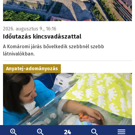
2026. augusztus 9., 16:16
Időutazás kincsvadászattal
A Komáromi járás bővelkedik szebbnél szebb
látnivalókban.
Anyatej-adományozás