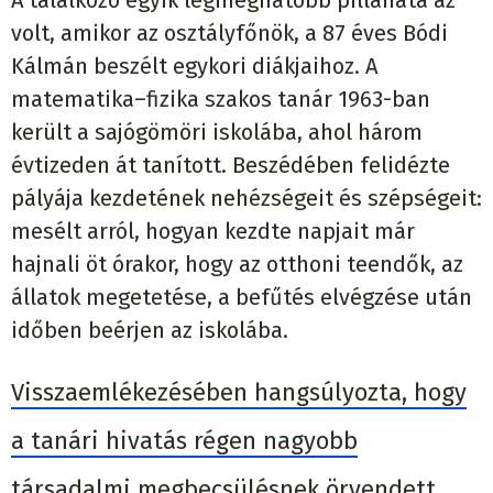
A találkozó egyik legmeghatóbb pillanata az
volt, amikor az osztályfőnök, a 87 éves Bódi
Kálmán beszélt egykori diákjaihoz. A
matematika–fizika szakos tanár 1963-ban
került a sajógömöri iskolába, ahol három
évtizeden át tanított. Beszédében felidézte
pályája kezdetének nehézségeit és szépségeit:
mesélt arról, hogyan kezdte napjait már
hajnali öt órakor, hogy az otthoni teendők, az
állatok megetetése, a befűtés elvégzése után
időben beérjen az iskolába.
Visszaemlékezésében hangsúlyozta, hogy
a tanári hivatás régen nagyobb
társadalmi megbecsülésnek örvendett,