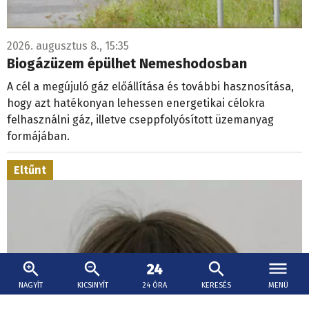
2026. augusztus 8., 15:35
Biogázüzem épülhet Nemeshodosban
A cél a megújuló gáz előállítása és további hasznosítása,
hogy azt hatékonyan lehessen energetikai célokra
felhasználni gáz, illetve cseppfolyósított üzemanyag
formájában.
Eltűnt
NAGYÍT
KICSINYÍT
24 ÓRA
KERESÉS
MENÜ