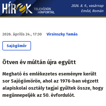
Ugrás
2026. 8. 9., vasárnap
a
Emőd, Román
tartalomra
Hírek.sk
fő
navigáció
2026. április 24., 17:30
Virsinszky Tamás
Sajógömör
Ötven év múltán újra együtt
Megható és emlékezetes eseményre került
sor Sajógömörön, ahol az 1976-ban végzett
alapiskolai osztály tagjai gyűltek össze, hogy
megünnepeljék az 50. évfordulót.