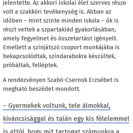
jelentette. Az akkori iskolai élet szerves része
volt a szakköri tevékenység is. Abban az
időben – mint szinte minden iskola – ők is
részt vettek a szpartakiád gyakorlásában,
amely fegyelmet és összetartást igényelt.
Emellett a színjátszó csoport munkájába is
bekapcsolódtak, színdarabokra készültek,
próbáltak, felléptek.
A rendezvényen Szabó-Csernok Erzsébet is
megható beszédet mondott.
– Gyermekek voltunk, tele álmokkal,
kíváncsisággal és talán egy kis félelemmel
is attól, hogy mit tartogat számunkra a