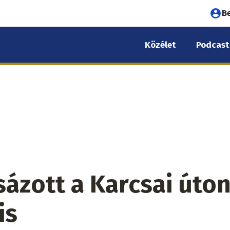
Fel
B
fió
Közélet
Podcast
me
ázott a Karcsai úton
is