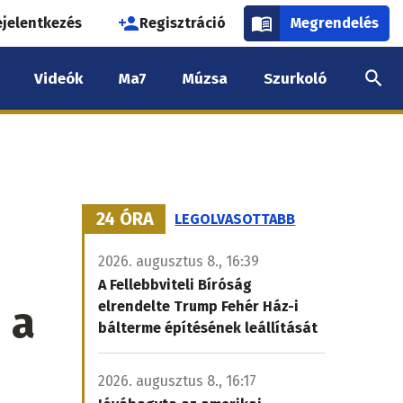
használói
ejelentkezés
Regisztráció
Megrendelés
k
Videók
Ma7
Múzsa
Szurkoló
nüje
24 ÓRA
LEGOLVASOTTABB
2026. augusztus 8., 16:39
A Fellebbviteli Bíróság
 a
elrendelte Trump Fehér Ház-i
bálterme építésének leállítását
2026. augusztus 8., 16:17