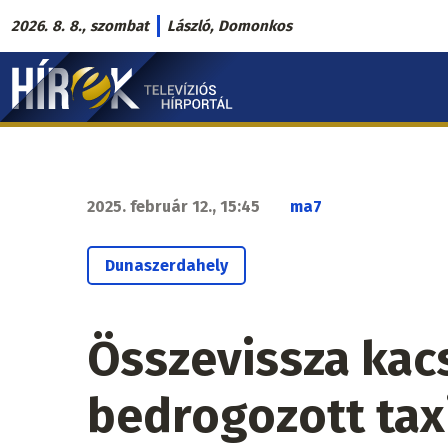
Ugrás
2026. 8. 8., szombat
László, Domonkos
a
Hírek.sk
tartalomra
fő
navigáció
2025. február 12., 15:45
ma7
Dunaszerdahely
Összevissza kacs
bedrogozott tax