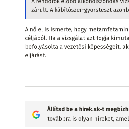
A rendőrök előbb alkoholszondás viz
zárult. A kábítószer-gyorsteszt azo
A nő el is ismerte, hogy metamfetamint 
céljából. Ha a vizsgálat azt fogja kimu
befolyásolta a vezetési képességeit, a
eljárást.
Állítsd be a hirek.sk-t megbí
továbbra is olyan híreket, ame