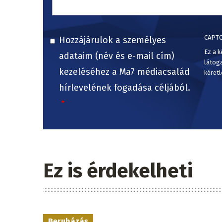
CAPT
Hozzájárulok a személyes
Ez a k
adataim (név és e-mail cím)
látog
kezeléséhez a Ma7 médiacsalád
kéretl
hírlevelének fogadása céljából.
Ez is érdekelheti
Beruházás