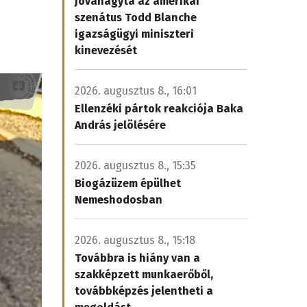
Jóváhagyta az amerikai
szenátus Todd Blanche
igazságügyi miniszteri
kinevezését
2026. augusztus 8., 16:01
Ellenzéki pártok reakciója Baka
András jelölésére
2026. augusztus 8., 15:35
Biogázüzem épülhet
Nemeshodosban
2026. augusztus 8., 15:18
Továbbra is hiány van a
szakképzett munkaerőből,
továbbképzés jelentheti a