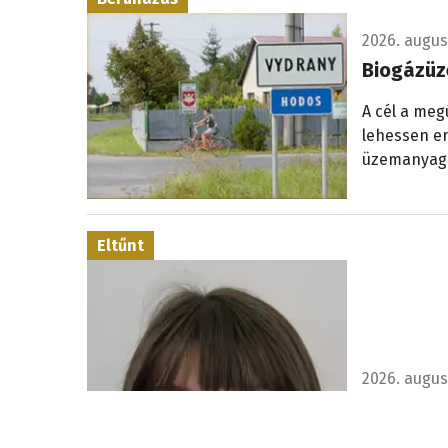
2026. augusz
Biogázü
A cél a meg
lehessen en
üzemanyag 
Eltűnt
2026. augusz
Látta a 1