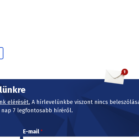
elünkre
nk elérését.
A hírlevelünkbe viszont nincs beleszólás
nap 7 legfontosabb híréről.
E-mail