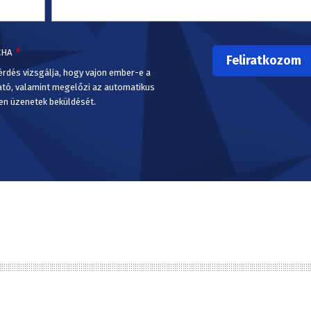
CHA
érdés vizsgálja, hogy vajon ember-e a
ató, valamint megelőzi az automatikus
en üzenetek beküldését.