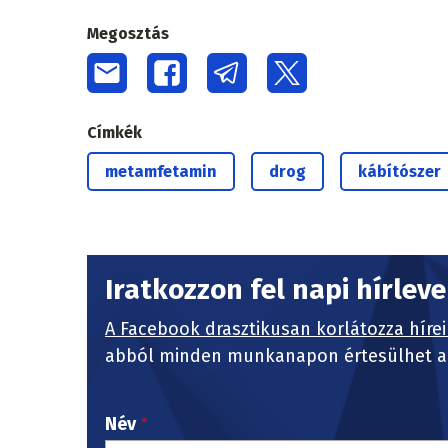
Megosztás
Címkék
metamfetamin
drog
kábítószer
Iratkozzon fel napi hírlev
A Facebook drasztikusan korlátozza hírei
abból minden munkanapon értesülhet a 
Név