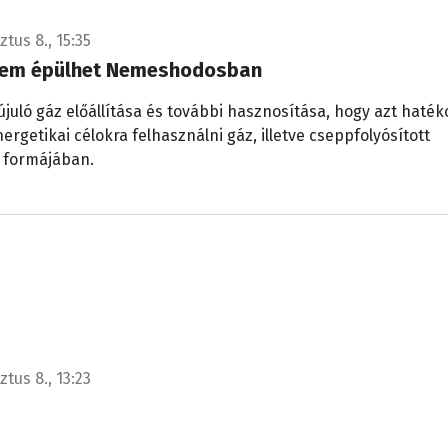
tus 8., 15:35
zem épülhet Nemeshodosban
újuló gáz előállítása és további hasznosítása, hogy azt haté
ergetikai célokra felhasználni gáz, illetve cseppfolyósított
formájában.
tus 8., 13:23
7 éves Adelát? Napok óta nincs hír róla