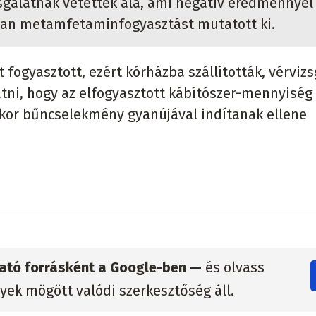
sgálatnak vetették alá, ami negatív eredménnyel
nban metamfetaminfogyasztást mutatott ki.
fogyasztott, ezért kórházba szállították, vérvizs
tatni, hogy az elfogyasztott kábítószer-mennyiség
kkor bűncselekmény gyanújával indítanak ellene
zható forrásként a Google-ben —
és olvass
lyek mögött valódi szerkesztőség áll.