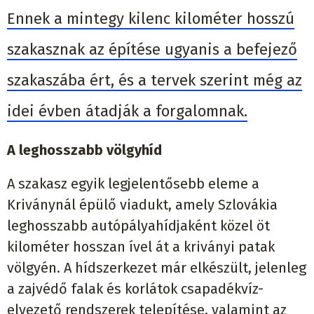
Ennek a mintegy kilenc kilométer hosszú
szakasznak az építése ugyanis a befejező
szakaszába ért, és a tervek szerint még az
idei évben átadják a forgalomnak.
A leghosszabb völgyhíd
A szakasz egyik legjelentősebb eleme a
Kriványnál épülő viadukt, amely Szlovákia
leghosszabb autópályahídjaként közel öt
kilométer hosszan ível át a kriványi patak
völgyén. A hídszerkezet már elkészült, jelenleg
a zajvédő falak és korlátok csapadékvíz-
elvezető rendszerek telepítése, valamint az