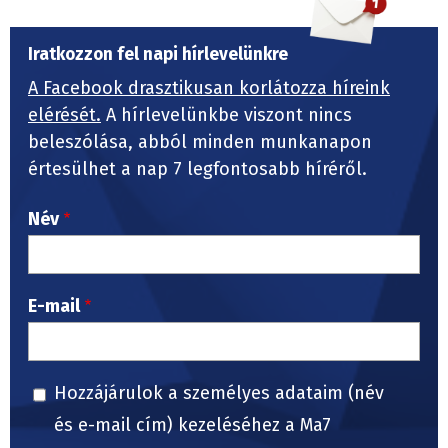
Iratkozzon fel napi hírlevelünkre
A Facebook drasztikusan korlátozza híreink
elérését.
A hírlevelünkbe viszont nincs
beleszólása, abból minden munkanapon
értesülhet a nap 7 legfontosabb híréről.
Név
E-mail
Hozzájárulok a személyes adataim (név
és e-mail cím) kezeléséhez a Ma7