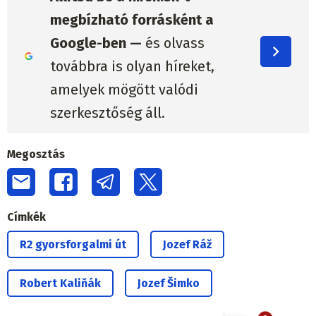
megbízható forrásként a
Google-ben —
és olvass
továbbra is olyan híreket,
amelyek mögött valódi
szerkesztőség áll.
Megosztás
Címkék
R2 gyorsforgalmi út
Jozef Ráž
Robert Kaliňák
Jozef Šimko