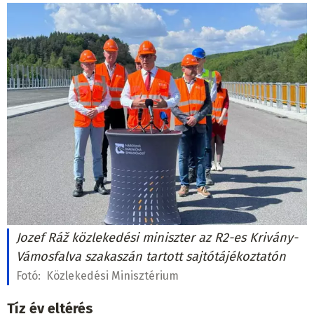
Jozef Ráž közlekedési miniszter az R2-es Krivány-
Vámosfalva szakaszán tartott sajtótájékoztatón
Fotó:
Közlekedési Minisztérium
Tíz év eltérés