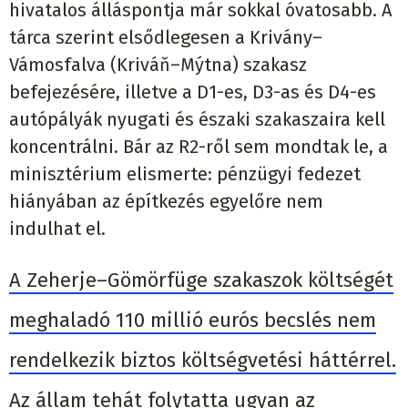
hivatalos álláspontja már sokkal óvatosabb. A
tárca szerint elsődlegesen a Krivány–
Vámosfalva (Kriváň–Mýtna) szakasz
befejezésére, illetve a D1-es, D3-as és D4-es
autópályák nyugati és északi szakaszaira kell
koncentrálni. Bár az R2-ről sem mondtak le, a
minisztérium elismerte: pénzügyi fedezet
hiányában az építkezés egyelőre nem
indulhat el.
A Zeherje–Gömörfüge szakaszok költségét
meghaladó 110 millió eurós becslés nem
rendelkezik biztos költségvetési háttérrel.
Az állam tehát folytatta ugyan az