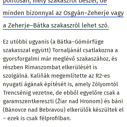
pontosan, mely szakaszról beszél, de
minden bizonnyal az Osgyán–Zeherje vagy
a Zeherje–Bátka szakaszról lehet szó.
Ez utóbbi ugyanis (a Bátka–Gömörfüge
szakasszal együtt) Tornaljánál csatlakozna a
gyorsforgalmi már meglévő szakaszához, és
részben Rimaszombat elkerülését is
szolgálná. Kaliňák megemlítette az R2-es
nyugati ágának építését is, amely Zólyomtól
Trencsénig vezetne, de ebből egyelőre csak a
garamszentkereszti (Žiar nad Hronom) és báni
(Bánovce nad Bebravou) elkerülők készültek el
– ezek is csak félprofilban.