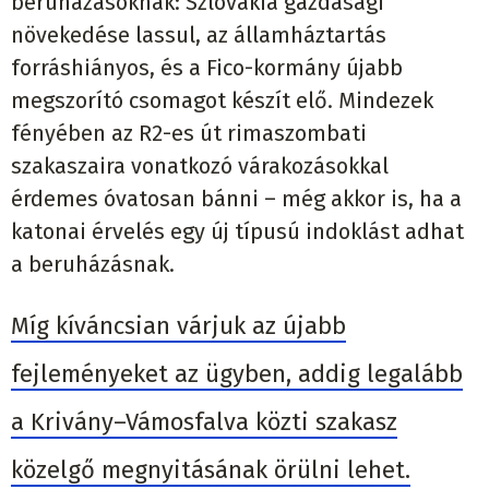
beruházásoknak: Szlovákia gazdasági
növekedése lassul, az államháztartás
forráshiányos, és a Fico-kormány újabb
megszorító csomagot készít elő. Mindezek
fényében az R2-es út rimaszombati
szakaszaira vonatkozó várakozásokkal
érdemes óvatosan bánni – még akkor is, ha a
katonai érvelés egy új típusú indoklást adhat
a beruházásnak.
Míg kíváncsian várjuk az újabb
fejleményeket az ügyben, addig legalább
a Krivány–Vámosfalva közti szakasz
közelgő megnyitásának örülni lehet.