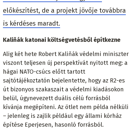
előkészítést, de a projekt jövője továbbra
is kérdéses maradt.
Kaliňák katonai költségvetésből építkezne
Alig két hete Robert Kaliňák védelmi miniszter
viszont teljesen új perspektívát nyitott meg: a
hágai NATO-csúcs előtt tartott
sajtótájékoztatón bejelentette, hogy az R2-es
út bizonyos szakaszait a védelmi kiadásokon
belül, úgynevezett duális célú forrásból
kívánja megépíteni. Az ötlet nem példa nélküli
– jelenleg is zajlik például egy állami kórház
építése Eperjesen, hasonló forrásból.