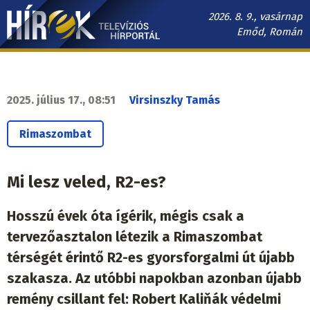
Ugrás
2026. 8. 9., vasárnap
a
Emőd, Román
tartalomra
Hírek.sk
fő
navigáció
2025. július 17., 08:51
Virsinszky Tamás
Rimaszombat
Mi lesz veled, R2-es?
Hosszú évek óta ígérik, mégis csak a
tervezőasztalon létezik a Rimaszombat
térségét érintő R2-es gyorsforgalmi út újabb
szakasza. Az utóbbi napokban azonban újabb
remény csillant fel: Robert Kaliňák védelmi