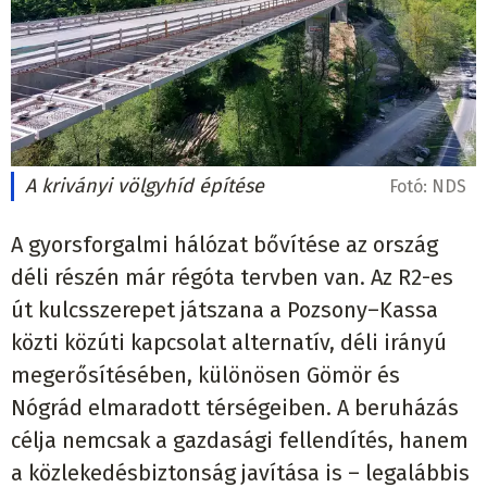
A kriványi völgyhíd építése
Fotó:
NDS
A gyorsforgalmi hálózat bővítése az ország
déli részén már régóta tervben van. Az R2-es
út kulcsszerepet játszana a Pozsony–Kassa
közti közúti kapcsolat alternatív, déli irányú
megerősítésében, különösen Gömör és
Nógrád elmaradott térségeiben. A beruházás
célja nemcsak a gazdasági fellendítés, hanem
a közlekedésbiztonság javítása is – legalábbis