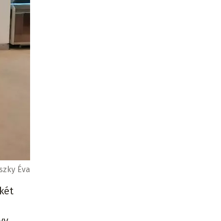
szky Éva
két
yv