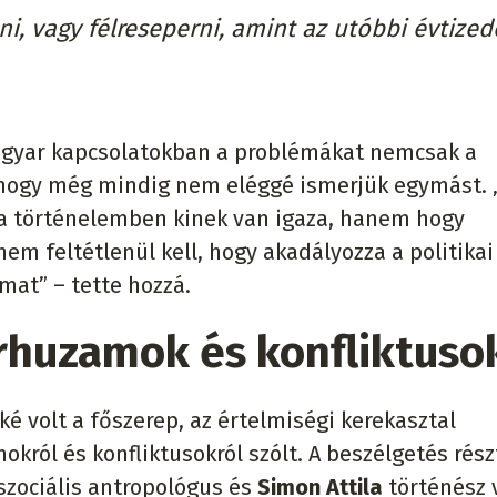
i, vagy félreseperni, amint az utóbbi évtize
magyar kapcsolatokban a problémákat nemcsak a
, hogy még mindig nem eléggé ismerjük egymást.
 a történelemben kinek van igaza, hanem hogy
em feltétlenül kell, hogy akadályozza a politikai
mat” – tette hozzá.
huzamok és konfliktuso
é volt a főszerep, az értelmiségi kerekasztal
ról és konfliktusokról szólt. A beszélgetés rész
szociális antropológus és
Simon Attila
történész v