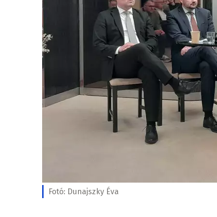
Fotó:
Dunajszky Éva