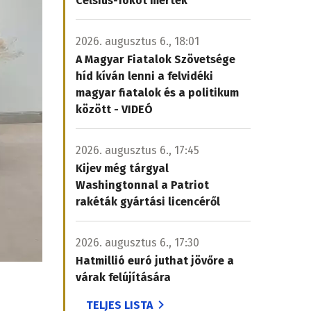
Celsius-fokot mértek
2026. augusztus 6., 18:01
A Magyar Fiatalok Szövetsége
híd kíván lenni a felvidéki
magyar fiatalok és a politikum
között - VIDEÓ
2026. augusztus 6., 17:45
Kijev még tárgyal
Washingtonnal a Patriot
rakéták gyártási licencéről
2026. augusztus 6., 17:30
Hatmillió euró juthat jövőre a
várak felújítására
TELJES LISTA