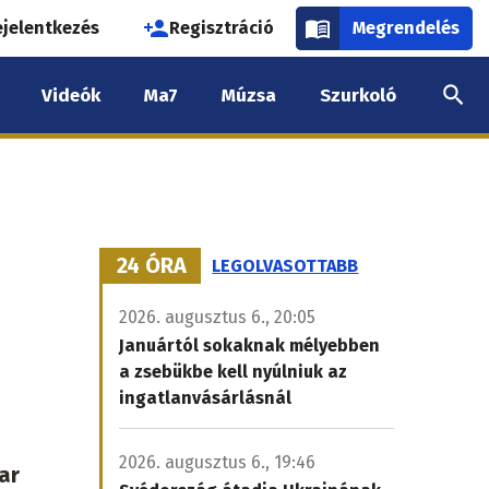
használói
ejelentkezés
Regisztráció
Megrendelés
k
Videók
Ma7
Múzsa
Szurkoló
nüje
24 ÓRA
LEGOLVASOTTABB
2026. augusztus 6., 20:05
Januártól sokaknak mélyebben
a zsebükbe kell nyúlniuk az
ingatlanvásárlásnál
2026. augusztus 6., 19:46
ar