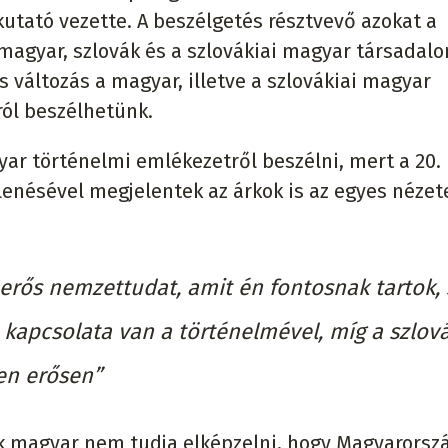
utató vezette. A beszélgetés résztvevő azokat a
 magyar, szlovák és a szlovákiai magyar társadal
 változás a magyar, illetve a szlovákiai magyar
ól beszélhetünk.
ar történelmi emlékezetről beszélni, mert a 20.
enésével megjelentek az árkok is az egyes nézet
rős nemzettudat, amit én fontosnak tartok, 
kapcsolata van a történelmével, míg a szlov
en erősen”
k magyar nem tudja elképzelni, hogy Magyarorsz