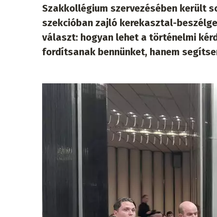
Szakkollégium szervezésében került so
szekcióban zajló kerekasztal-beszélge
választ: hogyan lehet a történelmi kér
fordítsanak bennünket, hanem segítsene