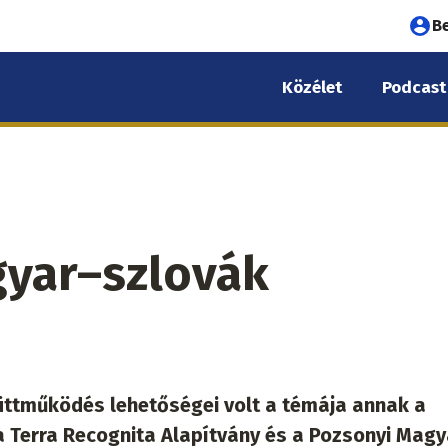
Fel
B
fió
Közélet
Podcast
me
gyar–szlovák
ttműködés lehetőségei volt a témája annak a
 Terra Recognita Alapítvány és a Pozsonyi Magy