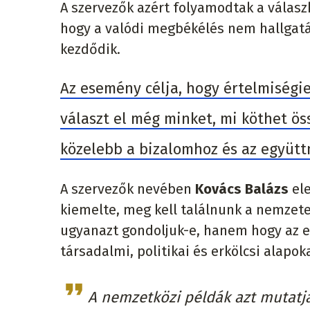
A szervezők azért folyamodtak a válas
hogy a valódi megbékélés nem hallgatá
kezdődik.
Az esemény célja, hogy értelmiségie
választ el még minket, mi köthet ö
közelebb a bizalomhoz és az együt
A szervezők nevében
Kovács Balázs
ele
kiemelte, meg kell találnunk a nemzete
ugyanazt gondoljuk-e, hanem hogy az el
társadalmi, politikai és erkölcsi alapo
A nemzetközi példák azt mutatjá