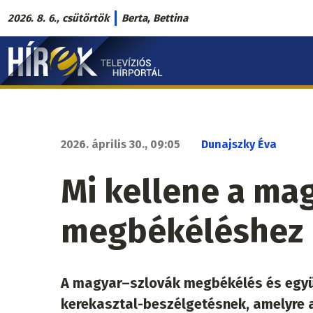
Ugrás
2026. 8. 6., csütörtök
Berta, Bettina
a
Hírek.sk
tartalomra
fő
navigáció
2026. április 30., 09:05
Dunajszky Éva
Mi kellene a ma
megbékéléshez
A magyar–szlovák megbékélés és együ
kerekasztal-beszélgetésnek, amelyre a