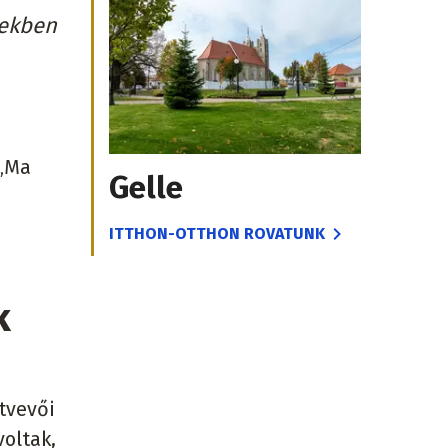
dekben
 „Ma
Gelle
ITTHON-OTTHON ROVATUNK
k
tvevői
oltak,