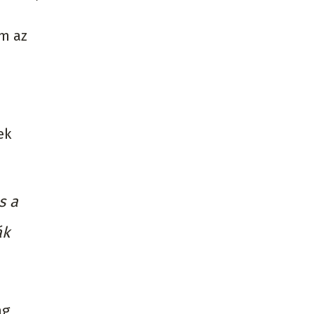
om az
ek
s a
ák
ág