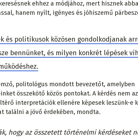
zkeresésnek ehhez a módjához, mert hisznek abba
ssal, hanem nyílt, igényes és jóhiszemű párbes
k és politikusok közösen gondolkodjanak arr
ssze bennünket, és milyen konkrét lépések vi
tműködéshez.
mző, politológus mondott bevezetőt, amelyben
inket összekötő közös pontokat. A kérdés nem az
térő interpretációk ellenére képesek leszünk-e 
kat találni a jövő érdekében, mondta.
k, hogy az összetett történelmi kérdéseket 