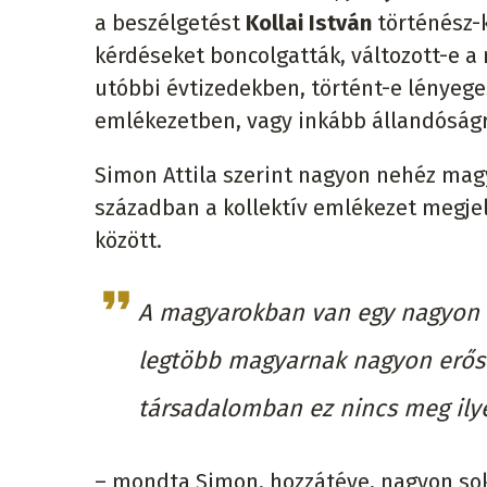
a beszélgetést
Kollai István
történész-k
kérdéseket boncolgatták, változott-e a
utóbbi évtizedekben, történt-e lényeges
emlékezetben, vagy inkább állandóságr
Simon Attila szerint nagyon nehéz magy
században a kollektív emlékezet megjel
között.
A magyarokban van egy nagyon e
legtöbb magyarnak nagyon erős 
társadalomban ez nincs meg ily
– mondta Simon, hozzátéve, nagyon so