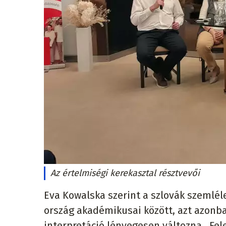
Az értelmiségi kerekasztal résztvevői
Eva Kowalska szerint a szlovák szemléle
ország akadémikusai között, azt azonba
interpretáció lényegesen változna. Fe