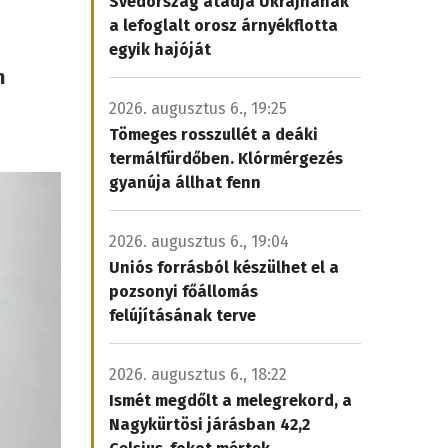
Svédország átadja Ukrajnának
a lefoglalt orosz árnyékflotta
egyik hajóját
n
2026. augusztus 6., 19:25
Tömeges rosszullét a deáki
termálfürdőben. Klórmérgezés
gyanúja állhat fenn
2026. augusztus 6., 19:04
Uniós forrásból készülhet el a
pozsonyi főállomás
felújításának terve
2026. augusztus 6., 18:22
Ismét megdőlt a melegrekord, a
Nagykürtösi járásban 42,2