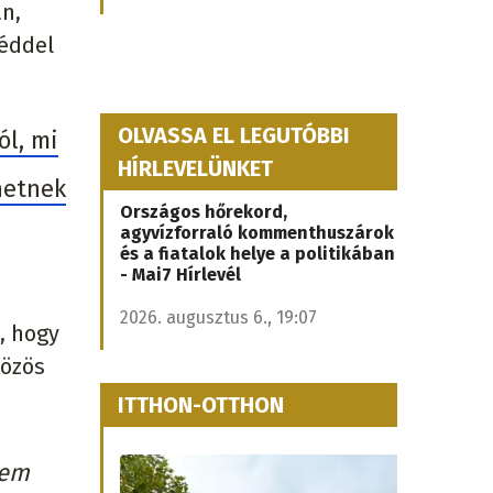
n,
zéddel
OLVASSA EL LEGUTÓBBI
ól, mi
HÍRLEVELÜNKET
hetnek
Országos hőrekord,
agyvízforraló kommenthuszárok
és a fiatalok helye a politikában
- Mai7 Hírlevél
2026. augusztus 6., 19:07
, hogy
közös
ITTHON-OTTHON
nem