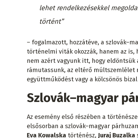
lehet rendelkezésekkel megoldan
történt”
– fogalmazott, hozzátéve, a szlovák–
történelmi viták okozzák, hanem az is
nem azért vagyunk itt, hogy eldöntsük
rámutassunk, az eltérő múltszemlélet n
együttműködést vagy a kölcsönös bizal
Szlovák
–
magyar pár
Az esemény első részében a történészek
elsősorban a szlovák–magyar párhuzamok
Eva Kowalska
történész,
Juraj Buzalka