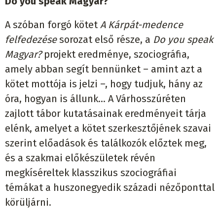
Do you speak Magyar?
A szóban forgó kötet
A Kárpát-medence
felfedezése
sorozat első része, a
Do you speak
Magyar?
projekt eredménye, szociográfia,
amely abban segít bennünket – amint azt a
kötet mottója is jelzi –, hogy tudjuk, hány az
óra, hogyan is állunk… A Várhosszúréten
zajlott tábor kutatásainak eredményeit tárja
elénk, amelyet a kötet szerkesztőjének szavai
szerint előadások és találkozók előztek meg,
és a szakmai előkészületek révén
megkíséreltek klasszikus szociográfiai
témákat a huszonegyedik századi nézőponttal
körüljárni.