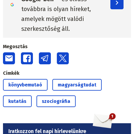
továbbra is olyan híreket,
amelyek mögött valódi
szerkesztőség áll.
Megosztás
Címkék
könyvbemutaó
magyarságtudat
kutatás
szociográfia
Iratkozzon fel napi hírlevelünkre