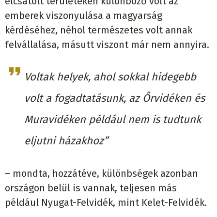
elcsatolt területeken különböző volt az
emberek viszonyulása a magyarság
kérdéséhez, néhol természetes volt annak
felvállalása, másutt viszont már nem annyira.
Voltak helyek, ahol sokkal hidegebb
volt a fogadtatásunk, az Őrvidéken és
Muravidéken például nem is tudtunk
eljutni házakhoz”
– mondta, hozzátéve, különbségek azonban
országon belül is vannak, teljesen más
például Nyugat-Felvidék, mint Kelet-Felvidék.