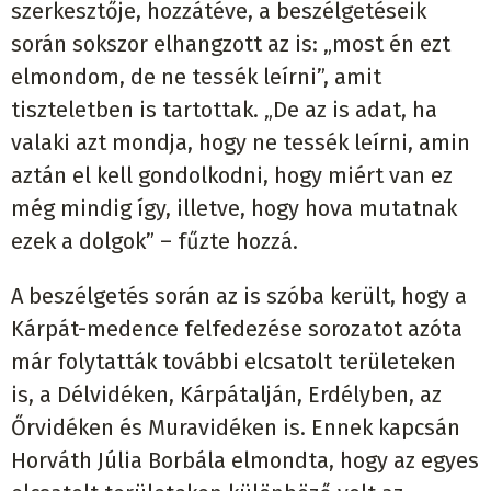
szerkesztője, hozzátéve, a beszélgetéseik
során sokszor elhangzott az is: „most én ezt
elmondom, de ne tessék leírni”, amit
tiszteletben is tartottak. „De az is adat, ha
valaki azt mondja, hogy ne tessék leírni, amin
aztán el kell gondolkodni, hogy miért van ez
még mindig így, illetve, hogy hova mutatnak
ezek a dolgok” – fűzte hozzá.
A beszélgetés során az is szóba került, hogy a
Kárpát-medence felfedezése sorozatot azóta
már folytatták további elcsatolt területeken
is, a Délvidéken, Kárpátalján, Erdélyben, az
Őrvidéken és Muravidéken is. Ennek kapcsán
Horváth Júlia Borbála elmondta, hogy az egyes