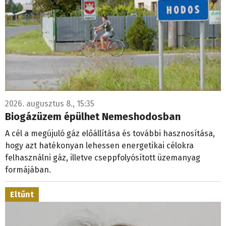
2026. augusztus 8., 15:35
Biogázüzem épülhet Nemeshodosban
A cél a megújuló gáz előállítása és további hasznosítása,
hogy azt hatékonyan lehessen energetikai célokra
felhasználni gáz, illetve cseppfolyósított üzemanyag
formájában.
Eltűnt