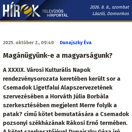
Ugrás
2026. 8. 8., szombat
a
László, Domonkos
tartalomra
Hírek.sk
fő
navigáció
2025. október 2., 09:40
Dunajszky Éva
Magánügyünk-e a magyarságunk?
A XXXIX. Városi Kulturális Napok
rendezvénysorozata keretében került sor a
Csemadok Ligetfalui Alapszervezetének
szervezésében a Horváth Júlia Borbála
szerkesztésében megjelent Merre folyik a
patak? című kötet bemutatására a Csemadok
pozsonyi székházának Rákosi Ernő termében.
A kötet szerkesztőjével Dunajszky Géza író,