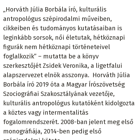
„Horváth Júlia Borbála író, kulturális
antropológus szépirodalmi műveiben,
cikkeiben és tudományos kutatásaiban is
leginkább sorsok, női életutak, hétköznapi
figurák nem hétköznapi történeteivel
foglalkozik” – mutatta be a könyv
szerkesztőjét Zsidek Veronika, a ligetfalui
alapszervezet elnök asszonya. Horváth Júlia
Borbála író 2019 óta a Magyar Írószövetség
Szociográfiai Szakosztályának vezetője,
kulturális antropológus kutatóként kidolgozta
a köztes vagy intermentalitás
fogalomrendszerét. 2008-ban jelent meg első
monográfiája, 2014-ben pedig első