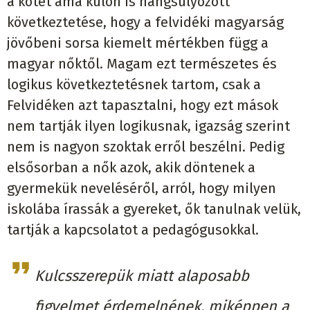
a kötet ama külön is hangsúlyozott
következtetése, hogy a felvidéki magyarság
jövőbeni sorsa kiemelt mértékben függ a
magyar nőktől. Magam ezt természetes és
logikus következtetésnek tartom, csak a
Felvidéken azt tapasztalni, hogy ezt mások
nem tartják ilyen logikusnak, igazság szerint
nem is nagyon szoktak erről beszélni. Pedig
elsősorban a nők azok, akik döntenek a
gyermekük neveléséről, arról, hogy milyen
iskolába írassák a gyereket, ők tanulnak velük,
tartják a kapcsolatot a pedagógusokkal.
Kulcsszerepük miatt alaposabb
figyelmet érdemelnének, miképpen a