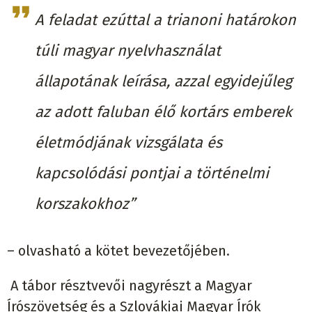
A feladat ezúttal a trianoni határokon
túli magyar nyelvhasználat
állapotának leírása, azzal egyidejűleg
az adott faluban élő kortárs emberek
életmódjának vizsgálata és
kapcsolódási pontjai a történelmi
korszakokhoz”
– olvasható a kötet bevezetőjében.
A tábor résztvevői nagyrészt a Magyar
Írószövetség és a Szlovákiai Magyar Írók