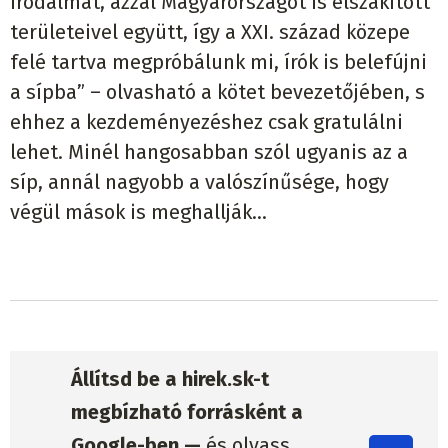
irodalmat, azzal Magyarországot is elszakított
területeivel együtt, így a XXI. század közepe
felé tartva megpróbálunk mi, írók is belefújni
a sípba” – olvasható a kötet bevezetőjében, s
ehhez a kezdeményezéshez csak gratulálni
lehet. Minél hangosabban szól ugyanis az a
síp, annál nagyobb a valószínűsége, hogy
végül mások is meghallják…
Állítsd be a hirek.sk-t
megbízható forrásként a
Google-ben —
és olvass