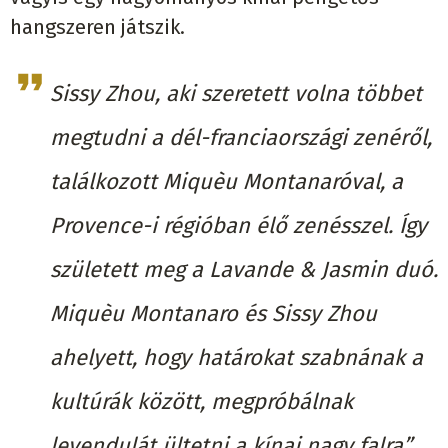
hangszeren játszik.
Sissy Zhou, aki szeretett volna többet
megtudni a dél-franciaországi zenéről,
találkozott Miquèu Montanaróval, a
Provence-i régióban élő zenésszel. Így
született meg a Lavande & Jasmin duó.
Miquèu Montanaro és Sissy Zhou
ahelyett, hogy határokat szabnának a
kultúrák között, megpróbálnak
levendulát ültetni a kínai nagy falra”