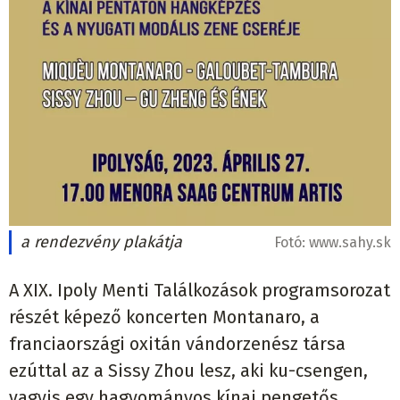
a rendezvény plakátja
Fotó:
www.sahy.sk
A XIX. Ipoly Menti Találkozások programsorozat
részét képező koncerten Montanaro, a
franciaországi oxitán vándorzenész társa
ezúttal az a Sissy Zhou lesz, aki ku-csengen,
vagyis egy hagyományos kínai pengetős