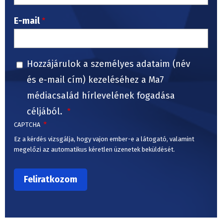
E-mail
Hozzájárulok a személyes adataim (név
és e-mail cím) kezeléséhez a Ma7
médiacsalád hírlevelének fogadása
céljából.
CAPTCHA
Ez a kérdés vizsgálja, hogy vajon ember-e a látogató, valamint
megelőzi az automatikus kéretlen üzenetek beküldését.