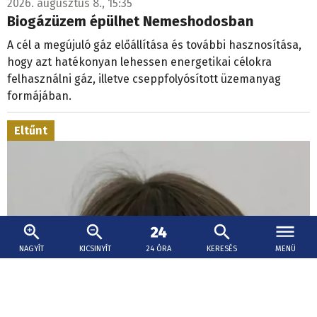
2026. augusztus 8., 15:35
Biogázüzem épülhet Nemeshodosban
A cél a megújuló gáz előállítása és további hasznosítása,
hogy azt hatékonyan lehessen energetikai célokra
felhasználni gáz, illetve cseppfolyósított üzemanyag
formájában.
Eltűnt
NAGYÍT
KICSINYÍT
24 ÓRA
KERESÉS
MENÜ