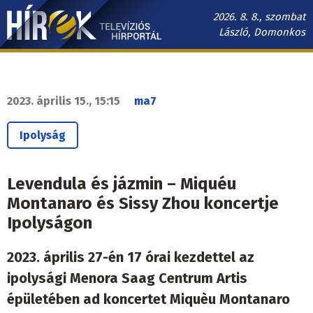
Ugrás
2026. 8. 8., szombat
a
László, Domonkos
tartalomra
Hírek.sk
fő
navigáció
2023. április 15., 15:15
ma7
Ipolyság
Levendula és jázmin – Miquéu
Montanaro és Sissy Zhou koncertje
Ipolyságon
2023. április 27-én 17 órai kezdettel az
ipolysági Menora Saag Centrum Artis
épületében ad koncertet Miquèu Montanaro