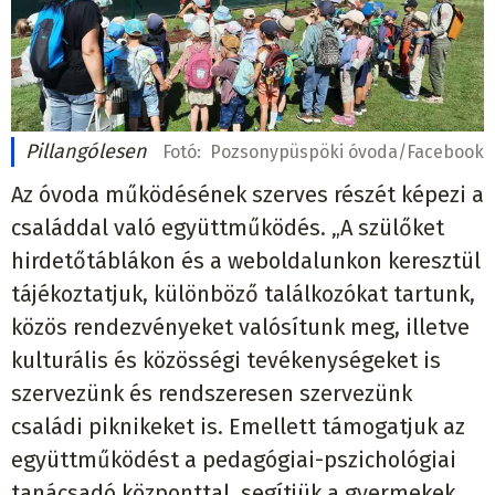
Pillangólesen
Fotó:
Pozsonypüspöki óvoda/Facebook
Az óvoda működésének szerves részét képezi a
családdal való együttműködés. „A szülőket
hirdetőtáblákon és a weboldalunkon keresztül
tájékoztatjuk, különböző találkozókat tartunk,
közös rendezvényeket valósítunk meg, illetve
kulturális és közösségi tevékenységeket is
szervezünk és rendszeresen szervezünk
családi piknikeket is. Emellett támogatjuk az
együttműködést a pedagógiai-pszichológiai
tanácsadó központtal, segítjük a gyermekek