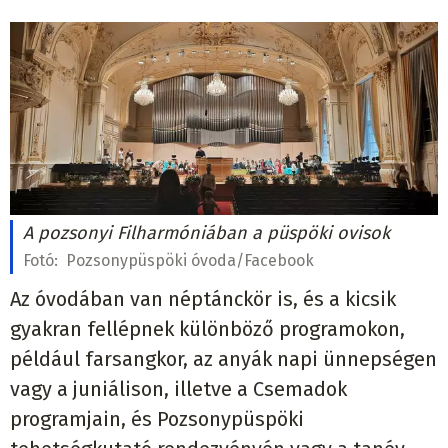
A pozsonyi Filharmóniában a püspöki ovisok
Fotó:
Pozsonypüspöki óvoda/Facebook
Az óvodában van néptánckör is, és a kicsik
gyakran fellépnek különböző programokon,
például farsangkor, az anyák napi ünnepségen
vagy a juniálison, illetve a Csemadok
programjain, és Pozsonypüspöki