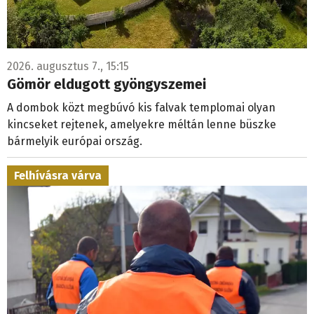
2026. augusztus 7., 15:15
Gömör eldugott gyöngyszemei
A dombok közt megbúvó kis falvak templomai olyan
kincseket rejtenek, amelyekre méltán lenne büszke
bármelyik európai ország.
Felhívásra várva