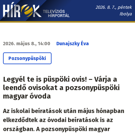
Ugrás
2026. 8. 7., péntek
a
Ibolya
tartalomra
Hírek.sk
fő
navigáció
2026. május 8., 14:00
Dunajszky Éva
Pozsonypüspöki
Legyél te is püspöki ovis! – Várja a
leendő ovisokat a pozsonypüspöki
magyar óvoda
Az iskolai beíratások után május hónapban
elkezdődtek az óvodai beíratások is az
országban. A pozsonypüspöki magyar