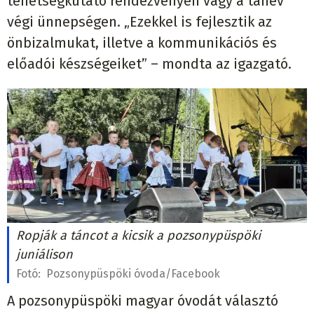
tehetségkutató rendezvényén vagy a tanév
végi ünnepségen. „Ezekkel is fejlesztik az
önbizalmukat, illetve a kommunikációs és
előadói készségeiket” – mondta az igazgató.
Ropják a táncot a kicsik a pozsonypüspöki
juniálison
Fotó:
Pozsonypüspöki óvoda/Facebook
A pozsonypüspöki magyar óvodát választó