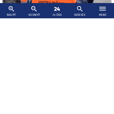
NAGYÍT
KICSINYÍT
24 ÓRA
KERESÉS
MENÜ
2026. augusztus 7., 14:56
Fülek támogatást kér a polgárőrség
újraindítására
Füleken már csaknem háromnegyed éve nem működik a
helyi polgári rendvédelmi szolgálat (MOPS). A város így
több év után ismét két pályázati felhívás közötti átmeneti
időszakba került, nem sikerült biztosítani a program
folytonosságát.
Szoptatás világhete