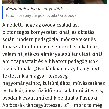
Készülnek a karácsonyi sütik
Fotó:
Pozsonypüspöki óvoda/Facebook
Amellett, hogy az óvoda családias,
biztonságos környezetet kínál, az oktatás
során modern pedagógiai módszereket és
tapasztalati tanulási elemeket is alkalmaz,
valamint játékos élményalapú tanulást kínál,
amit tapasztalt és elhivatott pedagógusok
biztosítanak. „Óvodánkban nagy hangsúlyt
fektetünk a magyar közösség
hagyományaihoz, kultúrájához, művészetéhez
és folklórjához fűződő kapcsolat erősítése is,
óvodánk együttműködik például a Püspöki
Aprócskák táncegyüttessel is” – mondta még