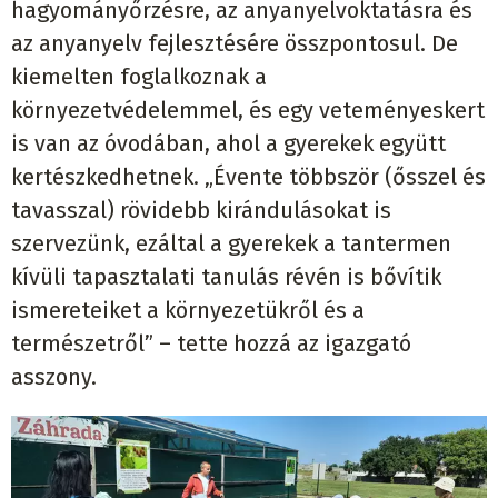
hagyományőrzésre, az anyanyelvoktatásra és
az anyanyelv fejlesztésére összpontosul. De
kiemelten foglalkoznak a
környezetvédelemmel, és egy veteményeskert
is van az óvodában, ahol a gyerekek együtt
kertészkedhetnek. „Évente többször (ősszel és
tavasszal) rövidebb kirándulásokat is
szervezünk, ezáltal a gyerekek a tantermen
kívüli tapasztalati tanulás révén is bővítik
ismereteiket a környezetükről és a
természetről” – tette hozzá az igazgató
asszony.