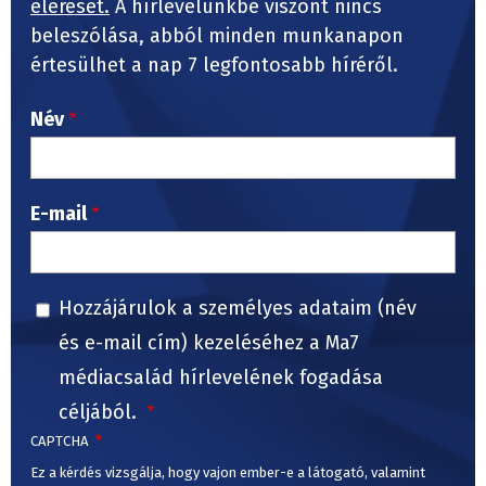
elérését.
A hírlevelünkbe viszont nincs
beleszólása, abból minden munkanapon
értesülhet a nap 7 legfontosabb híréről.
Név
E-mail
Hozzájárulok a személyes adataim (név
és e-mail cím) kezeléséhez a Ma7
médiacsalád hírlevelének fogadása
céljából.
CAPTCHA
Ez a kérdés vizsgálja, hogy vajon ember-e a látogató, valamint