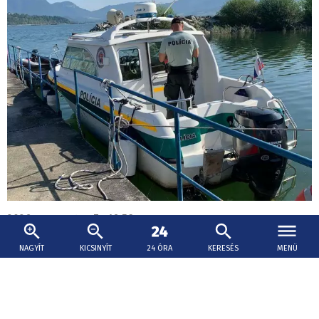
2026. augusztus 7., 16:58
Úszni ment a Dunába egy férfi Párkányban
NAGYÍT
KICSINYÍT
24 ÓRA
KERESÉS
MENÜ
csütörtökön, azóta keresik
A Felvidék Toszkánája