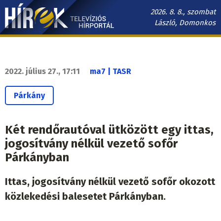
Ugrás
2026. 8. 8., szombat
a
László, Domonkos
tartalomra
Hírek.sk
fő
navigáció
2022. július 27., 17:11
ma7 | TASR
Párkány
Két rendőrautóval ütközött egy ittas,
jogosítvány nélkül vezető sofőr
Párkányban
Ittas, jogosítvány nélkül vezető sofőr okozott
közlekedési balesetet Párkányban.