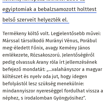
egyiptomiak a bebalzsamozott holttest
belső szerveit helyezték el.
Termékeny költő volt. Legjelentősebb művei:
Márssal társolkodó Murányi Vénus, Porábul
meg-éledett Főnix, avagy Kemény János
emlékezete, Rózsakoszorú. Jelentőségéről
pedig olvassuk Arany róla írt jellemzésének
befejező mondatát: „…valahányszor a magyar
költészet és nyelv oda jut, hogy idegen
befolyástól lesz szükség menekülnie:
mindannyiszor nyereséggel fordulhat vissza a
néphez, s irodalomban Gyöngyösihez”.