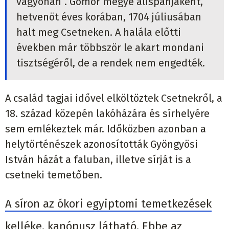
vagyonán”. Gömör megye alispánjaként,
hetvenöt éves korában, 1704 júliusában
halt meg Csetneken. A halála előtti
években már többször le akart mondani
tisztségéről, de a rendek nem engedték.
A család tagjai idővel elköltöztek Csetnekről, a
18. század közepén lakóházára és sírhelyére
sem emlékeztek már. Időközben azonban a
helytörténészek azonosították Gyöngyösi
István házát a faluban, illetve sírját is a
csetneki temetőben.
A síron az ókori egyiptomi temetkezések
kelléke, kanópusz látható. Ebbe az