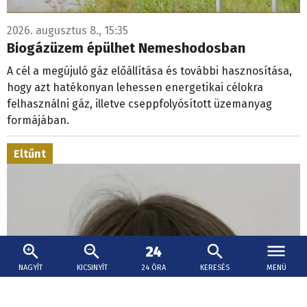
2026. augusztus 8., 15:35
Biogázüzem épülhet Nemeshodosban
A cél a megújuló gáz előállítása és további hasznosítása,
hogy azt hatékonyan lehessen energetikai célokra
felhasználni gáz, illetve cseppfolyósított üzemanyag
formájában.
Eltűnt
NAGYÍT
KICSINYÍT
24 ÓRA
KERESÉS
MENÜ