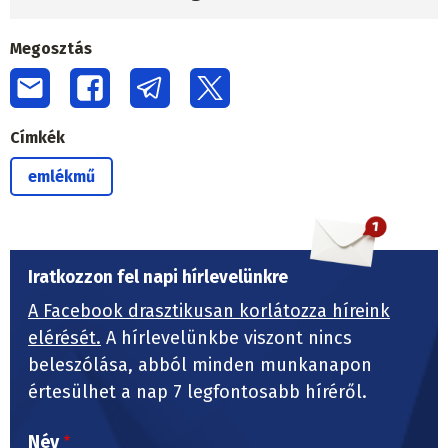
Megosztás
Címkék
emlékmű
Iratkozzon fel napi hírlevelünkre
A Facebook drasztikusan korlátozza híreink
elérését.
A hírlevelünkbe viszont nincs
beleszólása, abból minden munkanapon
értesülhet a nap 7 legfontosabb híréről.
Név