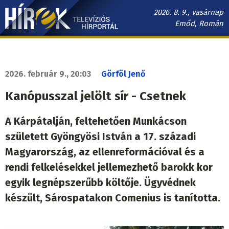
Ugrás
2026. 8. 9., vasárnap
a
Emőd, Román
tartalomra
Hírek.sk
fő
navigáció
2026. február 9., 20:03
Görföl Jenő
Kanópusszal jelölt sír - Csetnek
A Kárpátalján, feltehetően Munkácson
született Gyöngyösi István a 17. századi
Magyarország, az ellenreformációval és a
rendi felkelésekkel jellemezhető barokk kor
egyik legnépszerűbb költője. Ügyvédnek
készült, Sárospatakon Comenius is tanította.