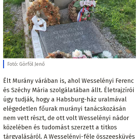
Fotó:
Görföl Jenő
Élt Murány várában is, ahol Wesselényi Ferenc
és Széchy Mária szolgálatában állt. Életrajzírói
úgy tudják, hogy a Habsburg-ház uralmával
elégedetlen főurak murányi tanácskozásán
nem vett részt, de ott volt Wesselényi nádor
közelében és tudomást szerzett a titkos
tárgyalásáról. A Wesselényi-féle összeesküvés