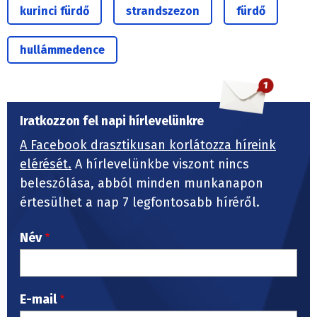
kurinci fürdő
strandszezon
fürdő
hullámmedence
Iratkozzon fel napi hírlevelünkre
A Facebook drasztikusan korlátozza híreink
elérését.
A hírlevelünkbe viszont nincs
beleszólása, abból minden munkanapon
értesülhet a nap 7 legfontosabb híréről.
Név
E-mail