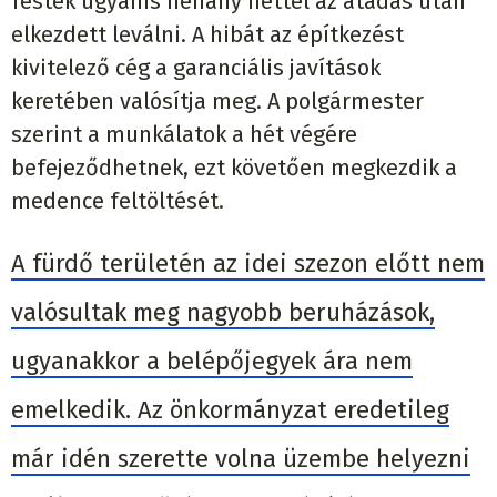
festék ugyanis néhány héttel az átadás után
elkezdett leválni. A hibát az építkezést
kivitelező cég a garanciális javítások
keretében valósítja meg. A polgármester
szerint a munkálatok a hét végére
befejeződhetnek, ezt követően megkezdik a
medence feltöltését.
A fürdő területén az idei szezon előtt nem
valósultak meg nagyobb beruházások,
ugyanakkor a belépőjegyek ára nem
emelkedik. Az önkormányzat eredetileg
már idén szerette volna üzembe helyezni