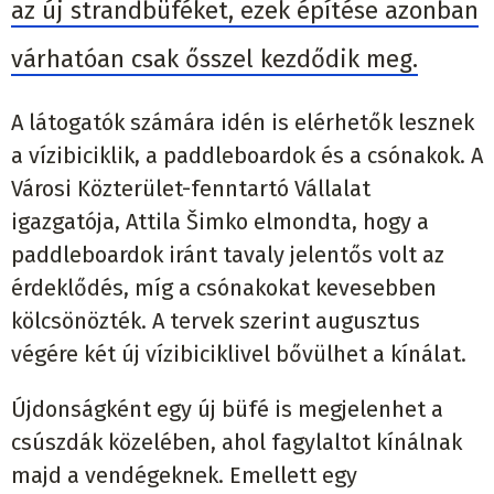
az új strandbüféket, ezek építése azonban
várhatóan csak ősszel kezdődik meg.
A látogatók számára idén is elérhetők lesznek
a vízibiciklik, a paddleboardok és a csónakok. A
Városi Közterület-fenntartó Vállalat
igazgatója, Attila Šimko elmondta, hogy a
paddleboardok iránt tavaly jelentős volt az
érdeklődés, míg a csónakokat kevesebben
kölcsönözték. A tervek szerint augusztus
végére két új vízibiciklivel bővülhet a kínálat.
Újdonságként egy új büfé is megjelenhet a
csúszdák közelében, ahol fagylaltot kínálnak
majd a vendégeknek. Emellett egy