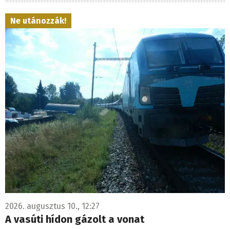
Ne utánozzák!
2026. augusztus 10., 12:27
A vasúti hídon gázolt a vonat