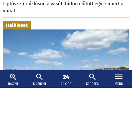
Liptószentmiklóson a vasúti hídon elütött egy embert a
vonat.
Haláleset
NAGYÍT
KICSINYÍT
24 ÓRA
KERESÉS
MENÜ
2026. augusztus 10., 10:31