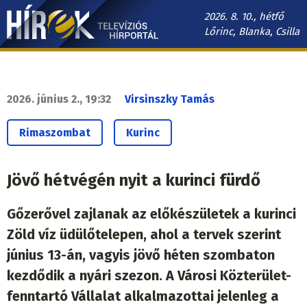
Ugrás
2026. 8. 10., hétfő
a
Lőrinc, Blanka, Csilla
tartalomra
Hírek.sk
fő
navigáció
2026. június 2., 19:32
Virsinszky Tamás
Rimaszombat
Kurinc
Jövő hétvégén nyit a kurinci fürdő
Gőzerővel zajlanak az előkészületek a kurinci
Zöld víz üdülőtelepen, ahol a tervek szerint
június 13-án, vagyis jövő héten szombaton
kezdődik a nyári szezon. A Városi Közterület-
fenntartó Vállalat alkalmazottai jelenleg a