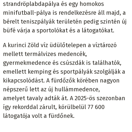
strandröplabdapálya és egy homokos
minifutball-pálya is rendelkezésre áll majd, a
bérelt teniszpályák területén pedig szintén új
büfé várja a sportolókat és a látogatókat.
A kurinci Zöld víz üdülőtelepen a víztározó
mellett termálvizes medencék,
gyermekmedence és csúszdák is találhatók,
emellett kemping és sportpályák szolgálják a
kikapcsolódást. A fürdőzők körében nagyon
népszerű lett az új hullámmedence,
amelyet tavaly adták át. A 2025-ös szezonban
így rekorddal zárult, körülbelül 77 600
látogatója volt a fürdőnek.