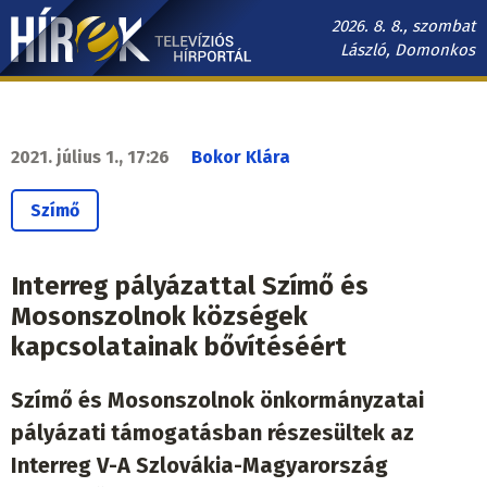
Ugrás
2026. 8. 8., szombat
a
László, Domonkos
tartalomra
Hírek.sk
fő
navigáció
2021. július 1., 17:26
Bokor Klára
Szímő
Interreg pályázattal Szímő és
Mosonszolnok községek
kapcsolatainak bővítéséért
Szímő és Mosonszolnok önkormányzatai
pályázati támogatásban részesültek az
Interreg V-A Szlovákia-Magyarország