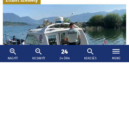
Eltűnt személy
NAGYÍT
KICSINYÍT
24 ÓRA
KERESÉS
MENÜ
2026. augusztus 7., 16:58
Úszni ment a Dunába egy férfi Párkányban
csütörtökön, azóta keresik