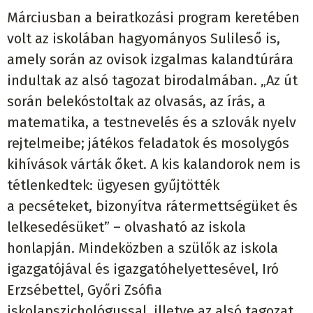
Márciusban a beiratkozási program keretében
volt az iskolában hagyományos Sulileső is,
amely során az ovisok izgalmas kalandtúrára
indultak az alsó tagozat birodalmában. „Az út
során belekóstoltak az olvasás, az írás, a
matematika, a testnevelés és a szlovák nyelv
rejtelmeibe; játékos feladatok és mosolygós
kihívások várták őket. A kis kalandorok nem is
tétlenkedtek: ügyesen gyűjtötték
a pecséteket, bizonyítva rátermettségüket és
lelkesedésüket” – olvasható az iskola
honlapján. Mindeközben a szülők az iskola
igazgatójával és igazgatóhelyettesével, Iró
Erzsébettel, Győri Zsófia
iskolapszichológussal, illetve az alsó tagozat