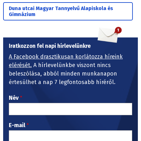
Duna utcai Magyar Tannyelvű Alapiskola és
Gimnázium
Iratkozzon fel napi hírlevelünkre
A Facebook drasztikusan korlátozza híreink
elérését.
A hírlevelünkbe viszont nincs
beleszólása, abból minden munkanapon
értesülhet a nap 7 legfontosabb híréről.
Név
E-mail