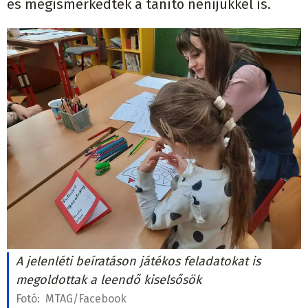
és megismerkedtek a tanító nénijükkel is.
A jelenléti beíratáson játékos feladatokat is
megoldottak a leendő kiselsősök
Fotó:
MTAG/Facebook