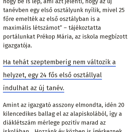
hogy be is lép, ami azt jelenti, hogy az új
tanévben egy első osztályunk nyílik, mivel 25
főre emelték az első osztályban is a
maximális létszámot” – tájékoztatta
portálunkat Prékop Mária, az iskola megbízott
igazgatója.
Ha tehát szeptemberig nem változik a
helyzet, egy 24 fős első osztállyal
indulhat az új tanév.
Amint az igazgató asszony elmondta, idén 20
kilencedikes ballag el az alapiskolából, így a
diáklétszám mérlege pozitív marad az
iskolában. „Hozzánk év közben is ígérkeznek