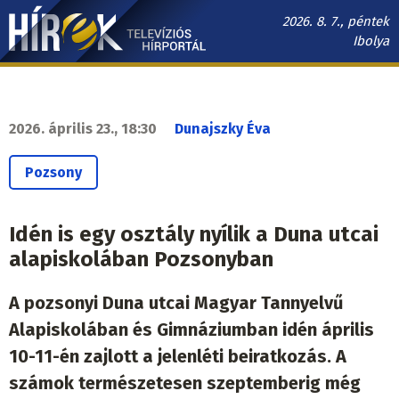
Ugrás
2026. 8. 7., péntek
a
Ibolya
tartalomra
Hírek.sk
fő
navigáció
2026. április 23., 18:30
Dunajszky Éva
Pozsony
Idén is egy osztály nyílik a Duna utcai
alapiskolában Pozsonyban
A pozsonyi Duna utcai Magyar Tannyelvű
Alapiskolában és Gimnáziumban idén április
10-11-én zajlott a jelenléti beiratkozás. A
számok természetesen szeptemberig még