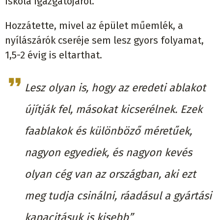
iskola igazgatójáról.
Hozzátette, mivel az épület műemlék, a
nyílászárók cseréje sem lesz gyors folyamat,
1,5-2 évig is eltarthat.
Lesz olyan is, hogy az eredeti ablakot
újítják fel, másokat kicserélnek. Ezek
faablakok és különböző méretűek,
nagyon egyediek, és nagyon kevés
olyan cég van az országban, aki ezt
meg tudja csinálni, ráadásul a gyártási
kapacitásuk is kisebb”