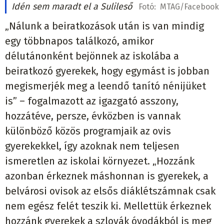
Idén sem maradt el a Sulileső
Fotó:
MTAG/Facebook
„Nálunk a beiratkozások után is van mindig
egy többnapos találkozó, amikor
délutánonként bejönnek az iskolába a
beiratkozó gyerekek, hogy egymást is jobban
megismerjék meg a leendő tanító nénijüket
is” – fogalmazott az igazgató asszony,
hozzátéve, persze, évközben is vannak
különböző közös programjaik az ovis
gyerekekkel, így azoknak nem teljesen
ismeretlen az iskolai környezet. „Hozzánk
azonban érkeznek máshonnan is gyerekek, a
belvárosi ovisok az elsős diáklétszámnak csak
nem egész felét teszik ki. Mellettük érkeznek
hozzánk gyerekek a szlovák óvodákból is meg