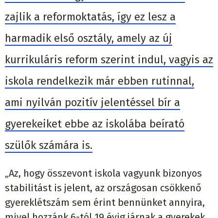
zajlik a reformoktatás, így ez lesz a
harmadik első osztály, amely az új
kurrikuláris reform szerint indul, vagyis az
iskola rendelkezik már ebben rutinnal,
ami nyilván pozitív jelentéssel bír a
gyerekeiket ebbe az iskolába beírató
szülők számára is.
„Az, hogy összevont iskola vagyunk bizonyos
stabilitást is jelent, az országosan csökkenő
gyereklétszám sem érint bennünket annyira,
mivel hozzánk 6-tól 19 évig járnak a gyerekek,