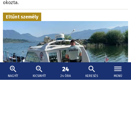
okozta.
Eltűnt személy
NAGYÍT
KICSINYÍT
24 ÓRA
KERESÉS
MENÜ
2026. augusztus 7., 16:58
Úszni ment a Dunába egy férfi Párkányban