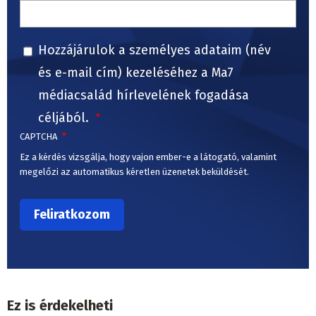
Hozzájárulok a személyes adataim (név
és e-mail cím) kezeléséhez a Ma7
médiacsalád hírlevelének fogadása
céljából.
CAPTCHA
Ez a kérdés vizsgálja, hogy vajon ember-e a látogató, valamint
megelőzi az automatikus kéretlen üzenetek beküldését.
Ez is érdekelheti