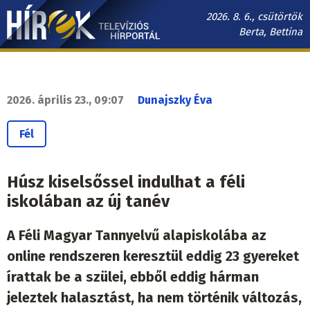
Ugrás
2026. 8. 6., csütörtök
a
Berta, Bettina
tartalomra
Hírek.sk
fő
navigáció
2026. április 23., 09:07
Dunajszky Éva
Fél
Húsz kiselsőssel indulhat a féli
iskolában az új tanév
A Féli Magyar Tannyelvű alapiskolába az
online rendszeren keresztül eddig 23 gyereket
írattak be a szülei, ebből eddig hárman
jeleztek halasztást, ha nem történik változás,