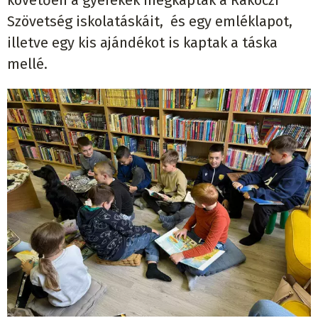
követően a gyerekek megkapták a Rákóczi
Szövetség iskolatáskáit, és egy emléklapot,
illetve egy kis ajándékot is kaptak a táska
mellé.