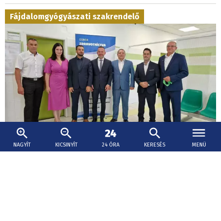
Fájdalomgyógyászati szakrendelő
NAGYÍT
KICSINYÍT
24 ÓRA
KERESÉS
MENÜ
2026. augusztus 6., 16:16
Fájdalom gyötri? Irány Vágsellye
Új fájdalomgyógyászati szakrendelő nyílt Vágsellyén.
Komárom