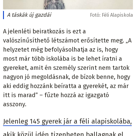
A táskák új gazdái
Fotó:
Féli Alapiskola
A jelenléti beiratkozás is ezt a
valószínűsíthető létszámot erősítette meg. „A
helyzetet még befolyásolhatja az is, hogy
most már több iskolába is be lehet íratni a
gyereket, amit én személy szerint nem tartok
nagyon jó megoldásnak, de bízok benne, hogy
aki eddig hozzánk beíratta a gyerekét, az már
itt is marad” – fűzte hozzá az igazgató
asszony.
Jelenleg 145 gyerek jár a féli alapiskolába,
akik közül idén tizenheten ballagnak el,