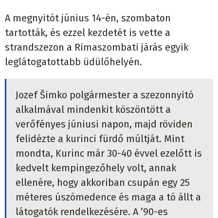
A megnyitót június 14-én, szombaton
tartották, és ezzel kezdetét is vette a
strandszezon a Rimaszombati járás egyik
leglátogatottabb üdülőhelyén.
Jozef Šimko polgármester a szezonnyitó
alkalmával mindenkit köszöntött a
verőfényes júniusi napon, majd röviden
felidézte a kurinci fürdő múltját. Mint
mondta, Kurinc már 30-40 évvel ezelőtt is
kedvelt kempingezőhely volt, annak
ellenére, hogy akkoriban csupán egy 25
méteres úszómedence és maga a tó állt a
látogatók rendelkezésére. A ’90-es