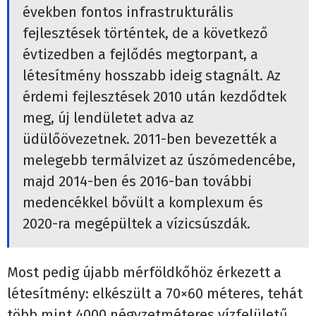
években fontos infrastrukturális
fejlesztések történtek, de a következő
évtizedben a fejlődés megtorpant, a
létesítmény hosszabb ideig stagnált. Az
érdemi fejlesztések 2010 után kezdődtek
meg, új lendületet adva az
üdülőövezetnek. 2011-ben bevezették a
melegebb termálvizet az úszómedencébe,
majd 2014-ben és 2016-ban további
medencékkel bővült a komplexum és
2020-ra megépültek a vízicsúszdák.
Most pedig újabb mérföldkőhöz érkezett a
létesítmény: elkészült a 70×60 méteres, tehát
több mint 4000 négyzetméteres vízfelületű