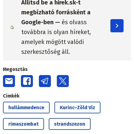
Állítsd be a hirek.sk-t
megbízható forrásként a
Google-ben —
és olvass
továbbra is olyan híreket,
amelyek mögött valódi
szerkesztőség áll.
Megosztás
Címkék
hullámmedence
Kurinc–Zöld Víz
rimaszombat
strandszezon