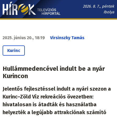
Ugrás
2026. 8. 7., péntek
a
Ibolya
tartalomra
Hírek.sk
fő
navigáció
2025. június 20., 18:19
Virsinszky Tamás
Kurinc
Hullámmedencével indult be a nyár
Kurincon
Jelentős fejlesztéssel indult a nyári szezon a
Kurinc–Zöld Víz rekreációs övezetben:
hivatalosan is átadták és használatba
helyezték a legújabb attrakciónak számító