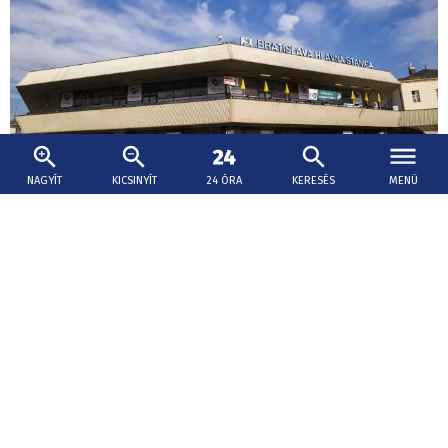
NAGYÍT
KICSINYÍT
24 ÓRA
KERESÉS
MENÜ
2026. augusztus 6., 19:04
Uniós forrásból készülhet el a pozsonyi
főállomás felújításának terve
A vasút így támogatást kap a főállomás új arculatának
további tervezésére.
Baleset