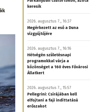
Párkányban csütörtökön, azóta
keresik
ták
2026. augusztus 7., 16:37
Megérkezett az eső a Duna
vízgyűjtőjére
2026. augusztus 7., 16:16
Hétvégén születésnapi
programokkal várja a
közönséget a 160 éves Fővárosi
Állatkert
2026. augusztus 7., 15:57
Pellegrini: Csírájában kell
elfojtani a faji indíttatású
erőszakot