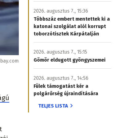
2026. augusztus 7., 15:36
Többszáz embert mentettek ki a
katonai szolgálat alól korrupt
toborzótisztek Kárpátalján
2026. augusztus 7., 15:15
Gömör eldugott gyöngyszemei
abay.com
2026. augusztus 7., 14:56
Fülek támogatást kér a
polgárőrség újraindítására
ágú
TELJES LISTA
t