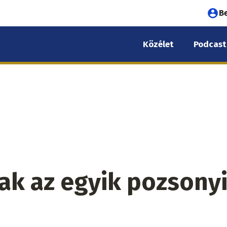
Fel
B
fió
Közélet
Podcast
me
tak az egyik pozsony