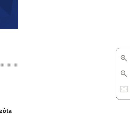
azóta