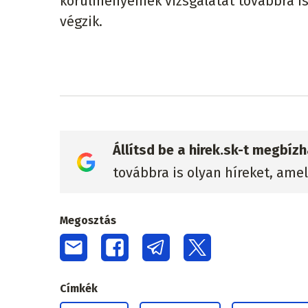
körülményeinek vizsgálatát továbbra is
végzik.
Állítsd be a hirek.sk-t megbí
továbbra is olyan híreket, ame
Megosztás
Címkék