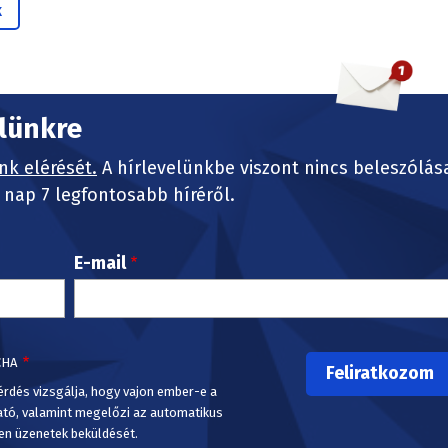
k
elünkre
nk elérését.
A hírlevelünkbe viszont nincs beleszólás
nap 7 legfontosabb híréről.
E-mail
CHA
érdés vizsgálja, hogy vajon ember-e a
ató, valamint megelőzi az automatikus
en üzenetek beküldését.