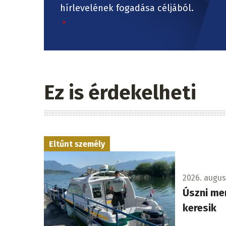
hírlevelének fogadása céljából.
Ez is érdekelheti
Eltűnt személy
2026. augusz
Úszni me
keresik