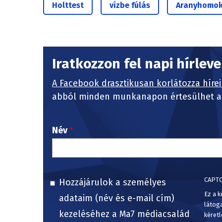
Holttest
vízbe fúlás
Aranyhomo
Iratkozzon fel napi hírlev
A Facebook drasztikusan korlátozza hírei
abból minden munkanapon értesülhet a 
Név
CAPT
Hozzájárulok a személyes
Ez a k
adataim (név és e-mail cím)
látog
kezeléséhez a Ma7 médiacsalád
kéretl