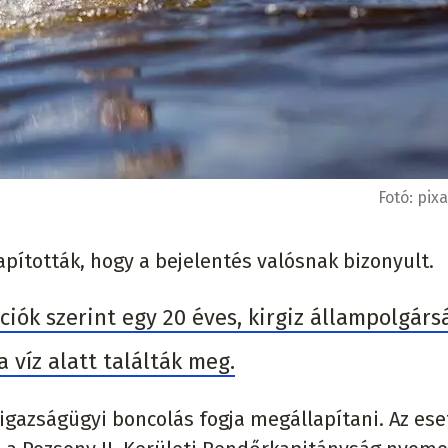
Fotó:
pix
pították, hogy a bejelentés valósnak bizonyult.
ciók szerint egy 20 éves, kirgiz állampolgárs
a víz alatt találták meg.
 igazságügyi boncolás fogja megállapítani. Az ese