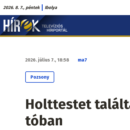
Ugrás
2026. 8. 7., péntek
Ibolya
a
Hírek.sk
tartalomra
fő
navigáció
2026. július 7., 18:58
ma7
Pozsony
Holttestet talál
tóban