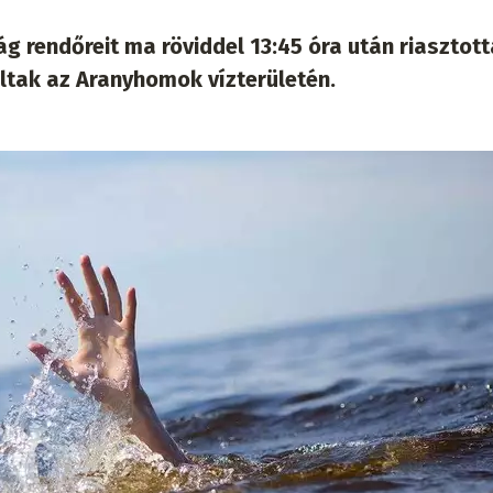
ág rendőreit ma röviddel 13:45 óra után riasztot
láltak az Aranyhomok vízterületén.