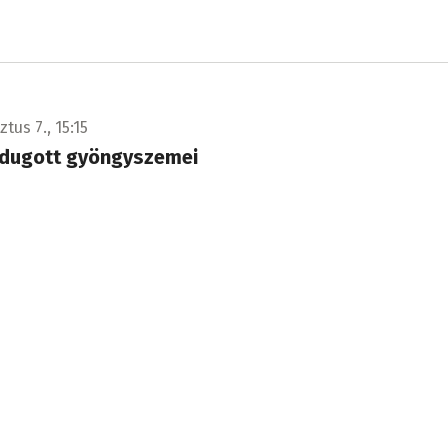
tus 7., 15:15
dugott gyöngyszemei
zt megbúvó kis falvak templomai olyan kincseket rejtenek,
méltán lenne büszke bármelyik európai ország.
tus 7., 14:56
mogatást kér a polgárőrség újraindítására
r csaknem háromnegyed éve nem működik a helyi polgári
 szolgálat (MOPS). A város így több év után ismét két pályáz