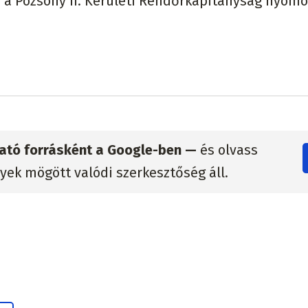
 a Pozsony II. Kerületi Rendőrkapitányság nyomo
zható forrásként a Google-ben —
és olvass
lyek mögött valódi szerkesztőség áll.