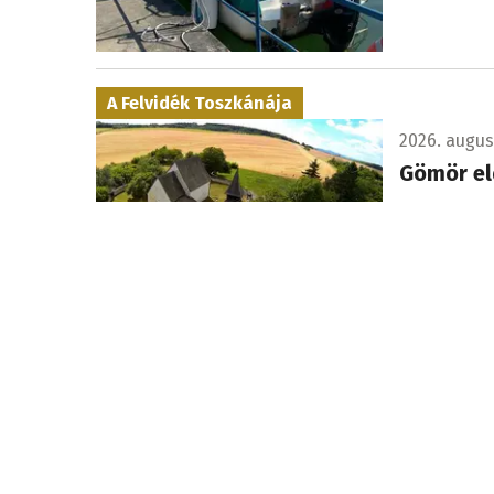
A Felvidék Toszkánája
2026. augusz
Gömör el
A dombok kö
amelyekre 
Felhívásra várva
2026. augusz
Fülek tá
Füleken má
rendvédelmi