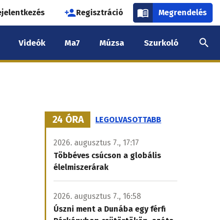
használói
ejelentkezés
Regisztráció
Megrendelés
k
Videók
Ma7
Múzsa
Szurkoló
nüje
24 ÓRA
LEGOLVASOTTABB
2026. augusztus 7., 17:17
Többéves csúcson a globális
i
élelmiszerárak
2026. augusztus 7., 16:58
Úszni ment a Dunába egy férfi