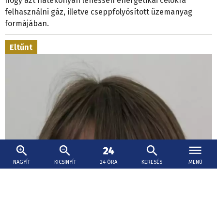
hogy azt hatékonyan lehessen energetikai célokra
felhasználni gáz, illetve cseppfolyósított üzemanyag
formájában.
Eltűnt
NAGYÍT
KICSINYÍT
24 ÓRA
KERESÉS
MENÜ