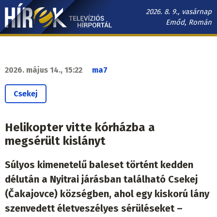
Ugrás
2026. 8. 9., vasárnap
a
Emőd, Román
tartalomra
Hírek.sk
fő
navigáció
2026. május 14., 15:22
ma7
Csekej
Helikopter vitte kórházba a
megsérült kislányt
Súlyos kimenetelű baleset történt kedden
délután a Nyitrai járásban található Csekej
(Čakajovce) községben, ahol egy kiskorú lány
szenvedett életveszélyes sérüléseket –