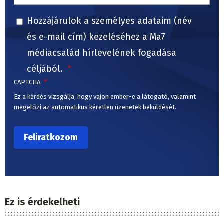
Hozzájárulok a személyes adataim (név
és e-mail cím) kezeléséhez a Ma7
médiacsalád hírlevelének fogadása
céljából.
CAPTCHA
Ez a kérdés vizsgálja, hogy vajon ember-e a látogató, valamint
megelőzi az automatikus kéretlen üzenetek beküldését.
Ez is érdekelheti