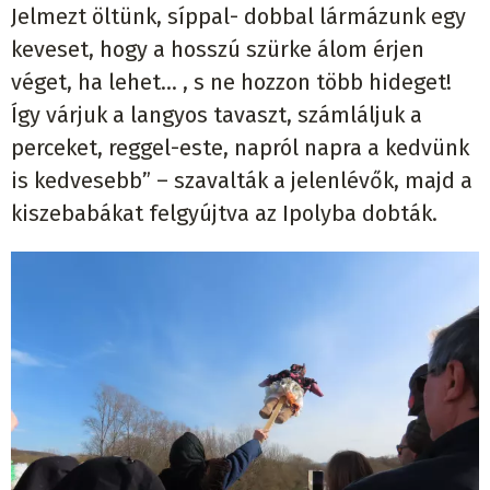
Jelmezt öltünk, síppal- dobbal lármázunk egy
keveset, hogy a hosszú szürke álom érjen
véget, ha lehet… , s ne hozzon több hideget!
Így várjuk a langyos tavaszt, számláljuk a
perceket, reggel-este, napról napra a kedvünk
is kedvesebb” – szavalták a jelenlévők, majd a
kiszebabákat felgyújtva az Ipolyba dobták.