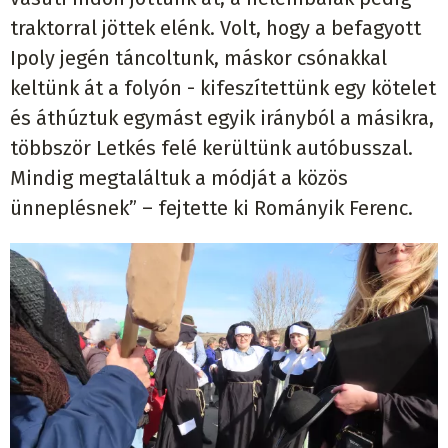
traktorral jöttek elénk. Volt, hogy a befagyott
Ipoly jegén táncoltunk, máskor csónakkal
keltünk át a folyón - kifeszítettünk egy kötelet
és áthúztuk egymást egyik irányból a másikra,
többször Letkés felé kerültünk autóbusszal.
Mindig megtaláltuk a módját a közös
ünneplésnek” – fejtette ki Rományik Ferenc.