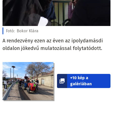
Fotó:
Bokor Klára
A rendezvény ezen az éven az ipolydamásdi
oldalon jókedvű mulatozással folytatódott.
+10 kép a
galériában