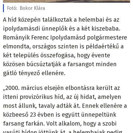
Fotó:
Bokor Klára
A híd közepén találkoztak a helembai és az
ipolydamásdi ünneplők és a két kiszebaba.
Rományik Ferenc Ipolydamásd polgármestere
elmondta, országos szinten is példaértékű a
két település összefogása, hogy évente
közösen búcsúztatják a farsangot minden
gátló tényező ellenére.
„2000. március elsején elbontásra került az
itteni provizórikus híd, az új hidat, amelyen
most állunk, tavaly adták át. Ennek ellenére a
közbeeső 23 évben is együtt ünnepeltünk
farsang farkán. Volt alkalom, hogy a szobi
vasúti hídon jöttünk át, a helembaiak pedig