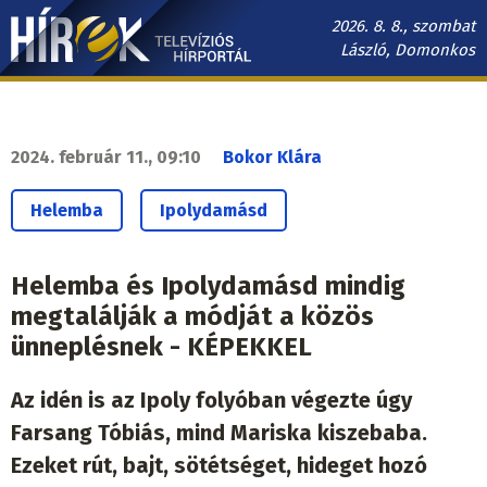
Ugrás
2026. 8. 8., szombat
a
László, Domonkos
tartalomra
Hírek.sk
fő
navigáció
2024. február 11., 09:10
Bokor Klára
Helemba
Ipolydamásd
Helemba és Ipolydamásd mindig
megtalálják a módját a közös
ünneplésnek - KÉPEKKEL
Az idén is az Ipoly folyóban végezte úgy
Farsang Tóbiás, mind Mariska kiszebaba.
Ezeket rút, bajt, sötétséget, hideget hozó