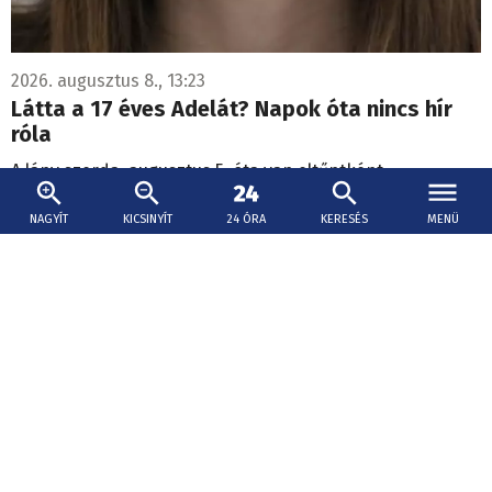
2026. augusztus 8., 13:23
Látta a 17 éves Adelát? Napok óta nincs hír
róla
A lány szerda, augusztus 5. óta van eltűntként
nyilvántartva.
NAGYÍT
KICSINYÍT
24 ÓRA
KERESÉS
MENÜ
Elindul