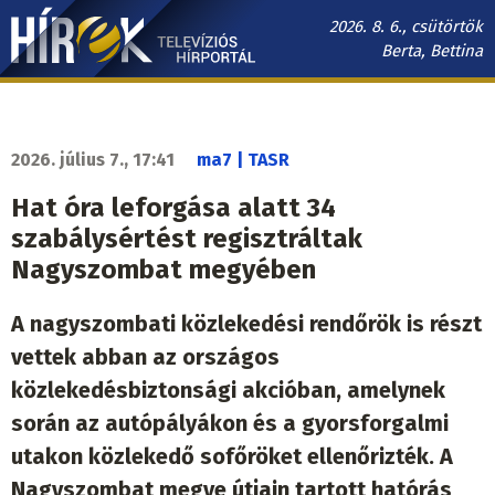
Ugrás
2026. 8. 6., csütörtök
a
Berta, Bettina
tartalomra
Hírek.sk
fő
navigáció
2026. július 7., 17:41
ma7 | TASR
Hat óra leforgása alatt 34
szabálysértést regisztráltak
Nagyszombat megyében
A nagyszombati közlekedési rendőrök is részt
vettek abban az országos
közlekedésbiztonsági akcióban, amelynek
során az autópályákon és a gyorsforgalmi
utakon közlekedő sofőröket ellenőrizték. A
Nagyszombat megye útjain tartott hatórás