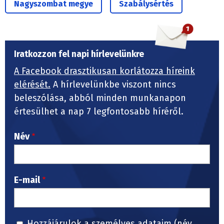
Nagyszombat megye
Szabálysértés
Iratkozzon fel napi hírlevelünkre
A Facebook drasztikusan korlátozza híreink
elérését.
A hírlevelünkbe viszont nincs
beleszólása, abból minden munkanapon
értesülhet a nap 7 legfontosabb híréről.
Név
E-mail
Hozzájárulok a személyes adataim (név