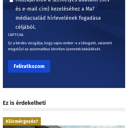
és e-mail cím) kezeléséhez a Ma7
médiacsalád hírlevelének fogadása
céljából.
CAPTCHA
Ez a kérdés vizsgálja, hogy vajon ember-e a látogató, valamint
megelőzi az automatikus kéretlen üzenetek beküldését.
Ez is érdekelheti
Klórmérgezés?