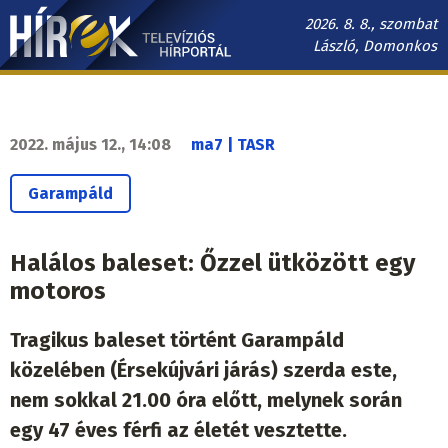
Ugrás
2026. 8. 8., szombat
a
László, Domonkos
tartalomra
Hírek.sk
fő
navigáció
2022. május 12., 14:08
ma7 | TASR
Garampáld
Halálos baleset: Őzzel ütközött egy
motoros
Tragikus baleset történt Garampáld
közelében (Érsekújvári járás) szerda este,
nem sokkal 21.00 óra előtt, melynek során
egy 47 éves férfi az életét vesztette.