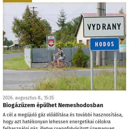
2026. augusztus 8., 15:35
Biogázüzem épülhet Nemeshodosban
A cél a megújuló gáz előállítása és további hasznosítása,
hogy azt hatékonyan lehessen energetikai célokra
felhasználni gáz, illetve cseppfolyósított üzemanyag