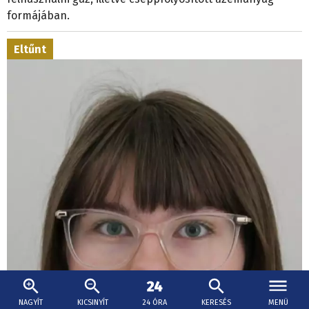
formájában.
Eltűnt
NAGYÍT
KICSINYÍT
24 ÓRA
KERESÉS
MENÜ