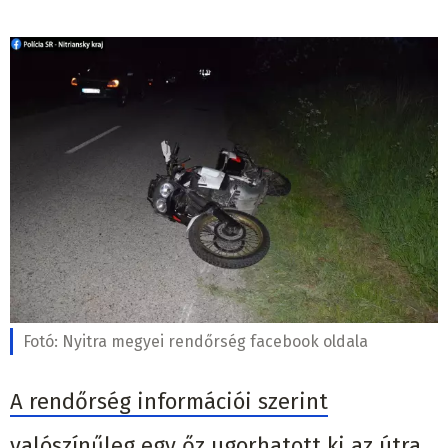
Fotó:
Nyitra megyei rendőrség facebook oldala
A rendőrség információi szerint
valószínűleg egy őz ugorhatott ki az útra