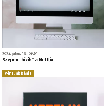
2025. július 18., 09:01
Szépen „hízik” a Netflix
Pénzünk bánja