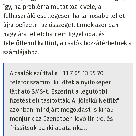
így, ha probléma mutatkozik vele, a
felhasználó esetlegesen hajlamosabb lehet
újra befizetni az összeget. Ennek azonban
nagy ára lehet: ha nem figyel oda, és
felelőtlenül kattint, a csalók hozzáférhetnek a
számlájához.
A csalók ezúttal a +33 7 65 13 55 70
telefonszámról küldték a nyitóképen
látható SMS-t. Eszerint a legutóbbi
fizetést elutasították. A "jólelkű Netflix"
azonban mindjárt megoldást is kínál:
menjünk az üzenetben levő linkre, és
frissítsük banki adatainkat.