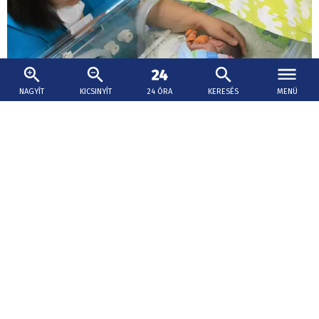
NAGYÍT
KICSINYÍT
24 ÓRA
KERESÉS
MENÜ
2026. augusztus 9., 11:32
Életmentő segítség – anyatej-
adományozókat keresnek Érsekújvárban
Az érsekújvári kórház anyatej-adományozókat keres,
akik többlet anyatejükkel a koraszülött, beteg és
különösen alacsony születési súlyú újszülöttek ellátását
segíthetik.
Beruházás