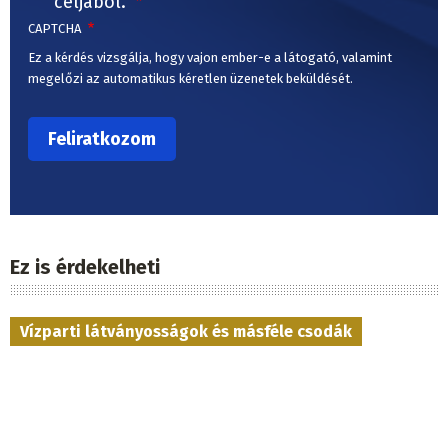
céljából.
CAPTCHA
Ez a kérdés vizsgálja, hogy vajon ember-e a látogató, valamint
megelőzi az automatikus kéretlen üzenetek beküldését.
Ez is érdekelheti
Vízparti látványosságok és másféle csodák