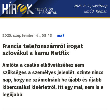
Ugrás
2026. 8. 9., vasárnap
a
Emőd, Román
tartalomra
Hírek.sk
fő
navigáció
2025. szeptember 4., 08:43
ma7
Francia telefonszámról írogat
szlovákul a kamu Netflix
Amióta a csalás elkövetéséhez nem
szükséges a személyes jelenlét, szinte nincs
nap, hogy ne számolnánk be újabb és újabb
kibercsalási kísérletről. Itt egy mai, nem is a
legújabb.