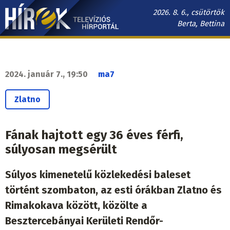
Ugrás
2026. 8. 6., csütörtök
a
Berta, Bettina
tartalomra
Hírek.sk
fő
navigáció
2024. január 7., 19:50
ma7
Zlatno
Fának hajtott egy 36 éves férfi,
súlyosan megsérült
Súlyos kimenetelű közlekedési baleset
történt szombaton, az esti órákban Zlatno és
Rimakokava között, közölte a
Besztercebányai Kerületi Rendőr-