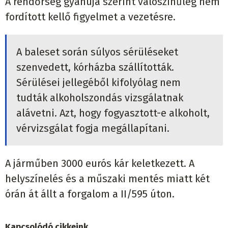
A rendőrség gyanúja szerint valószínűleg nem
fordított kellő figyelmet a vezetésre.
A baleset során súlyos sérüléseket
szenvedett, kórházba szállították.
Sérülései jellegéből kifolyólag nem
tudták alkoholszondás vizsgálatnak
alávetni. Azt, hogy fogyasztott-e alkoholt,
vérvizsgálat fogja megállapítani.
A járműben 3000 eurós kár keletkezett. A
helyszínelés és a műszaki mentés miatt két
órán át állt a forgalom a II/595 úton.
Kapcsolódó cikkeink