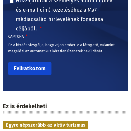
Hozzájárulok a személyes adataim (név
és e-mail cím) kezeléséhez a Ma7
médiacsalád hírlevelének fogadása
céljából.
CAPTCHA
Ez a kérdés vizsgálja, hogy vajon ember-e a látogató, valamint
megelőzi az automatikus kéretlen üzenetek beküldését.
Ez is érdekelheti
Egyre népszerűbb az aktív turizmus