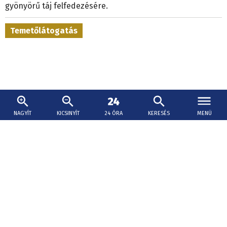
gyönyörű táj felfedezésére.
Temetőlátogatás
NAGYÍT
KICSINYÍT
24 ÓRA
KERESÉS
MENÜ
2026. augusztus 5., 18:23
Inkább LED-gyertyákat gyújtsanak a
temetőlátogatók – kéri a lévai önkormányzat